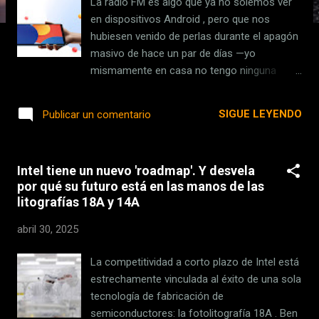
La radio FM es algo que ya no solemos ver
s
en dispositivos Android , pero que nos
hubiesen venido de perlas durante el apagón
masivo de hace un par de días —yo
mismamente en casa no tengo ninguna
radio, por lo que me hubiesen venido
fenomenal—. No obstante, aunque no es lo
SIGUE LEYENDO
Publicar un comentario
habitual, existen unas pocas excepciones .
Xiaomi Redmi Pad SE 8.7 (128 GB) PVP en
Xiaomi — 99,99 € PcComponentes — 128,98
Intel tiene un nuevo 'roadmap'. Y desvela
€ * Algún precio puede haber cambiado
por qué su futuro está en las manos de las
desde la última revisión El Redmi Pad SE 8.7
litografías 18A y 14A
es de los pocos dispositivos Android con
radio FM Actualmente hay algunos móviles
abril 30, 2025
que vienen con radio FM, pero si además lo
que queremos es un dispositivo con
La competitividad a corto plazo de Intel está
Android... la cosa se complica. Xiaomi es una
estrechamente vinculada al éxito de una sola
de las pocas excepciones, y es que en la
tecnología de fabricación de
ficha técnica de su tablet Redmi Pad SE 8.7
semiconductores: la fotolitografía 18A . Ben