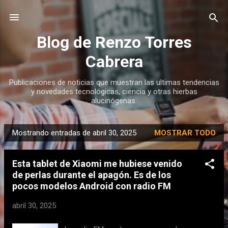
Ir al contenido principal
Blog de Renzo Torres
Cabrera
Publicaciones de noticias que muestran las ultimas tendencias
y novedades tecnológicas, ciencia y otras hierbas
alucinógenas.
Mostrando entradas de abril 30, 2025
MOSTRAR TODO
E
n
Esta tablet de Xiaomi me hubiese venido
t
de perlas durante el apagón. Es de los
r
pocos modelos Android con radio FM
a
d
abril 30, 2025
a