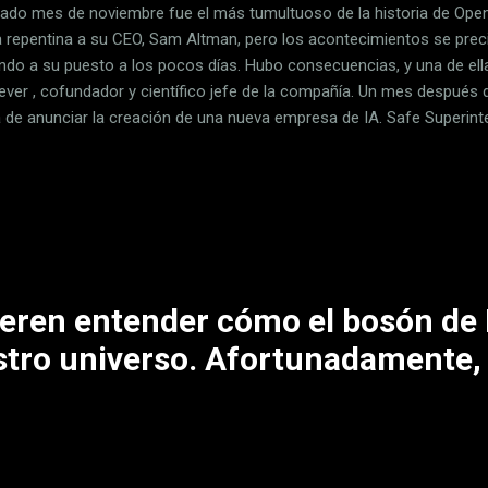
sado mes de noviembre fue el más tumultuoso de la historia de Ope
 repentina a su CEO, Sam Altman, pero los acontecimientos se prec
endo a su puesto a los pocos días. Hubo consecuencias, y una de ellas
ever , cofundador y científico jefe de la compañía. Un mes después 
 de anunciar la creación de una nueva empresa de IA. Safe Superintel
 la nueva empresa fundada por Ilya Sutskever, Daniel Gross (que fue
ator y que trabajó en la división de IA de Apple) y Daniel Levy, otro
sa tendrá sedes en Palo Alto (California, EEUU) y en Tel Aviv (Israe
se criaron en Israel. En Xataka Qué es la Inteligencia Artificial Gener
a a revolucionar nuestro mundo por completo El reto . El anuncio ofic
uieren entender cómo el bosón de
estro universo. Afortunadamente,