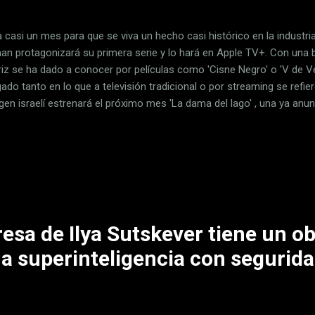
 casi un mes para que se viva un hecho casi histórico en la industria
an protagonizará su primera serie y lo hará en Apple TV+. Con una bri
triz se ha dado a conocer por películas como 'Cisne Negro' o 'V de V
ado tanto en lo que a televisión tradicional o por streaming se refie
gen israelí estrenará el próximo mes 'La dama del lago' , una ya anun
 TV+ ha revelado ahora nuevos detalles. Y es que su trailer ya está d
ivo para lo que está por llegar en julio. Portman vuelve a la televisió
ar en el cine 'La dama del lago' se estrenará el 19 de julio en Apple 
nido exclusivo de la plataforma y que nada tiene que ver con la pel
. En esta miniserie de Apple, nos encontramos ...
sa de Ilya Sutskever tiene un ob
na superinteligencia con segurida