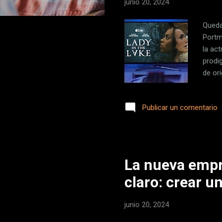
junio 20, 2024
Queda
Portm
la ac
prodig
de ori
Apple
aperit
Publicar un comentario
triunf
conte
1947 
La nueva empre
claro: crear u
junio 20, 2024