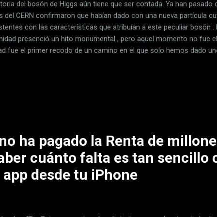
storia del bosón de Higgs aún tiene que ser contada. Ya han pasado
os del CERN confirmaron que habían dado con una nueva partícula c
tentes con las características que atribuían a este peculiar bosón . E
idad presenció un hito monumental , pero aquel momento no fue el
dad fue el primer recodo de un camino en el que solo hemos dado u
os continúan estudiando las propiedades del bosón de Higgs. De hec
co mejor esta partícula que los técnicos del CERN han introducido e
rtículas, las modificaciones necesarias para producir varios millon
róximos dos o tres años. Actualmente esta máquina opera con un niv
anza de comprobar si este bosón es realmente una partícula fundamen
..
no ha pagado la Renta de millone
ber cuánto falta es tan sencillo
a app desde tu iPhone