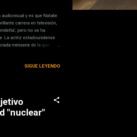
 audiovisual y es que Natalie
llante carrera en televisión,
endetta', pero no se ha
re. La actriz estadounidense
ciada miniserie de la que
isponible y nos sirve de
n con un género que le hizo
SIGUE LEYENDO
TV+, siendo un nuevo
ícula homónima estrenada en
jetivo
d "nuclear"