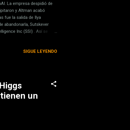
nAI. La empresa despidió de
ipitaron y Altman acabó
 fue la salida de Ilya
de abandonarla, Sutskever
ligence Inc (SSI) . Así se
 socio de la incubadora Y
 exingeniero de OpenAI. La
SIGUE LEYENDO
l). Tanto Sutskever como
al (AGI), la tecnología que
ial de la compañía sor...
 Higgs
 tienen un