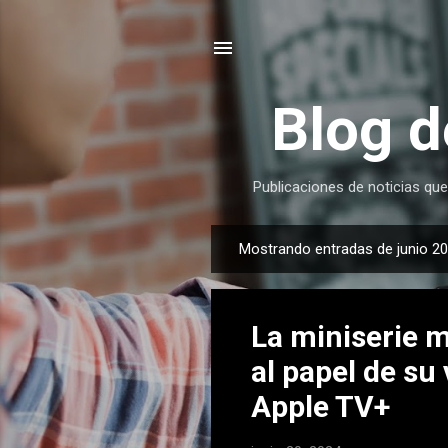
Blog d
Publicaciones de noticias que
Mostrando entradas de junio 20
E
n
t
La miniserie 
r
a
al papel de su 
d
Apple TV+
a
s