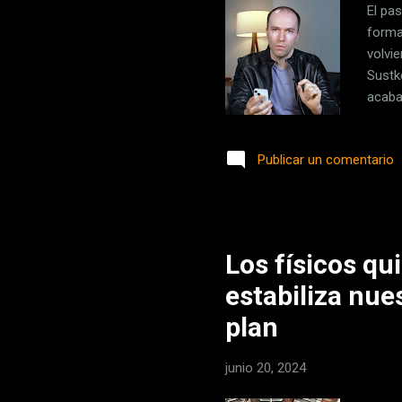
El pa
forma
volvi
Sustk
acaba
llama
Combin
Publicar un comentario
empre
Gross 
apunt
Los físicos q
estabiliza nu
plan
junio 20, 2024