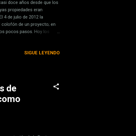
 casi doce años desde que los
uyas propiedades eran
l 4 de julio de 2012 la
 colofón de un proyecto; en
nos pocos pasos. Hoy los
ho, es tan importante conocer
n el LHC, su mayor acelerador
SIGUE LEYENDO
es de bosones de Higgs durante
el mayor de energía con la
tal. O si, por el contrario,
s de
 como