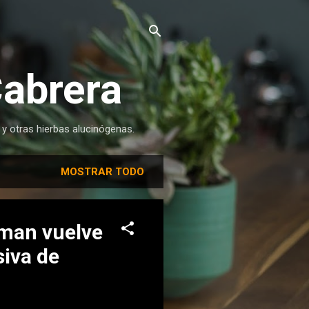
Cabrera
 y otras hierbas alucinógenas.
MOSTRAR TODO
tman vuelve
siva de