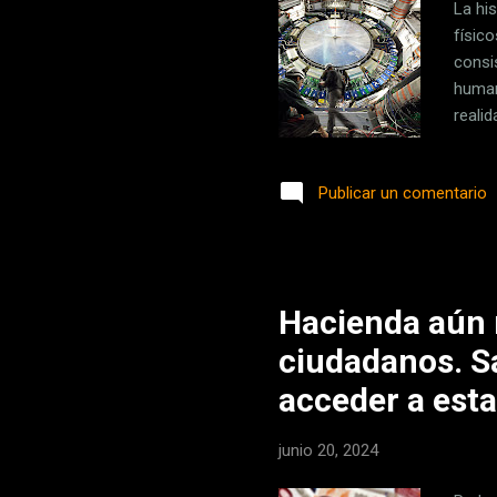
La hi
físic
consis
human
reali
físic
un po
Publicar un comentario
de pa
los p
esper
tiene .
Hacienda aún 
ciudadanos. Sa
acceder a est
junio 20, 2024