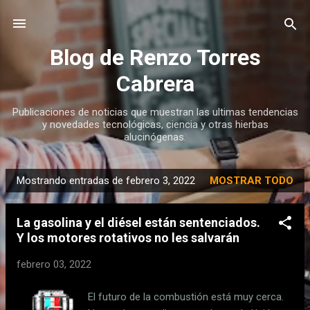
Ir al contenido principal
Blog de Renzo Torres
Cabrera
Publicaciones de noticias que muestran las ultimas tendencias
y novedades tecnológicas, ciencia y otras hierbas
alucinógenas.
Mostrando entradas de febrero 3, 2022
MOSTRAR TODO
E
n
La gasolina y el diésel están sentenciados.
t
Y los motores rotativos no les salvarán
r
a
febrero 03, 2022
d
a
El futuro de la combustión está muy cerca.