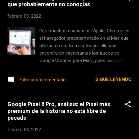
que probablemente no conocías
iPhone como para nuestro iPad, la aplicación
de mensajería trae varias novedades
febrero 03, 2022
interesantes . Además de la habitual
corrección de errores la aplicación ofrece
Para muchos usuarios de Apple, Chrome es
las siguientes mejoras: Videostickers: Ahora,
el navegador predeterminado en el Mac que
además de los stickers que ya conocemos
utilizan en su día a día. Es por ello que
de la aplicación, podemos crear los nuestros
encontrarán interesantes los trucos de
propios a partir de vídeos normales. Unos
Google Chrome para Mac , pues siempre hay
stickers que mantendrán los estándares de
alguno nuevo que aprender. Aquí hemos
eficiencia y seguirán pesando menos de 30
recopilado varios de ellos que
SIGUE LEYENDO
Publicar un comentario
KB, pero que podremos personalizar a
probablemente no son muy conocidos.
nuestro gusto. Si estamos contentos con el
Atajos de teclado para Google Chrome en
resultado podremos publicar nuestro p...
Mac Empezamos por los atajos de teclado
Google Pixel 6 Pro, análisis: el Pixel más
de Chrome , que en el Mac son bastante
premium de la historia no está libre de
abundantes. Esta es una selección de los
pecado
menos conocidos: ⌘ + Mayús + T: reabre
una pestaña recién cerrada y te lleva a ella.
febrero 03, 2022
⌘ + Opción + Derecha o Izquierda: te