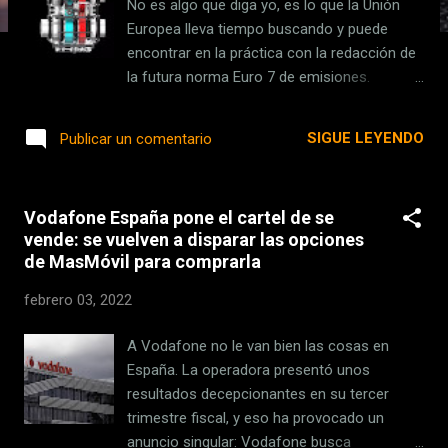
No es algo que diga yo, es lo que la Unión
s
Europea lleva tiempo buscando y puede
encontrar en la práctica con la redacción de
la futura norma Euro 7 de emisiones.
Probablemente, el último paso antes de que
se imponga la prohibición de vender
SIGUE LEYENDO
Publicar un comentario
motores que funcionen con combustibles
fósiles a partir de 2035 . Como
consecuencia de las medidas a adoptar en
Vodafone España pone el cartel de se
los próximos años, empresas como Audi ya
vende: se vuelven a disparar las opciones
han anunciado que dejan de desarrollar
de MasMóvil para comprarla
motores de combustión, pues no es
rentable seguir adelante con estos
febrero 03, 2022
proyectos. BMW , sin embargo, sí cree que
pueden tener un hueco pese a las futuras
A Vodafone no le van bien las cosas en
restricciones, aunque tampoco han
España. La operadora presentó unos
confirmado qué papel jugará la
resultados decepcionantes en su tercer
electrificación en estos nuevos propulsores.
trimestre fiscal, y eso ha provocado un
Y con la mayor parte de fabricantes en clara
anuncio singular: Vodafone busca