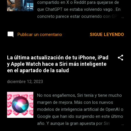
15 Pro: Accede a Ajustes Toca sobre
compartido en X o Reddit para quejarse de
'Cámara' Toca sobre 'Formatos' Activa la
que ChatGPT se estaba volviendo vago . En
opción 'Vídeo espacial para Apple Vision
concreto parece estar ocurriendo con GPT-4
Pro': No tienes que hacer nada más, a partir
en ChatGPT Plus. Quienes lo utilizan afirman
de ahora todos los vídeos que grabes con
que sus respuestas "se han vuelto mucho
SIGUE LEYENDO
Publicar un comentario
la...
más cortas que antes. Son vagas y
genéricas, y les falta detalle y matices". Hay
incluso pequeños estudios estadísticos que
La última actualización de tu iPhone, iPad
parecen confirmar esa degradación en las
y Apple Watch hace a Siri más inteligente
respuestas. La propia OpenAI, responsable
en el apartado de la salud
de su creación, ha reconocido que está al
tanto del teórico problema. "No hemos
diciembre 12, 2023
actualizdo el modelo desde el 11 de
noviembre", indican en su mensaje en X, "y
No nos engañemos, Siri tenía y tiene mucho
ciertamente no es algo intencionado, el
margen de mejora. Más con los nuevos
comportamiento del modelo puede ser
modelos de inteligencia artificial de OpenAI o
impredecible, y estamos buscando la forma
Google que han ido surgiendo en este último
de solucionarlo". En la cuenta oficial en X de
año. Y aunque la gran apuesta por Siri
ChatGPT también indican que "no es que el
apunta a iOS 18 , lo cierto es que Apple ha