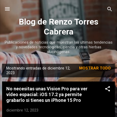
Ir al contenido principal
Blog de Renzo Torres
Cabrera
Publicaciones de noticias que muestran las ultimas tendencias
y novedades tecnológicas, ciencia y otras hierbas
alucinógenas.
Mostrando entradas de diciembre 12,
MOSTRAR TODO
E
2023
n
t
No necesitas unas Vision Pro para ver
r
vídeo espacial: iOS 17.2 ya permite
a
grabarlo si tienes un iPhone 15 Pro
d
diciembre 12, 2023
a