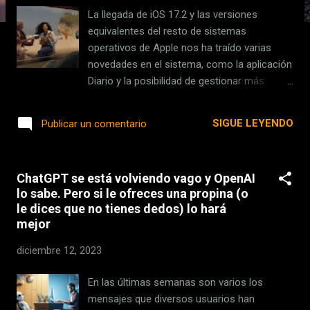
s
La llegada de iOS 17.2 y las versiones
equivalentes del resto de sistemas
operativos de Apple nos ha traído varias
novedades en el sistema, como la aplicación
Diario y la posibilidad de gestionar más
rápidamente los datos de salud desde el
Apple Watch . Pero hay una novedad casi
SIGUE LEYENDO
Publicar un comentario
invisible pero que sienta las bases para el
futuro de Apple. A partir de ahora, con iOS
17.2 y un iPhone 15 Pro , ya podemos grabar
ChatGPT se está volviendo vago y OpenAI
vídeos espaciales . Son los vídeos en tres
lo sabe. Pero si le ofreces una propina (o
dimensiones que no podremos apreciar en
le dices que no tienes dedos) lo hará
todo su esplendor hasta que tengamos unas
mejor
Apple Vision Pro , pero que de momento ya
podemos ir grabando. De vídeo 2D a vídeo
diciembre 12, 2023
3D espacial con un sólo ajuste Grabar los
vídeos espaciales es muy sencillo, solo
En las últimas semanas son varios los
tienes que seguir estos pasos en tu iPhone
mensajes que diversos usuarios han