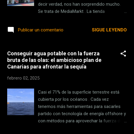
las aplicaciones Craig Federighi
decir verdad, nos han sorprendido mucho.
(vicepresidente senior de Ingeniería de
Se trata de MediaMarkt . La tienda
Software de Apple) lo dejó claro en un
actualmente tiene activas varias campañas,
correo electrónico que se hizo viral: "Cerrar
siendo "La cuesta abajo" una de las más
SIGUE LEYENDO
Publicar un comentario
las aplicaciones en segu...
interesantes. En este artículo hemos reunido
las cinco mejores ofertas de la tienda. Eso
sí, la mayoría de ellas finalizarán junto a la
Conseguir agua potable con la fuerza
mencionada campaña el próximo 3 de
bruta de las olas: el ambicioso plan de
febrero ; es decir, mañana. LG 75UR76006LL
Canarias para afrontar la sequía
por 594,15 euros , un buen televisor de LG
que destaca sobre todo por su gran pantalla
febrero 02, 2025
de 75 pulgadas. Google Pixel 8a por 449
euros , un buen móvil de Google al que no le
Casi el 71% de la superficie terrestre está
falta casi nada. Dyson v8 Advanced por 299
cubierta por los océanos . Cada vez
euros , una de las aspiradoras sin cable de la
tenemos más herramientas para sacarles
marca con mejor relación calidad precio.
partido con tecnología de energía offshore y
MacBook Air (2022) por 979 euros , el
con métodos para aprovechar la fuerza de
ordenador portátil de Apple de la anterior
las olas para producir electricidad, pero hay
generación que viene con el Chip M2. Star