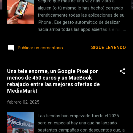
Seguro que más de una vez has visto a
s
alguien (o tú mismo lo has hecho) cerrando
frenéticamente todas las aplicaciones de su
iPhone . Ese gesto automático de deslizar
hacia arriba todas las apps abiertas s e ha
convertido en una costumbre tan extendida
como errónea . Y no lo decimos nosotros:
SIGUE LEYENDO
Publicar un comentario
son los propios expertos de Apple quienes
insisten en que estamos equivocados. Hubo
un tiempo en el que los iPhone tenían
Una tele enorme, un Google Pixel por
recursos algo más limitados (RAM y
menos de 450 euros y un MacBook
procesador) y en el que sí era necesario
rebajado entre las mejores ofertas de
cerrar las apps. De hecho, no fue hasta iOS 7
MediaMarkt
cuando llegó la llamada "multitarea real" .
Hoy en día, con dispositivos tan potentes
febrero 02, 2025
como el iPhone 16 y software tan inteligente
como iOS 18 , cerrar aplicaciones es algo
Las tiendas han empezado fuerte el 2025,
que directamente no necesitamos hacer. Lo
pero en especial hay una que ha lanzado
que dicen los expertos de Apple sobre cerrar
bastantes campañas con descuentos que, a