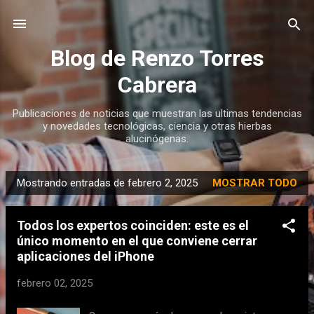
Ir al contenido principal
Blog de Renzo Torres
Cabrera
Publicaciones de noticias que muestran las ultimas tendencias
y novedades tecnológicas, ciencia y otras hierbas
alucinógenas.
Mostrando entradas de febrero 2, 2025
MOSTRAR TODO
E
n
Todos los expertos coinciden: este es el
t
único momento en el que conviene cerrar
r
aplicaciones del iPhone
a
d
febrero 02, 2025
a