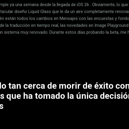
mple ya una semana desde la llegada de iOS 26 . Obviamente, lo que
tacular diseño Liquid Glass que le da un aire completamente renovad
én están todos los cambios en Mensajes con las encuestas y fondo
de la traducción en tiempo real, las novedades en Image Playground
un sistema muy renovado. Durante estos días probando la beta, me 
s más novedades de las que inicialmente pensaba . Por ejemplo, la 
tería con un modo de ahorro adaptativo que hace pequeños ajustes a
o tus AirPods están completamente cargados, las mejoras en CarPlay.
mos las 100 novedades completas que trae iOS 26. Eso sí, desde 
lar la beta de iOS 26 salvo si eres desarrollador. De hecho, Apple la
ción de ...
o tan cerca de morir de éxito co
s que ha tomado la única decisió
s