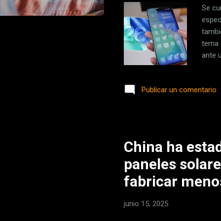
Se cu
espec
tambi
tema 
ante 
mucha
la ba
Publicar un comentario
cuand
conta
insta
correc
China ha estad
paneles solare
fabricar meno
junio 15, 2025