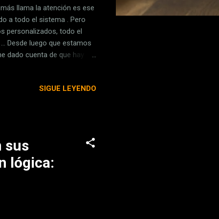
 más llama la atención es ese
o a todo el sistema . Pero
s personalizados, todo el
 ... Desde luego que estamos
he dado cuenta de que hay
nueva gestión inteligente de
utomáticos, las alertas
SIGUE LEYENDO
.. En este artículo te
Applesfera no recomendamos
nzó este pasado viernes una
n sus
n lógica: