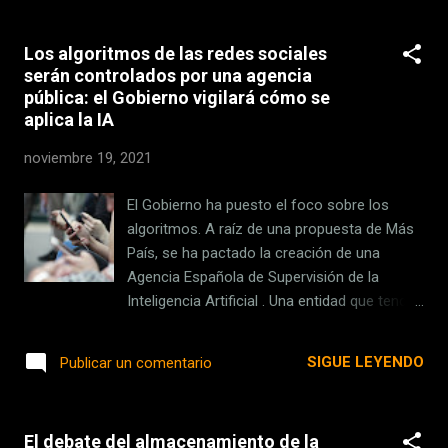
defendido Agustín Portela, número dos de la
Agencia Española de Medicamentos y
Los algoritmos de las redes sociales
Productos Sanitarios en una conferencia en
serán controlados por una agencia
la Real Academia de las Ciencias. Las
pública: el Gobierno vigilará cómo se
declaraciones del jefe del Servicio de
aplica la IA
Biotecnología de la AEMPS llegan al mismo
tiempo que países como Austria, con casi
noviembre 19, 2021
mil casos por 100.000 habitantes y una tasa
de vacunación del 66%, impondrán el
El Gobierno ha puesto el foco sobre los
confinamiento general a partir del lunes y la
algoritmos. A raíz de una propuesta de Más
vacuna obligatoria. ¿Qué podremos esperar
País, se ha pactado la creación de una
de las próximas semanas en España? El
Agencia Española de Supervisión de la
invierno vuelve a ponernos en jaque El riesgo
Inteligencia Artificial . Una entidad que tendrá
para los mayores permanece Portela tiene
como objetivo controlar los algoritmos de
claro que "no vamos a acabar con la
las redes sociales y supervisar su aplicación.
SIGUE LEYENDO
Publicar un comentario
mortalidad por coronavirus en...
Esta agencia será un organismo estatal con
patrimonio propio y autonomía en su
gestión, según concreta la enmienda
El debate del almacenamiento de la
acordada. Para ello se destinarán 5 millones