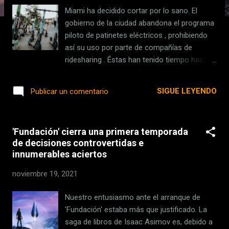
s
Miami ha decidido cortar por lo sano. El
gobierno de la ciudad abandona el programa
piloto de patinetes eléctricos , prohibiendo
así su uso por parte de compañías de
ridesharing . Éstas han tenido tiempo hasta
hoy a las cinco de la tarde para retirar todas
sus flotas de patinetes que se estaban
SIGUE LEYENDO
Publicar un comentario
compartiendo por la ciudad. Fuente de
ingresos, pero también fuente de riesgos La
ciudad de Florida apareció en las portadas
'Fundación' cierra una primera temporada
de varios medios en 2019, cuando tuvo que
de decisiones controvertidas e
retirar todos esos patinetes ante la llegada
innumerables aciertos
de un huracán que podría haber provocado
un scooternado con esos vehículos
noviembre 19, 2021
literalmente volando y lloviendo del cielo por
los fuertes vientos. La decisión ha sido tan
Nuestro entusiasmo ante el arranque de
repentina que ha pillado completamente
'Fundación' estaba más que justificado. La
desprevenidas a compañías como Lyft , que
saga de libros de Isaac Asimov es, debido a