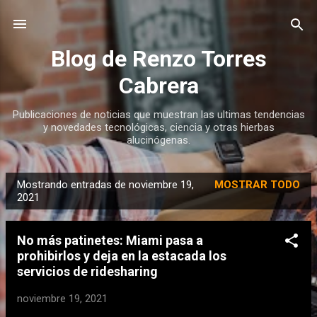
Ir al contenido principal
Blog de Renzo Torres
Cabrera
Publicaciones de noticias que muestran las ultimas tendencias
y novedades tecnológicas, ciencia y otras hierbas
alucinógenas.
Mostrando entradas de noviembre 19,
MOSTRAR TODO
E
2021
n
t
No más patinetes: Miami pasa a
r
prohibirlos y deja en la estacada los
a
servicios de ridesharing
d
noviembre 19, 2021
a