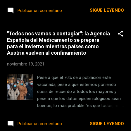
Xataka La serie de 'Fundación' es un hito de
aprovechado la ocasión para buscar lo
SIGUE LEYENDO
Publicar un comentario
la ciencia-ficción telev...
mejor de la tecnología en 2021 . Repasamos
los dispositivos que han sido elegidos como
los más top del año, desde el mejor móvil
"Todos nos vamos a contagiar": la Agencia
hasta el coche más tecnológico, pasando
Española del Medicamento se prepara
por el mejor portátil o el videojuego del año.
para el invierno mientras países como
Para comentar sobre los ganadores hemos
Austria vuelven al confinamiento
invitado a nuestro 'Despeja la X' a Jose
García ( @josedextro ), editor en Xataka, y un
noviembre 19, 2021
servidor, Enrique Pérez ( @Lyzanor ),
también editor en Xataka. La producción,
Pese a que el 70% de a población esté
como siempre, corre a cargo del
vacunada, pese a que estemos poniendo
incombustible Santi Araújo ( @santiaraujo ).
dosis de recuerdo a todos los mayores y
Escucha y suscríbete a 'Despeja la X' A
pese a que los datos epidemiológicos sean
continuación puedes escuchar el episodio
buenos, lo más probable "es que todos, nos
de esta semana. Si lo prefieres, puedes
infectemos y pasemos la enfermedad en
suscribirte directamente en cualquiera de las
casa , de forma leve, como un catarro o una
SIGUE LEYENDO
Publicar un comentario
plataformas en las que estamos, as...
faringitis". Esa ha sido la idea central que ha