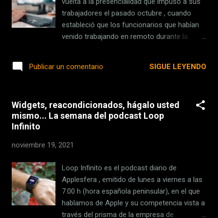
vuelta a la presencialidad que impuso a sus
más núcleos y más potencia en futuras
trabajadores el pasado octubre , cuando
versiones de los procesadores. Algo así
estableció que los funcionarios que habían
como poner cuatro M1 Max en un futuro
venido trabajando en remoto durante la
Mac Pro . Hablando de previsiones de futuro
pandemia hasta un 80% de su jornada sólo
hemos cambiado de tema para comentar
podrían teletrabajar un día a la semana.
SIGUE LEYENDO
Publicar un comentario
los rumores del Apple Car. Lo hemos hecho
Ahora, la Ministra de Hacienda y Función
a raíz de que...
Pública, María Jesús Montero, ha asegurado
en el Congreso de los Diputados que a partir
Widgets, reacondicionados, hágalo usted
de enero los empleados de la
mismo... La semana del podcast Loop
Administración General del Estado podrán
Infinito
desarrollar sus labores desde casa hasta
tres días a la semana . La ministra ha
noviembre 19, 2021
informado de que regularán esta opción a
través de un real decreto en el que llevan
Loop Infinito es el podcast diario de
trabajando varios meses y que actualmente
Applesfera , emitido de lunes a viernes a las
están negociando con los sindicatos, por lo
7.00 h (hora española peninsular), en el que
que aún no está cerrado pero sí avanzado.
hablamos de Apple y su competencia vista a
Montero no ofreció muchos más detalles al
través del prisma de la empresa de