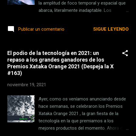
tenían en marcha servicios para compartir
la amplitud de foco temporal y espacial que
esos patinetes en Miami. Caroline
abarca, literalmente inadaptable. Los
Samponaro, vicepresidenta en la compañía,
cambios eran obligados si se quería aspirar
ha dicho que en la empresa se sienten
a una narrativa medianamente convencional
SIGUE LEYENDO
Publicar un comentario
"extremadamente decepcionados"
y unos personajes de complejidad suficiente
especialmente por "dejar a ...
para soportar el impacto de las complejas
tramas de sociopolítica cósmica de las
El podio de la tecnología en 2021: un
novelas. Hablábamos de cómo la serie
repaso a los grandes ganadores de los
acertaba al plantear bajar a tierra una serie
Premios Xataka Orange 2021 (Despeja la X
de conflictos entre civilizaciones que en las
#163)
novelas se describen de forma muy
abstracta, a veces solo contando, por
noviembre 19, 2021
ejemplo, la culminación de una guerra de
décadas entre dos planetas. También
Ayer, como os veníamos anunciando desde
juzgamos positivamente que 'Fundación'
hace semanas, se celebraron los Premios
arrancara escogiendo unos cuantos
Xataka Orange 2021 , la gran fiesta de la
anclajes (Salvor Hardin, Gaal Dornick, Hari
tecnología en la que premiamos a los
Seldon, el Emperador y poco más) y
mejores productos del momento. Ahora que
describa las tramas a trav´és de sus ojos. En
el año está a punto de finalizar, hemos