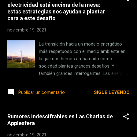
electricidad está encima de la mesa:
de euros en los próximos Presupuestos
estas estrategias nos ayudan a plantar
Generales. Además de las redes sociales, se
cara a este desafío
vigilarán los algoritmos aplicados a
repartidores La función específica de esta
noviembre 19, 2021
agencia es "la minimización de riesgos
significativos sobre la seguridad y salud de
La transición hacia un modelo energético
las personas, así como sobre sus derechos
más respetuoso con el medio ambiente en
fundamentales, que puedan derivarse del
la que nos hemos embarcado como
uso de sistemas de inteligencia artificial". La
sociedad plantea grandes desafíos. Y
idea es crear una auditoría de los algoritmos
también grandes interrogantes. Las energías
, tanto para redes sociales como también la
renovables aspiran a tener un papel
encargada de vigilar que se cumpla con la
protagonista en un futuro ecosistema
SIGUE LEYENDO
Publicar un comentario
nueva regulación d...
energético que perseguirá minimizar las
emisiones contaminantes , pero su carácter
intermitente conlleva algunos retos que es
Rumores indescifrables en Las Charlas de
necesario resolver. Algunos expertos, como
Applesfera
Alfredo García, más conocido en Twitter por
su alter ego @OperadorNuclear , abogan por
noviembre 19, 2021