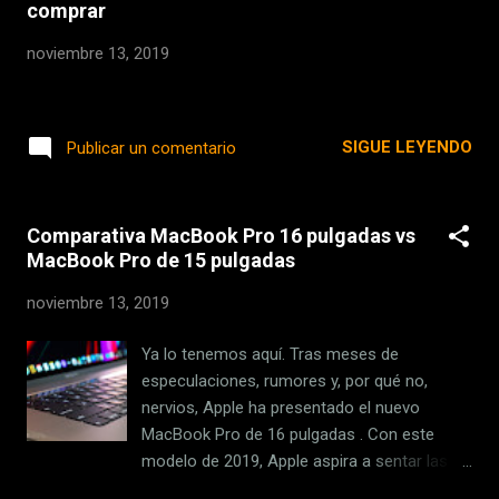
comprar
Universiteit Amsterdam. Estos expertos
también han criticado la forma de actuar de
noviembre 13, 2019
Intel , que según ellos abusa de los acuerdos
de publicación responsable de fallos de
seguridad. Los ataques MDS siguen
SIGUE LEYENDO
Publicar un comentario
afectando a procesadores de Intel En Intel
se refieren a este tipo de ataques como
MDS (Microarchitectural Data Sampling), y
todos ellos permiten a un hacker lograr
Comparativa MacBook Pro 16 pulgadas vs
MacBook Pro de 15 pulgadas
ejecutar código en el ordenador de la víctima
con el que es posible recopilar datos
noviembre 13, 2019
sensibles. El grupo de expertos que ha
descubierto el problema e...
Ya lo tenemos aquí. Tras meses de
especulaciones, rumores y, por qué no,
nervios, Apple ha presentado el nuevo
MacBook Pro de 16 pulgadas . Con este
modelo de 2019, Apple aspira a sentar las
bases de la próxima generación de portátiles