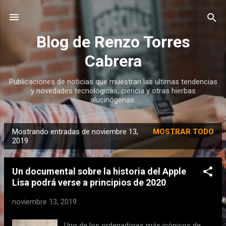
Ir al contenido principal
Blog de Renzo Torres
Cabrera
Publicaciones de noticias que muestran las ultimas tendencias
y novedades tecnológicas, ciencia y otras hierbas
alucinógenas.
Mostrando entradas de noviembre 13,
MOSTRAR TODO
E
2019
n
t
Un documental sobre la historia del Apple
r
Lisa podrá verse a principios de 2020
a
noviembre 13, 2019
d
a
Uno de los ordenadores más icónicos de