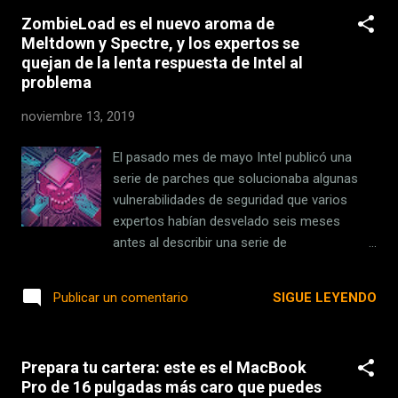
incremento en las dimensiones del equipo,
ZombieLoad es el nuevo aroma de
sino que se ha conseguido reduciendo los
Meltdown y Spectre, y los expertos se
bordes . El panel tiene una resolución de
quejan de la lenta respuesta de Intel al
3.072 x 1.920 a una densidad de 226 ppi,
problema
manteniendo el espacio de color
cinematográfico P3. Y aunque se esperaba
noviembre 13, 2019
que el nuevo MacBook Pro de 16" tuviera
Face ID, finalmente no ha sido así, a pesar de
El pasado mes de mayo Intel publicó una
que Apple lo probó. El grosor, uno de los
serie de parches que solucionaba algunas
problemas por los que el nuevo MacBook
vulnerabilidades de seguridad que varios
Pro no tiene Face ID Face ID es uno de los
expertos habían desvelado seis meses
sistemas biométricos de seguridad que los
antes al describir una serie de
de Cupertino incluyen en sus dispositivos.
vulnerabilidades llamadas ZombieLoad,
Lleva presente en los iPhone desde 2017, y
Fallout y RIDL que funcionaban de forma
SIGUE LEYENDO
Publicar un comentario
en el iPad Pro de...
similar a como lo habían hecho previamente
Meltdown y Spectre. Esa solución era
incompleta entonces y ha vuelto a serlo
Prepara tu cartera: este es el MacBook
ahora tras una segunda publicación de
Pro de 16 pulgadas más caro que puedes
parches según los investigadores de la Vrije