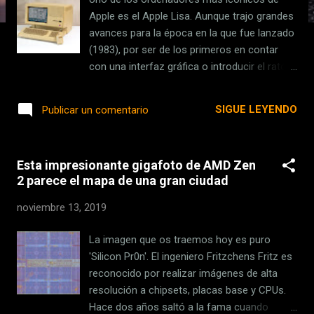
s
Apple es el Apple Lisa. Aunque trajo grandes
avances para la época en la que fue lanzado
(1983), por ser de los primeros en contar
con una interfaz gráfica o introducir el ratón
, no tuvo el éxito comercial que se esperaba.
Más de 35 años después de su
SIGUE LEYENDO
Publicar un comentario
presentación, para ser retirado del mercado
poco después de ponerse a la venta, se está
preparando un documental sobre la historia
Esta impresionante gigafoto de AMD Zen
del Apple Lisa que verá la luz a principios de
2 parece el mapa de una gran ciudad
2020. Before Macintosh: The Apple Lisa, un
documental con la participación de John
noviembre 13, 2019
Sculley El encargado de realizar el
documental, que tiene el título de 'Before
La imagen que os traemos hoy es puro
Macintosh: The Apple Lisa' es David Greelish,
'Silicon Pr0n'. El ingeniero Fritzchens Fritz es
un historiador de la computación que ha
reconocido por realizar imágenes de alta
compartido con Cult of Mac un vídeo de
resolución a chipsets, placas base y CPUs.
cerca de 14 minutos con escenas sin
Hace dos años saltó a la fama cuando