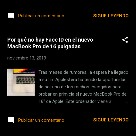
retocar de lo que podremos ver en los
radiografió el corazón de la Xbox One
próximos meses. El documental, que tendrá
original, dejando a la vista todos sus
SIGUE LEYENDO
Publicar un comentario
una duración de unos 100 minutos , estará
componentes. Ahora, Fritz nos trae una
dividido en tres partes: la primera muestra el
gigafoto de Zen 2, la nueva arquitectura de
desarrollo, lanz...
AMD anunciada este año , fabricada en 7
Por qué no hay Face ID en el nuevo
nanómetros y cuya base se utilizará para la
MacBook Pro de 16 pulgadas
futura Xbox Project Scarlett . La imagen es
simplemente impresionante, con un nivel de
noviembre 13, 2019
detalle altísimo y donde podemos ver con
facilidad todos los componentes de la nueva
Tras meses de rumores, la espera ha llegado
microarquitectura de AMD para sus CPU.
a su fin. Applesfera ha tenido la oportunidad
Para conseguirlo, Fritz hace uso de la
de ser uno de los medios escogidos para
fotografía infrarroja . Os dejamos con
probar en primicia el nuevo MacBook Pro de
algunas imágenes para que veáis de qué
16" de Apple. Este ordenador viene a
hablamos. El autor las guarda en su cuenta
sustituir al anterior de 15,4" , convirtiéndose
de Flickr, donde podéis consultarlas a
en el portátil con mayor tamaño de pantalla
SIGUE LEYENDO
Publicar un comentario
resolución original. Unas 2.100 fotografías
disponible en el catálogo de la compañía.
para crear esta impresionante radiografía de
Este aumento de pantalla no supone un
AMD Zen 2 Imagen original de Frit...