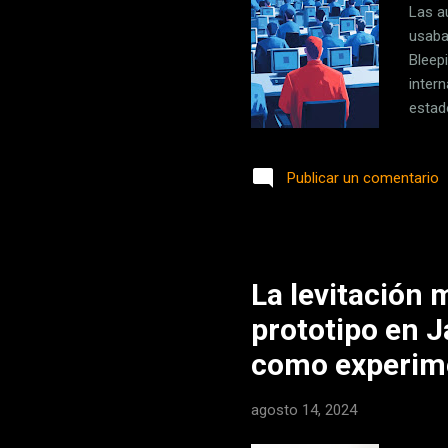
Las a
usaba
Bleep
inter
estad
Depar
Knoot
Publicar un comentario
conse
orden
Cómo 
emple
La levitación 
prototipo en 
como experim
agosto 14, 2024