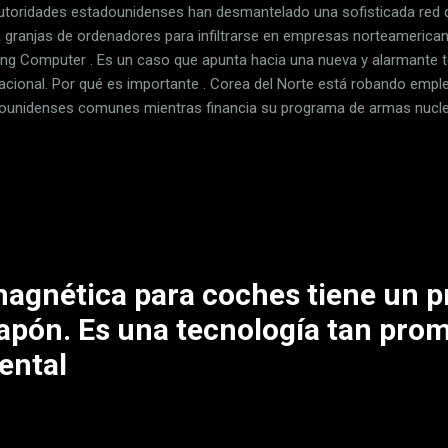
utoridades estadounidenses han desmantelado una sofisticada red 
 granjas de ordenadores para infiltrarse en empresas norteamerica
ing Computer . Es un caso que apunta hacia una nueva y alarmante t
nacional. Por qué es importante . Corea del Norte está robando emp
ounidenses comunes mientras financia su programa de armas nuclear
tamento de Justicia, equivalente a nuestro Ministerio de Justicia, h
, ciudadano de Nashville de 38 años, por ayudar a trabajadores inf
guir empleos en remoto para empresas de Estados Unidos. Knoot m
adores que permitía a los espías norcoreanos hacerse pasar por c
funcionaba : Knoot recibía ordenadores enviados por las empresas
ados en remoto, todos llamados ...
magnética para coches tiene un p
Japón. Es una tecnología tan pro
ental