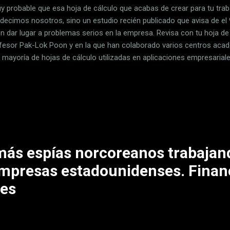
y probable que esa hoja de cálculo que acabas de crear para tu traba
 decimos nosotros, sino un estudio recién publicado que avisa de 
n dar lugar a problemas serios en la empresa. Revisa con tu hoja de E
ofesor Pak-Lok Poon y en la que han colaborado varios centros aca
a mayoría de hojas de cálculo utilizadas en aplicaciones empresaria
fectan a los procesos de toma de decisiones. Para este investigador
tada es "preocupante". En Xataka He visto hojas de excel que nunca c
ún sus conclusiones dichos errores pueden dar lugar a malas decisi
micas, pérdidas financieras, errores en el establecimiento de preci
ados como la sanidad o la operativa de centrales nucleares. Para el p
más espías norcoreanos trabajan
mpresas estadounidenses. Finan
res