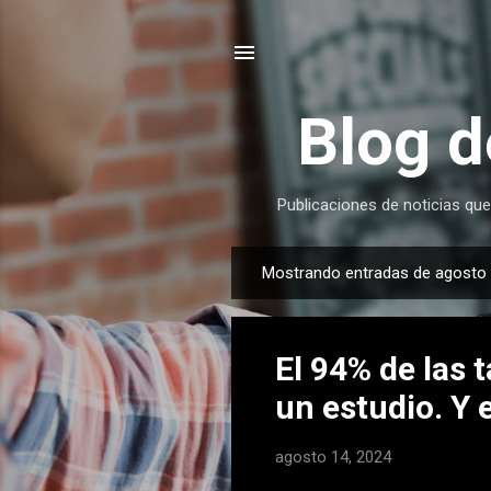
Blog d
Publicaciones de noticias que
Mostrando entradas de agosto 
E
n
t
El 94% de las 
r
a
un estudio. Y
d
a
agosto 14, 2024
s