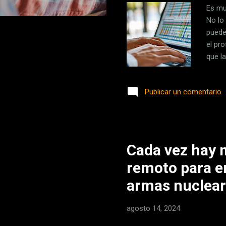
Es mu
No lo
puede
el pr
que l
que a
detec
Publicar un comentario
. Seg
econó
delic
Cada vez hay 
remoto para e
armas nuclea
agosto 14, 2024