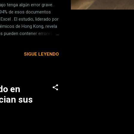
jo tenga algún error grave.
el 94% de esos documentos
xcel . El estudio, liderado por
démicos de Hong Kong, revela
les pueden contener errores
 esa alta tasa de errores
reeríais Pérdidas financieras
SIGUE LEYENDO
ones operativas y
os y riesgos en campos tan
rofesor Poon...
do en
cian sus