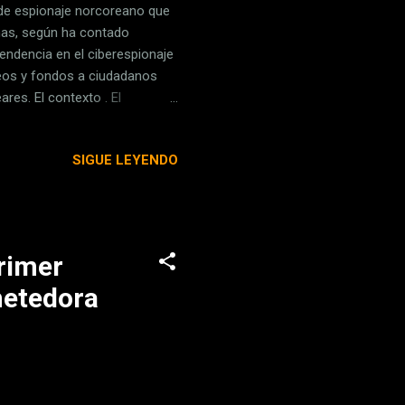
de espionaje norcoreano que
nas, según ha contado
endencia en el ciberespionaje
leos y fondos a ciudadanos
es. El contexto . El
a detenido a Matthew Isaac
ormáticos norcoreanos a
SIGUE LEYENDO
anejaba una granja de
iudadanos estadounidenses.
 víctimas a sus supuestos
rimer
metedora