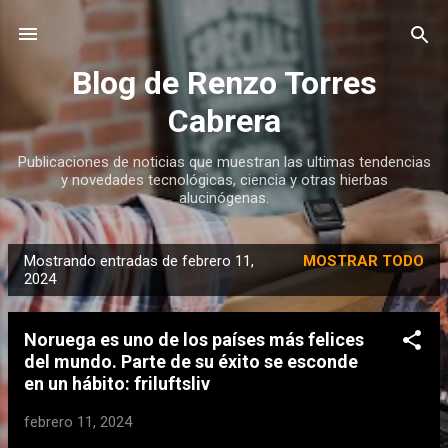
Ir al contenido principal
Blog de Renzo Torres
Cabrera
Publicaciones de noticias que muestran las ultimas tendencias
y novedades tecnológicas, ciencia y otras hierbas
alucinógenas.
Mostrando entradas de febrero 11,
MOSTRAR TODO
E
2024
n
t
Noruega es uno de los países más felices
r
del mundo. Parte de su éxito se esconde
a
en un hábito: friluftsliv
d
febrero 11, 2024
a