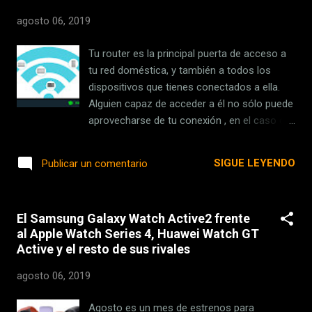
horizonte. Para ello, podremos contar con la
agosto 06, 2019
ayuda de jugadores online anónimos con los
que deberemos colaborar para ayudarte a
Tu router es la principal puerta de acceso a
avanzar. Esta función es opcional, por lo que
tu red doméstica, y también a todos los
si lo prefieres puedes ir completamente solo
dispositivos que tienes conectados a ella.
en tu viaje. Journey se lanzó como un juego
Alguien capaz de acceder a él no sólo puede
indie en 2012 para la PS3. Posteriormente
aprovecharse de tu conexión , en el caso de
llegaría con los años a otras plataformas y
que sea alguien con los suficientes
finalmente ha llegado a las de Apple. Se trata
conocimientos podría tener las llaves para
SIGUE LEYENDO
Publicar un comentario
de una producción que muchos consideran
poder acceder a los dispositivos que tienes
una obra de arte , por su estética, diseño...
conectados a ella. Por eso es muy
recomendable cambiar el nombre y
El Samsung Galaxy Watch Active2 frente
contraseña de tu red WiFi de casa.
al Apple Watch Series 4, Huawei Watch GT
Conformarnos con las configuraciones por
Active y el resto de sus rivales
defecto es uno de los errores más comunes
que cometen los usuarios, por lo que hoy
agosto 06, 2019
vamos a explicarte de manera sencilla cómo
y por qué tienes que cambiar estos
Agosto es un mes de estrenos para