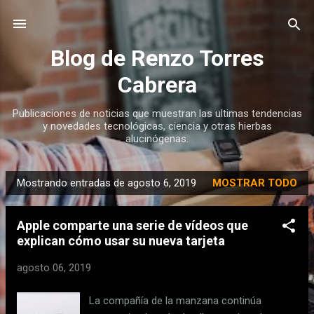
Ir al contenido principal
Blog de Renzo Torres
Cabrera
Publicaciones de noticias que muestran las ultimas tendencias
y novedades tecnológicas, ciencia y otras hierbas
alucinógenas.
Mostrando entradas de agosto 6, 2019
MOSTRAR TODO
E
n
Apple comparte una serie de vídeos que
t
explican cómo usar su nueva tarjeta
r
a
agosto 06, 2019
d
a
La compañía de la manzana continúa