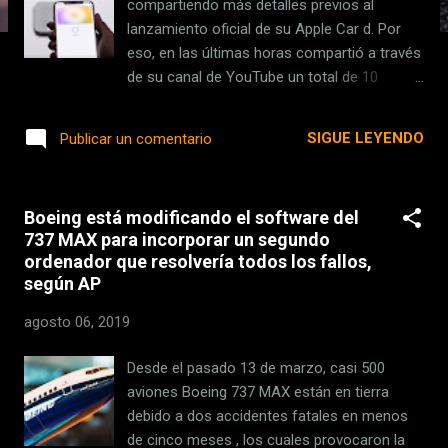
compartiendo más detalles previos al
s
lanzamiento oficial de su Apple Car d. Por
eso, en las últimas horas compartió a través
de su canal de YouTube un total de 10
vídeos, que explican cómo configurar y usar
Apple Card en iPhone . A partir de hoy, ha
SIGUE LEYENDO
Publicar un comentario
iniciado la Vista previa de Apple Card con un
número limitado de clientes que se
registraron para recibir notificaciones sobre
Boeing está modificando el software del
el lanzamiento de la tarjeta. Por lo anterior,
737 MAX para incorporar un segundo
estos usuarios ahora pueden solicitar la
ordenador que resolvería todos los fallos,
tarjeta en su aplicación Wallet y solicitar una
según AP
Apple Card física. En Applesfera Apple Card
está cada vez más cerca: activan los sitios
agosto 06, 2019
web y la vista previa de la tarjeta para
algunos usuarios Por el momento, Apple no
Desde el pasado 13 de marzo, casi 500
ha revelado exactamente cuántas personas
aviones Boeing 737 MAX están en tierra
forman parte de su "despliegue de vista
debido a dos accidentes fatales en menos
previa" , pero se espera un despliegue
de cinco meses , los cuales provocaron la