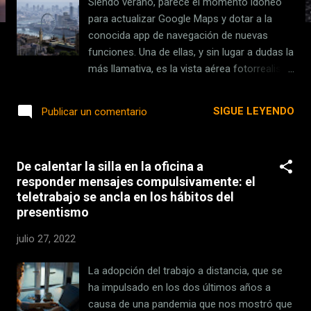
Siendo verano, parece el momento idóneo
s
para actualizar Google Maps y dotar a la
conocida app de navegación de nuevas
funciones. Una de ellas, y sin lugar a dudas la
más llamativa, es la vista aérea fotorrealista
de zonas emblemáticas , como el Empire
State de Nueva York o el Big Ben de Londres.
SIGUE LEYENDO
Publicar un comentario
Una función al más puro estilo Flyover ,
disponible desde hace tiempo en Mapas de
Apple. Además, los de Mountain View han
De calentar la silla en la oficina a
anunciado novedades para ciclistas , que
responder mensajes compulsivamente: el
ahora tendrán una mejor previsualización de
teletrabajo se ancla en los hábitos del
la ruta que van a seguir y sus posibles
presentismo
obstáculos, así como una función para
recibir notificaciones cuando alguien
julio 27, 2022
conocido llega o sale de determinado lugar.
Uy, mira qué bonito el Big Ben La primera
La adopción del trabajo a distancia, que se
función es la reproducción fotorrealista de
ha impulsado en los dos últimos años a
lugares . Gracias a esta, los usuarios podrán
causa de una pandemia que nos mostró que