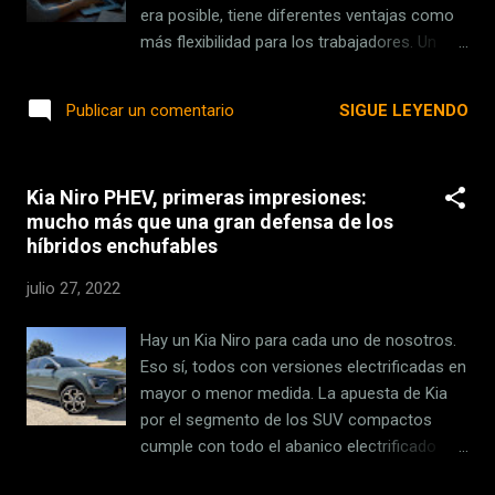
ver en sus pantallas recreaciones 3D y en
era posible, tiene diferentes ventajas como
360º de "casi un centenar de los lugares
más flexibilidad para los trabajadores. Un
más emblemáticos de ciudades como
nuevo estudio hecho por Qatalog y GitLab
Barcelona, Londres, Nueva York, San
nos muestra datos muy curiosos: hay viejos
SIGUE LEYENDO
Publicar un comentario
Francisco y Tokio" directamente ...
hábitos de la oficina (que no eran muy
positivos) que se están adoptando en el
teletrabajo . Una de las conclusiones más
Kia Niro PHEV, primeras impresiones:
interesantes es que las desigualdades en las
mucho más que una gran defensa de los
jerarquías de las empresas, unidas a todas
híbridos enchufables
las herramientas de trabajo a distancia,
están creando una "cultura omnipresente de
julio 27, 2022
presentismo digital". Hemos pasado del
presentismo de oficina a la obligación de
Hay un Kia Niro para cada uno de nosotros.
mostrarse presente online. Y dicen los
Eso sí, todos con versiones electrificadas en
expertos que eso perjudica la productividad y
mayor o menor medida. La apuesta de Kia
lleva al personal a trabajar más horas . Más
por el segmento de los SUV compactos
de la mitad tienen presión por aparecer en
cumple con todo el abanico electrificado
línea La encuesta realizada a 2.000
disponible: híbridos, híbridos enchufables y
trabajadores reveló que el 54% se siente