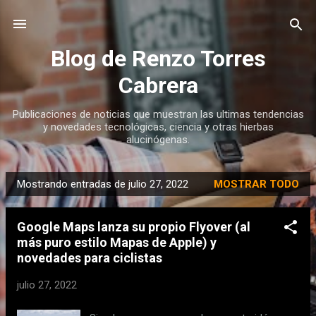
Ir al contenido principal
Blog de Renzo Torres
Cabrera
Publicaciones de noticias que muestran las ultimas tendencias
y novedades tecnológicas, ciencia y otras hierbas
alucinógenas.
Mostrando entradas de julio 27, 2022
MOSTRAR TODO
E
n
Google Maps lanza su propio Flyover (al
t
más puro estilo Mapas de Apple) y
r
novedades para ciclistas
a
d
julio 27, 2022
a