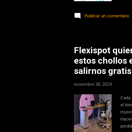
De pa
ubica
Publicar un comentario
acced
GPS p
recie
recon
Flexispot quie
estos chollos 
salirnos gratis
noviembre 28, 2024
Cada 
el ti
muscu
Hacer
perdi