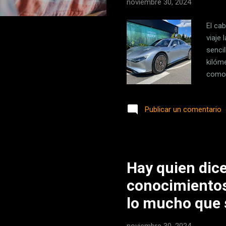
noviembre 30, 2024
El cab
viaje
senci
kilóme
como 
aplic
solar
Publicar un comentario
adicio
coche
por i
Hay quien dice
conocimientos
lo mucho que 