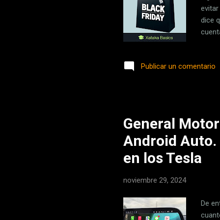
evita
dice 
cuent
para 
recor
Publicar un comentario
que no
que s
de Tel
General Motor
Android Auto. 
en los Tesla
noviembre 29, 2024
De en
cuant