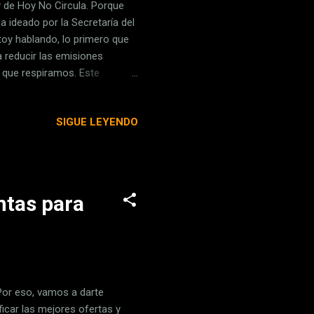
y de Hoy No Circula. Porque
 ideado por la Secretaría del
oy hablando, lo primero que
a reducir las emisiones
l que respiramos. Este
guientes municipios conurbados
tlán Cuautitlán Izcalli
SIGUE LEYENDO
apaluca La Paz Naucalpan de
tlán Valle de Chalco A qué
e los sáb...
ntas para
. Por eso, vamos a darte
ficar las mejores ofertas y