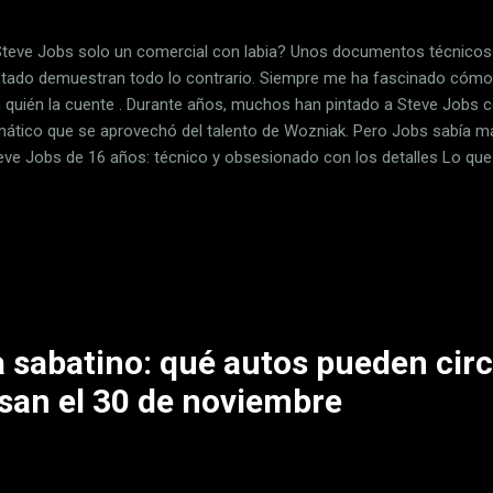
Steve Jobs solo un comercial con labia? Unos documentos técnicos
tado demuestran todo lo contrario. Siempre me ha fascinado cómo 
 quién la cuente . Durante años, muchos han pintado a Steve Jobs
mático que se aprovechó del talento de Wozniak. Pero Jobs sabía m
eve Jobs de 16 años: técnico y obsesionado con los detalles Lo q
esquemas y notas técnicas escritas a mano por el propio Jobs cua
o estamos hablando de garabatos sin sentido o inventos que tuvies
lados de circuitos digitales con una complejidad que sorprenden por 
del joven Jobs. En estas notas Steve Jobs analiza minuciosamente 
al. Se pregunta sobre la utilidad del autorango , calcula frecuencias
s en las ba...
 sabatino: qué autos pueden circ
san el 30 de noviembre