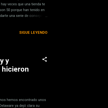
 hay veces que una tienda te
 son 50 porque han tenido en
darte una serie de consejos
 de empezar, quiero
o durante el Black Friday ara
SIGUE LEYENDO
ue cubrirán todas las ofertas
ndo en su web y eres usuario
o en la web t.me...
y y
 hicieron
os nos hemos encontrado unos
Delaware ya dejó clara su