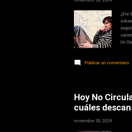
noviembre 30, 2024
¿Era 
subas
según
caris
Un St
unos 
no, n
Publicar un comentario
detal
edad 
digit
mejora
Hoy No Circula
cuáles descan
noviembre 30, 2024