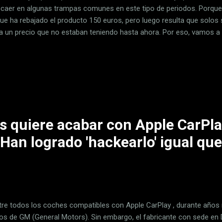
r caer en algunas trampas comunes en este tipo de periodos. Porque
que ha rebajado el producto 150 euros, pero luego resulta que solos
a un precio que no estaban teniendo hasta ahora. Por eso, vamos a 
aprovechar este día al máximo. Únete a nuestro Telegram Pero antes
darte que nuestro equipo de Xataka Selección va a estar dándolo tod
 te pierdas las mejores ofertas del viernes y el fin de semana , ya q
ucedan hasta el CyberMonday. Y si te da algo de pereza andar entra
egram , puedes entrar en el canal oficial de Xataka Selección entrand
s quiere acabar con Apple CarPla
Han logrado 'hackearlo' igual que
tre todos los coches compatibles con Apple CarPlay , durante añ
os de GM (General Motors). Sin embargo, el fabricante con sede en 