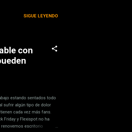
la batería del iPhone. Adiós
itir que las apps que
SIGUE LEYENDO
anse como ejemplo apps de
tante, configuré
tuve que configurar rápido y
dable con
 pueden
abajo estando sentados todo
 sufrir algún tipo de dolor
s tienen cada vez más fans.
k Friday y Flexispot no ha
e renovemos escritorio