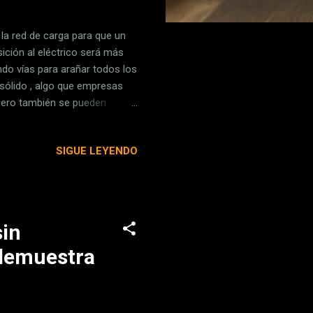
 la red de carga para que un
ición al eléctrico será más
ndo vías para arañar todos los
o sólido , algo que empresas
Pero también se pueden
e "funcionan" con energía
us 1.500 kilómetros
SIGUE LEYENDO
Lightyear 0 . En Xataka Los
tra que está en esa pelea
a vimos un...
sin
 demuestra