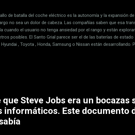
allo de batalla del coche eléctrico es la autonomía y la expansión de
 largo no sea un dolor de cabeza. Las compañías saben que esa trans
lla cuando el usuario no tenga ansiedad por el rango y están explora
tros posibles. El Santo Grial parece ser el de las baterías de estad
Hyundai , Toyota , Honda, Samsung o Nissan están desarrollando. 
ar tecnologías actuales, como la energía solar. Eso de los coches qu
 no es nuevo y ahí tenemos modelos como el Ioniq 5 de Hyundai y s
nales al año gracias a un panel solar. O el fallido coche neerlandés 
s eléctricos con más autonomía que se pueden comprar en 2024 Y o
ntegrar paneles solares en sus coches es Mercedes. Hace dos años y
 que Steve Jobs era un bocazas 
 informáticos. Este documento
sabía