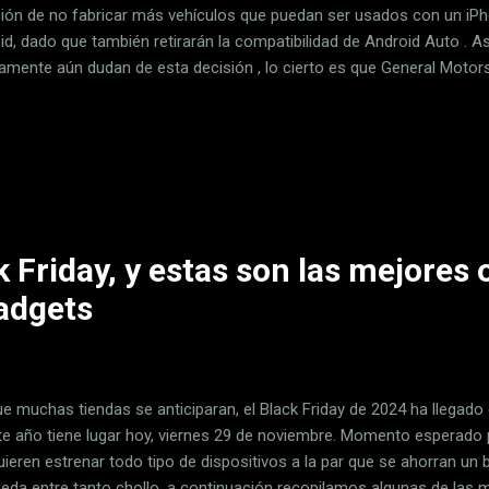
ción de no fabricar más vehículos que puedan ser usados con un i
id, dado que también retirarán la compatibilidad de Android Auto . As
namente aún dudan de esta decisión , lo cierto es que General Motor
tibilidad con móviles. No obstante, como sucede casi siempre, la c
ogrado crear un kit que devuelve la compatibilidad a los nuevos GM c
 quiere CarPlay, pero los GM tendrán CarPlay A la par que los siste
an para permitir que sus smartphones tengan cada vez más funcion
ya un tiempo apartarse de ese camino y seguir el suyo propio. Tuvie
ple y ...
k Friday, y estas son las mejores 
gadgets
e muchas tiendas se anticiparan, el Black Friday de 2024 ha llegado d
te año tiene lugar hoy, viernes 29 de noviembre. Momento espera
ieren estrenar todo tipo de dispositivos a la par que se ahorran un bu
eda entre tanto chollo, a continuación recopilamos algunas de las m