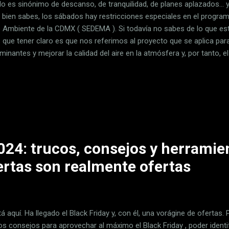
o es sinónimo de descanso, de tranquilidad, de planes aplazados... 
bien sabes, los sábados hay restricciones especiales en el programa
 Ambiente de la CDMX ( SEDEMA ). Si todavía no sabes de lo que est
s que tener claro es que nos referimos al proyecto que se aplica par
inantes y mejorar la calidad del aire en la atmósfera y, por tanto, e
cto se aplica en las 16 alcaldías en la Ciudad de México y en los si
stado de México: Atizapán de Zaragoza Coacalco de Berriozábal Cuauti
o Chicoloapan Chimalhuacán Ecatepec de Morelos Huixquilucan Ixt
z Nezahualcóyotl Nicolás Romero Tecámac Tlalnepantla de Baz Tulti
 y placas afecta el Hoy No Circula sabatino Pero, ¿cómo es eso de qu
024: trucos, consejos y herramie
fertas son realmente ofertas
á aquí. Ha llegado el Black Friday y, con él, una vorágine de ofertas
os consejos para aprovechar al máximo el Black Friday , poder identi