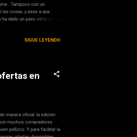
Phone . Tampoco con un
í las cosas, y pese a que
s ha dado un paso atrás en
reatividad se ha impuesto y
on CarPlay y Android Auto.
SIGUE LEYENDO
mas de Apple y Google
es en el coche, GM decidió
ron incluso una tensa lucha
ofertas en
e manera oficial: la edición
do por muchos compradores
en pellizco. Y para facilitar la
ejores ofertas disponibles