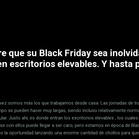
so, es la mejor forma de ver cuáles son las apps que más abusan de 
ción para las aplicaciones innecesarias Tengo por costumbre no perm
en a mi ubicación lo hacen porque es estrictamente necesario. Vé
ara iPhone tipo Google Maps, Waze o la propia Apple Maps . No obs
ntemente un nuevo iPhone y, aunque sé que es una excusa barata, lo 
ozco ...
re que su Black Friday sea inolvi
en escritorios elevables. Y hasta
vez somos más los que trabajamos desde casa. Las jornadas de tr
empo se pueden hacer muy largas, siendo incluso relativamente normal
lar. Justo ahí, es donde entran los escritorios elevables , los cuale
se con ellos puede llegar a ser caro, pero estamos en época de Blac
do la oportunidad lanzando una enorme cantidad de chollos para qu