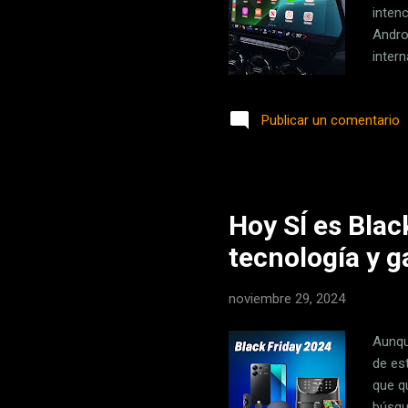
inten
Andro
inter
compa
han l
Publicar un comentario
GM no
avanz
hace 
con Ap
Hoy SÍ es Blac
tecnología y 
noviembre 29, 2024
Aunqu
de es
que qu
búsqu