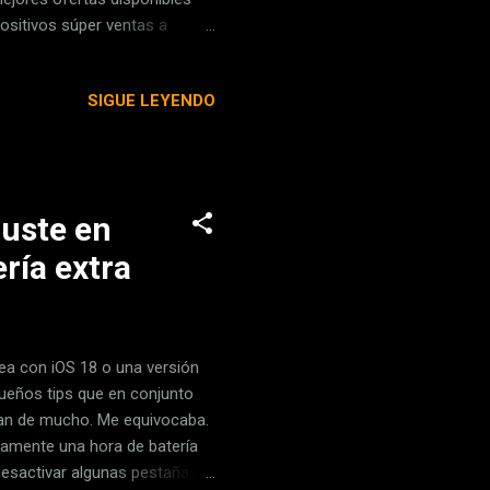
ositivos súper ventas a
ramos por sólo 25,61 euros . Un
eligentes compatibles con
SIGUE LEYENDO
a conocido modelo , el de
ación, modelo de 2022) Hoy en
juste en
ría extra
ea con iOS 18 o una versión
queños tips que en conjunto
ían de mucho. Me equivocaba.
amente una hora de batería
desactivar algunas pestañas.