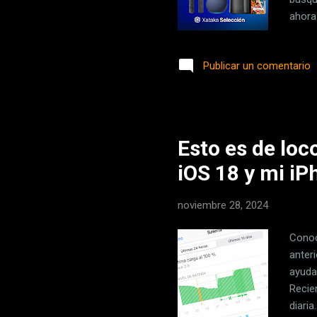
ahora
precio
descu
Publicar un comentario
Alexa
2022,
Amazo
Esto es de loc
iOS 18 y mi iP
noviembre 28, 2024
Conoc
anter
ayuda
Recie
diari