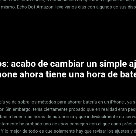
 mismo. Echo Dot Amazon lleva varios días con algunos de sus disp
s irresistibles . El Echo Dot es un buen ejemplo de ello, y lo encont
entazo de más del 50% que lo convierte en uno de los altavoces int
 más baratos e interesantes. Se trata de la quinta generación de est
 y lo encontramos disponible en varios colores. Echo Dot (5.ª gener
n — 25,61 € MediaMarkt — 29,99 € * Algún precio puede haber...
os: acabo de cambiar un simple a
hone ahora tiene una hora de bate
ía ya de sobra los métodos para ahorrar batería en un iPhone , ya s
ior. Sin embargo, tenía ciertamente probado que en realidad eran pe
ban a tener más horas de autonomía y que individualmente no serv
ntemente he probado uno de esos consejos con el que gano práctic
a. Y lo mejor de todo es que solamente hay que revisar los ajustes y 