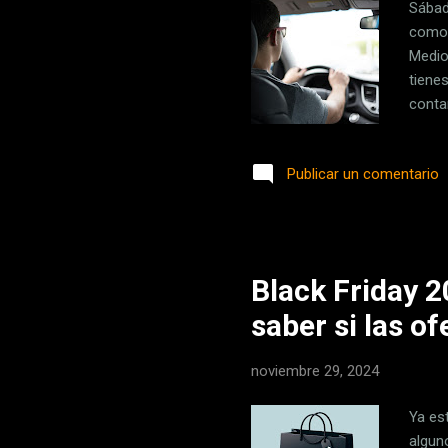
Sábad
como 
Medio
tiene
contam
proye
del E
Publicar un comentario
Chalc
Juáre
autos
Black Friday 2
saber si las o
noviembre 29, 2024
Ya est
algun