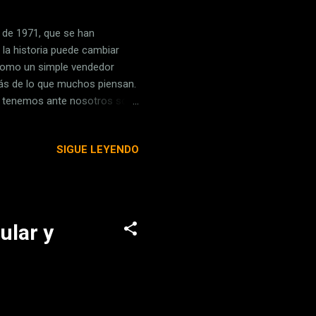
 de 1971, que se han
la historia puede cambiar
 como un simple vendedor
ás de lo que muchos piensan.
ue tenemos ante nosotros son
ndo apenas tenía 16 años. Y
e en mente. Son diseños
SIGUE LEYENDO
los años de los que son y la
el diseño de un contador
 máximas de conteo y propone
ular y