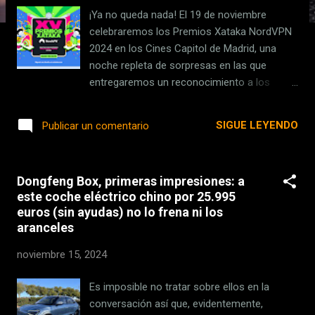
s
¡Ya no queda nada! El 19 de noviembre
celebraremos los Premios Xataka NordVPN
2024 en los Cines Capitol de Madrid, una
noche repleta de sorpresas en las que
entregaremos un reconocimiento a los
mejores dispositivos del año. La gala la
presentarán Joaquín Reyes y nuestra
SIGUE LEYENDO
Publicar un comentario
compañera Ángela Blanco. ¿Quieres
acompañarnos? Atento porque te decimos
cómo solicitar tu entrada . Agenda Cuándo:
Dongfeng Box, primeras impresiones: a
19 de noviembre de 2024 Dónde: Cines
este coche eléctrico chino por 25.995
Capitol (Madrid) Horario: Comienzo de la
euros (sin ayudas) no lo frena ni los
gala a las 20.00 (hora peninsular española),
aranceles
aunque os contaremos más sobre apertura
de puertas y acceso por correo, cuando
noviembre 15, 2024
recibas tu confirmación. Solicita tu entrada
en este formulario Si quieres acompañarnos
Es imposible no tratar sobre ellos en la
el 19 de noviembre en los Cines Capitol en
conversación así que, evidentemente,