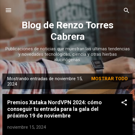
Ir al contenido principal
Blog de Renzo Torres
Cabrera
Publicaciones de noticias que muestran las ultimas tendencias
y novedades tecnológicas, ciencia y otras hierbas
alucinógenas.
Mostrando entradas de noviembre 15,
MOSTRAR TODO
E
2024
n
t
Premios Xataka NordVPN 2024: cómo
r
conseguir tu entrada para la gala del
a
próximo 19 de noviembre
d
noviembre 15, 2024
a