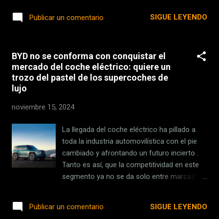
emisiones. Ayudas a la conducción (ADAS).
temporada se antoja aún mejor que la
SIGUE LEYENDO
Publicar un comentario
Obligatorias por la Unión Euro...
primera. O al menos en eso coinciden los
críticos . Apple TV+ tiene prometedores
estrenos este mes y esta misma semana ya
BYD no se conforma con conquistar el
avanzaba un exclusivo avance con los
mercado del coche eléctrico: quiere un
primeros minutos de la nueva temporada de
trozo del pastel de los supercoches de
'Silo'. Sin embargo, no ha sido hasta hoy que
lujo
se ha estrenado ya el primer capítulo . Y lo
mejor de todo es que hay más buenas
noviembre 15, 2024
noticias para los fans o quienes empiecen
ahora a engancharse. 'Silo' ha vuelto con
La llegada del coche eléctrico ha pillado a
nuevos capítulos cada semana Se estrenó el
toda la industria automovilística con el pie
5 de mayo del pasado año y cerró su
cambiado y afrontando un futuro incierto .
espectacular primera temporada el 30 de
Tanto es así, que la competitividad en este
junio de aquel año. Ahora, desde hoy 15 de
segmento ya no se da solo entre marcas,
noviembre, 'Silo' estrena su segunda
sino que se disputa entre continentes y
temporada. Por lo pronto, ya hay un capítulo,
parece que Asia está ganando la guerra en el
SIGUE LEYENDO
Publicar un comentario
pero continua...
coche el eléctrico. BYD ha está siendo una