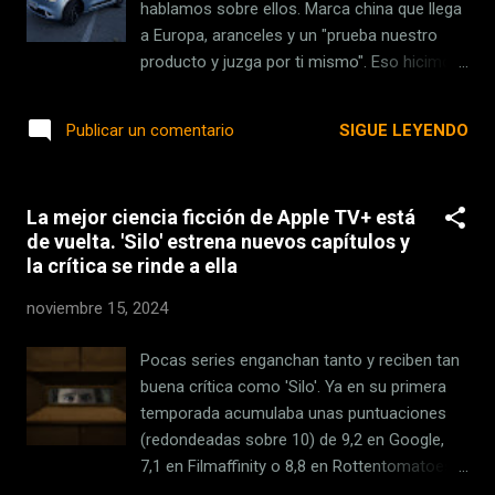
los Premios Xataka NordVPN 2024,
hablamos sobre ellos. Marca china que llega
regístrate por favor en el siguiente
a Europa, aranceles y un "prueba nuestro
formulario. Las entradas son gratis y se
producto y juzga por ti mismo". Eso hicimos
entregarán en riguroso orden de inscripción
y aquí lo vamos a contar. Porque hemos
hasta completar aforo (importante:
tenido la oportunidad de subirnos al
SIGUE LEYENDO
Publicar un comentario
regístrate rápido si no quieres quedarte sin
Dongfeng Box. Compacto y eléctrico son
entrada). Durante el proces...
dos de las palabras que más nos
encontramos últimamente en nuestro
La mejor ciencia ficción de Apple TV+ está
camino. Para Dongfeng, al coche las define
de vuelta. 'Silo' estrena nuevos capítulos y
mejor: Urban, Electric, Fun . Comprobémoslo.
la crítica se rinde a ella
Ficha técnica del Dongfeng Box Dongfeng
box Tipo de carrocería. Compacto de cinco
noviembre 15, 2024
plazas. Medidas y peso. 4,03 metros de largo
1,81 metros de ancho y 1,57 metros de alto.
Pocas series enganchan tanto y reciben tan
Distancia entre ejes de 2,66 metros.
buena crítica como 'Silo'. Ya en su primera
Maletero. No especificado. Potencia máxima.
temporada acumulaba unas puntuaciones
70 kW (94 CV) Consumo WLTP. No
(redondeadas sobre 10) de 9,2 en Google,
especificado. Autonomía 340 kilómetros
7,1 en Filmaffinity o 8,8 en Rottentomatoes.
según ciclo WLTP. Distintivo ambiental. Cero
Aunque lo cierto es que la segunda