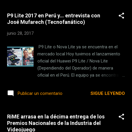
pequeño detalle. Según el Times de Reino
Unido y The Guardian , quienes fueron
P9 Lite 2017 en Perú y… entrevista con
invitados a este primer paseo, en los
José Mufarech (Tecnofanático)
ordenadores que sirven para operar algunas
de las funciones del buque se podía ver que
junio 28, 2017
usaban Windows XP como sistema
operativo. Sí, algo que está encendiendo las
P9 Lite o Nova Lite ya se encuentra en el
alarmas debido al potencial riesgo de
mercado local Hoy tuvimos el lanzamiento
seguridad que esto significa. Software de
oficial del Huawei P9 Lite / Nova Lite
2001 El HMS Queen Elizabeth tuvo un coste
(Dependiendo del Operador) de manera
de 4.500 millones de dólares y tiene una
oficial en el Perú. El equipo ya se encontraba
longitud de 280 metros, esto le da la
disponible en los diversos carriers, pero la
capacidad de transportar hasta 40 aviones
empresa quiso hacer una introducción oficial
SIGUE LEYENDO
Publicar un comentario
F-35 y una tripulación de hasta 1600
a la prensa. El equipo es el sucesor al archi-
personas. Sin embargo, todas las bondades
popular P9 Lite, que ha conseguido
que busca mostrar la Royal Navy se han
excelentes ventas en Perú y Latinoamérica.
visto opacadas por la dec...
RiME arrasa en la décima entrega de los
Este nuevo teléfono trae consigo un
Premios Nacionales de la Industria del
renovado look, además de usar vidrio en la
Videojuego
parte trasera y delantera. Tuve un breve