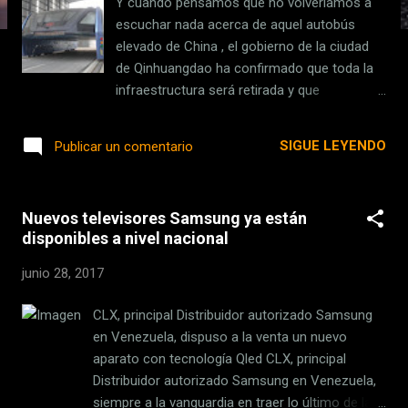
Y cuando pensamos que no volveríamos a
s
escuchar nada acerca de aquel autobús
elevado de China , el gobierno de la ciudad
de Qinhuangdao ha confirmado que toda la
infraestructura será retirada y que
procederán de forma legal en contra de sus
responsables. Para quien no lo recuerde, en
SIGUE LEYENDO
Publicar un comentario
mayo de 2016 se dio a conocer uno de los
proyectos más interesantes y atractivos en
cuando transporte público, el cual consistía
Nuevos televisores Samsung ya están
en un enorme autobús con un diseño que le
disponibles a nivel nacional
permitiría pasar por encima de los coches
en las carreteras . En agosto en 2016 el
junio 28, 2017
autobús se inauguró con bombo y platillo ,
pero después de unos cuantos recorridos
CLX, principal Distribuidor autorizado Samsung
fue abandonado sin razón aparente. El
en Venezuela, dispuso a la venta un nuevo
fraude más espectacular de 2016 El
aparato con tecnología Qled CLX, principal
conocido como Straddling Bus ha estado
Distribuidor autorizado Samsung en Venezuela,
abandonado desde agosto del año pasado
siempre a la vanguardia en traer lo último de la