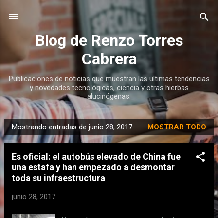
Ir al contenido principal
Blog de Renzo Torres
Cabrera
Publicaciones de noticias que muestran las ultimas tendencias
y novedades tecnológicas, ciencia y otras hierbas
alucinógenas.
Mostrando entradas de junio 28, 2017
MOSTRAR TODO
E
n
Es oficial: el autobús elevado de China fue
t
una estafa y han empezado a desmontar
r
toda su infraestructura
a
d
junio 28, 2017
a