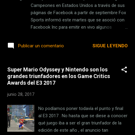
King, Gameloft Madrid, Lince Works, Panda
Campeones en Estados Unidos a través de sus
Studio y Bee Square han sido los máximos
páginas de Facebook a partir de septiembre Fox
condecorados por sus propuestas jugables.
Sports informó este martes que se asoció con
La aventura ambientada en aquella isla
Facebook Inc para emitir en vivo algunos
paradisíaca de ensueño ha conseguido nada
partidos de la Liga de Campeones del fútbol
menos que seis 'pulgas' , la estatuilla
europeo durante la temporada 2017-2018.De
SIGUE LEYENDO
Publicar un comentario
inspirada en el primer juego español de la
acuerdo con información referida de la agencia
historia, corre...
Reuters, la cadena, propiedad de Twenty-First
Century Fox Inc , dijo que algunos partidos del
Super Mario Odyssey y Nintendo son los
torneo de clubes serán emitidos en exclusiva
grandes triunfadores en los Game Critics
por Facebook y Fox Sports GO, mientras que
Awards del E3 2017
otros también serán transmitidos en forma
simultánea por televisión.Redes sociales como
junio 28, 2017
Facebook y Twitter Inc han reforzado su
enfoque en firmar contratos para emitir eventos
No podíamos poner todavía el punto y final
deportivos en vivo a medida que la audiencia
al E3 2017 . No hasta que se diese a conocer
joven recurre cada vez más a Internet para ver
qué juego iba a ser el gran triunfador de la
deportes, en detrimento de los servicios de
edición de este año , el anuncio tan