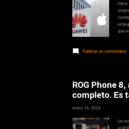
Hace 
sorpr
cuota
empuj
que e
las gr
inici
Publicar un comentario
inmed
va pe
mucho
una ...
ROG Phone 8, a
completo. Es 
enero 16, 2024
Un mó
el RO