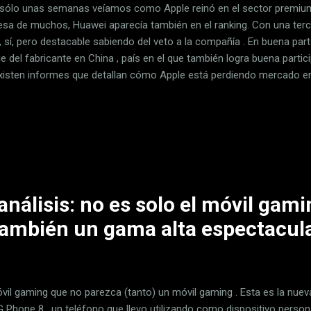
sólo unas semanas veíamos como Apple reinó en el sector premium
esa de muchos, Huawei aparecía también en el ranking. Con una terc
, sí, pero destacable sabiendo del veto a la compañía . En buena part
e del fabricante en China , país en el que también logra buena parti
xisten informes que detallan cómo Apple está perdiendo mercado en
andes quieren triunfar y en el que tradicionalmente le ha ido bien al
o de la guerra comercial Estados Unidos-China, la cosa ha ido a me
iata es que los iPhone han sido puestos en oferta. Huawei se come 
rdiendo cuota en China Informan en Reuters de un hecho que, aunque
 menos habitual. Los iPhone están reduciendo un 5% su precio de 
nálisis: no es solo el móvil gam
también un gama alta espectacul
vil gaming que no parezca (tanto) un móvil gaming . Esta es la nuev
G Phone 8 , un teléfono que llevo utilizando como dispositivo perso