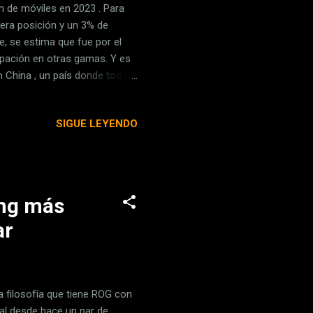
 de móviles en 2023 . Para
era posición y un 3% de
e, se estima que fue por el
cipación en otras gamas. Y es
 China , un país donde todas
 iPhone. Sin embargo, desde el
nos. La consecuencia más
SIGUE LEYENDO
la tostada de una Apple que
 no es inédito, no es ni
venta en China con motivo de
ing más
ar
a filosofía que tiene ROG con
nal desde hace un par de