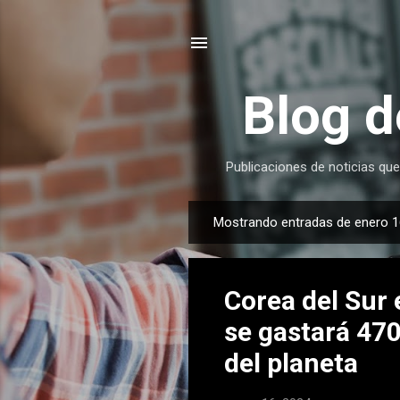
Blog d
Publicaciones de noticias que
Mostrando entradas de enero 1
E
n
t
Corea del Sur 
r
a
se gastará 470
d
del planeta
a
s