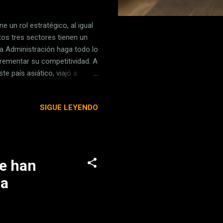
 un rol estratégico, al igual
tos tres sectores tienen un
a Administración haga todo lo
rementar su competitividad. A
e país asiático, viajó a
cuitos integrados, entre otros
tria de la fabricación de chips
SIGUE LEYENDO
 no es otro que ASML , es
 EEUU para proteger el
ue han
na