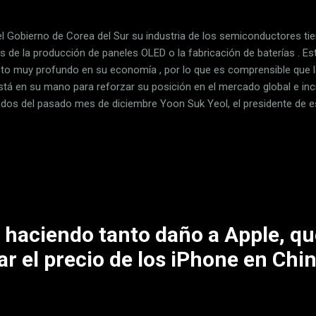
l Gobierno de Corea del Sur su industria de los semiconductores tiene
as de la producción de paneles OLED o la fabricación de baterías . Es
to muy profundo en su economía , por lo que es comprensible que l
stá en su mano para reforzar su posición en el mercado global e inc
dos del pasado mes de diciembre Yoon Suk Yeol, el presidente de est
s Bajos con el propósito de consolidar una alianza en materia de cir
vos prioritarios. Este estado europeo tiene un rol esencial en la indus
o a que el mayor fabricante de equipos de litografía del planeta, que
andés. Durante los últimos meses Corea del Sur se ha "enfrentado" a
io de sus principales fabricantes de semiconductores en China. Y...
á haciendo tanto daño a Apple, q
ar el precio de los iPhone en Chi