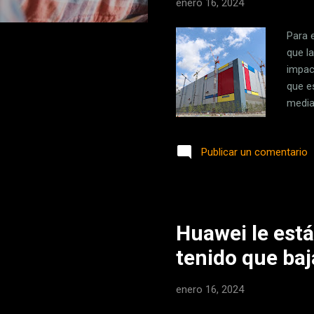
enero 16, 2024
Para e
que l
impac
que e
media
Paíse
objeti
Publicar un comentario
debid
neerl
negoc
Huawei le est
tenido que baj
enero 16, 2024