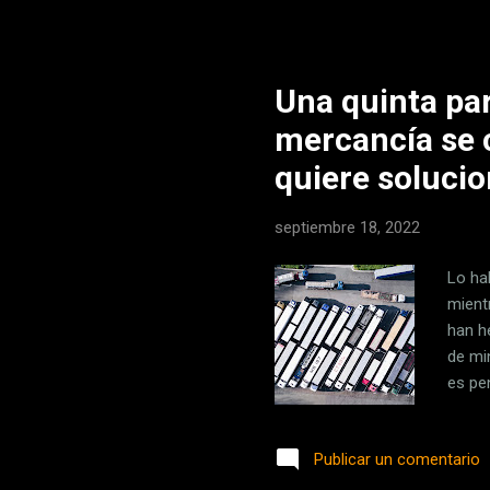
Una quinta par
mercancía se c
quiere solucio
septiembre 18, 2022
Lo ha
mient
han h
de mi
es pe
muest
autop
Publicar un comentario
está 
disfr