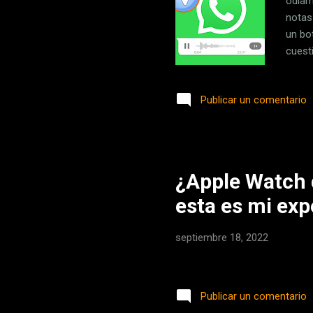
odiam
notas
un bo
cuest
reenv
compa
Publicar un comentario
Whats
conta
Esto 
abra a
¿Apple Watch 
esta es mi exp
septiembre 18, 2022
Publicar un comentario