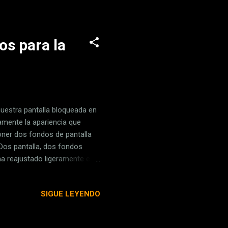
s meses, su evolución durante
os para la
nuestra pantalla bloqueada en
amente la apariencia que
ner dos fondos de pantalla
. Dos pantalla, dos fondos
ha reajustado ligeramente el
lla en nuestro iPhone con iOS
guientes: Desbloqueamos
SIGUE LEYENDO
sobre la pantalla. Tocamos el
. Elegimos la foto que