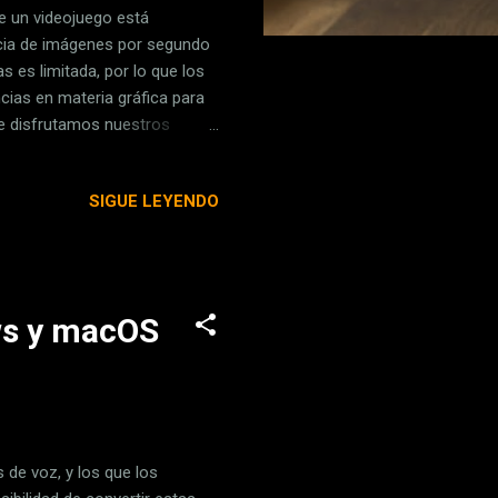
e un videojuego está
ncia de imágenes por segundo
s es limitada, por lo que los
ias en materia gráfica para
ue disfrutamos nuestros
idades a la resolución que
mos a proponeros en este
SIGUE LEYENDO
dos los jugadores. Algunos de
a resolución nativa de su
segundo muy altas. Un
ws y macOS
 de voz, y los que los