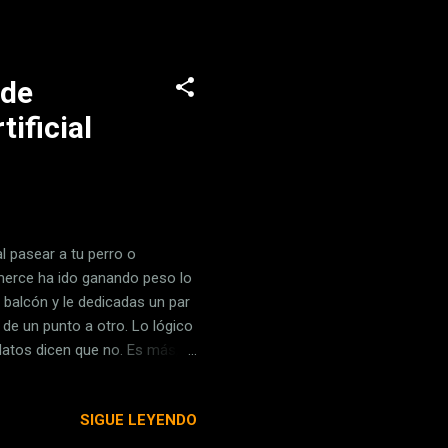
 de
ificial
 pasear a tu perro o
mmerce ha ido ganando peso lo
 balcón y le dedicadas un par
de un punto a otro. Lo lógico
datos dicen que no. Es más,
ncías a lo largo de las
Nada más. Ahora la tecnología
SIGUE LEYENDO
 secreto: el e-commerce
 online no es ajeno a los