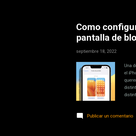
efect
los ú..
Como configura
pantalla de bl
septiembre 18, 2022
Una d
el iP
quere
distin
distin
siste
16 si
Publicar un comentario
nuest
"+" az
quere