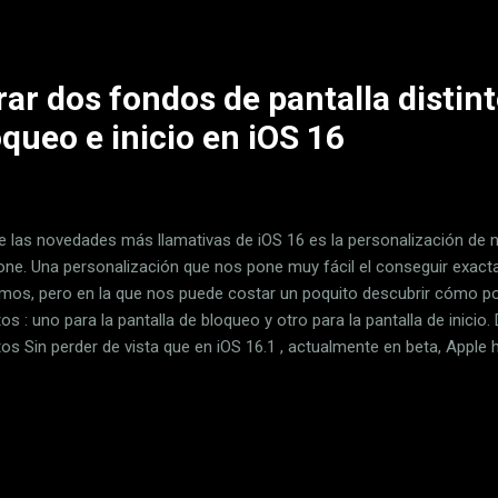
os de la inflación y hay quien espera que se resienta en los próximo
.
r dos fondos de pantalla distint
oqueo e inicio en iOS 16
e las novedades más llamativas de iOS 16 es la personalización de 
hone. Una personalización que nos pone muy fácil el conseguir exact
mos, pero en la que nos puede costar un poquito descubrir cómo po
tos : uno para la pantalla de bloqueo y otro para la pantalla de inicio
tos Sin perder de vista que en iOS 16.1 , actualmente en beta, Apple 
ma de edición de fondos de pantalla, configurar dos fondos de panta
gue siendo realmente fácil . Los pasos a seguir para ello son los si
ro iPhone sin entrar a la pantalla de inicio. Mantenemos presionado 
ul de la parte inferior derecha. Elegimos Fotos , en la parte superior
mos poner en la pantalla bloqueada. Tocamos Añadir . Tocamos...