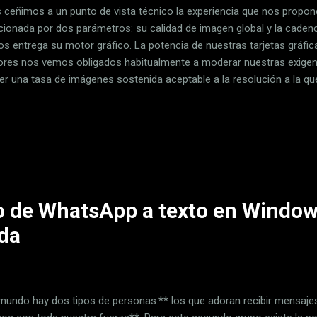
s ceñimos a un punto de vista técnico la experiencia que nos propon
cionada por dos parámetros: su calidad de imagen global y la cade
os entrega su motor gráfico. La potencia de nuestras tarjetas gráfica
ores nos vemos obligados habitualmente a moderar nuestras exigenc
er una tasa de imágenes sostenida aceptable a la resolución a la q
. Si la GPU de nuestra tarjeta gráfica trabaja al límite de sus posibil
os utilizar no tendremos margen para utilizar la estrategia que va
ulo. Sin embargo, este no es el escenario en el que se encuentran to
tienen una tarjeta gráfica capaz de trabajar sin demasiado estrés a l
or, y, por tanto, preparada para arrojar cadencias de imágenes por 
o...
o de WhatsApp a texto en Windo
ada
 mundo hay dos tipos de personas:** los que adoran recibir mensajes