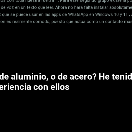
os con toda nuestra fuerza**. Para este segundo grupo existe la pos
 de voz en un texto que leer. Ahora no hará falta instalar absolutam
t que se puede usar en las apps de WhatsApp en Windows 10 y 11 ,
ión es realmente cómodo, puesto que actúa como un contacto má
iarás los audios que quieres transcribir. Este al momento te va a mos
tible con el español, aunque habla únicamente en inglés. El primer pa
App en Windows 10, 11 y macOS El primer paso que se debe hacer es 
ctos para que puedas reenviar el audio a través de la aplicación de
es algo realmente cómodo, ya que simplemente tendrás que pulsar e
utomátic...
de aluminio, o de acero? He teni
eriencia con ellos