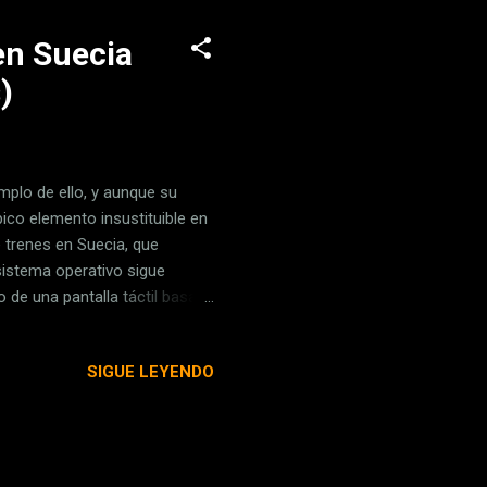
en Suecia
)
mplo de ello, y aunque su
pico elemento insustituible en
 trenes en Suecia, que
istema operativo sigue
o de una pantalla táctil basada
ona, no lo toques Thomas
r de trenes —un currículo
SIGUE LEYENDO
 sigue usando Windows 95. Al
 detalles indicaba cómo una de