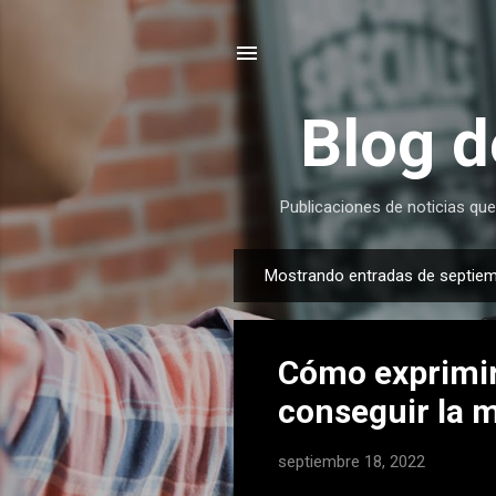
Blog d
Publicaciones de noticias que
Mostrando entradas de septiem
E
n
t
Cómo exprimir
r
a
conseguir la 
d
a
septiembre 18, 2022
s