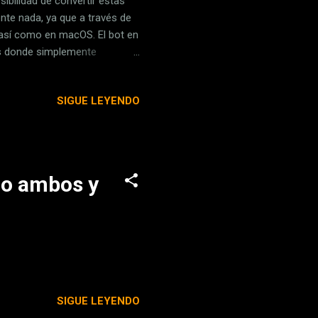
ibilidad de convertir estas
ente nada, ya que a través de
 así como en macOS. El bot en
s donde simplemente
trar la transcripción, siendo
so: instalar el bot de
SIGUE LEYENDO
agregar el bot a tu lista de
 WhatsApp en tu ordenador.
n este enlace para que se
do ambos y
SIGUE LEYENDO