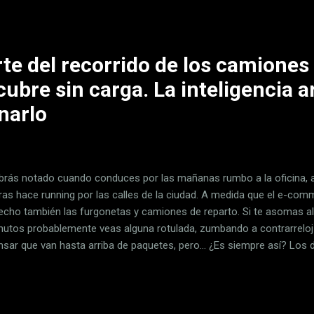
te del recorrido de los camiones
ubre sin carga. La inteligencia art
narlo
brás notado cuando conduces por las mañanas rumbo a la oficina, al
ras hace running por las calles de la ciudad. A medida que el e-co
echo también las furgonetas y camiones de reparto. Si te asomas al
nutos probablemente veas alguna rotulada, zumbando a contrarreloj 
nsar que van hasta arriba de paquetes, pero… ¿Es siempre así? Los 
ran que, al menos los camiones que se encargan de mover las merca
istas y autovías, a menudo no cargan con otra otra cosa que aire. 
decidida a solucionarlo. Algunos datos para arrancar . No es ningún
uta de un tirón cada vez mayor. Y más que tendrá. Si bien el comercio