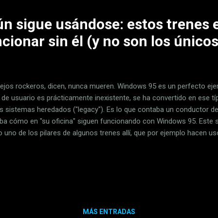
n sigue usándose: estos trenes 
cionar sin él (y no son los únicos
iejos rockeros, dicen, nunca mueren. Windows 95 es un perfecto eje
 de usuario es prácticamente inexistente, se ha convertido en ese tí
os sistemas heredados ("legacy"). Es lo que contaba un conductor de
ba cómo en "su oficina" siguen funcionando con Windows 95. Este s
o uno de los pilares de algunos trenes allí, que por ejemplo hacen us
te sistema operativo con la que controlar todo el sistema. Si funci
, desarrollador software en su propia empresa , profesor y conducto
lar, desde luego— contaba cómo en "una de mis oficinas" en Suecia
lo mostraba un singular despacho que no es fácil situar. Al dar más
ntallas de esa oficina es esta táctil en la que precisamente, exp...
MÁS ENTRADAS