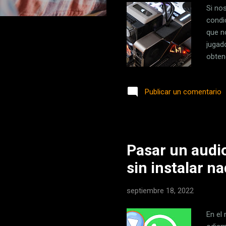
Si no
condi
que n
jugad
obten
juegos
solem
Publicar un comentario
artíc
ellos 
monit
usuari
Pasar un audi
sin instalar n
septiembre 18, 2022
En el