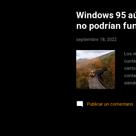
Windows 95 aú
no podrían fun
septiembre 18, 2022
Los v
cuota
ciert
conta
siend
en es
Tydal
Publicar un comentario
singu
hacer
las pa