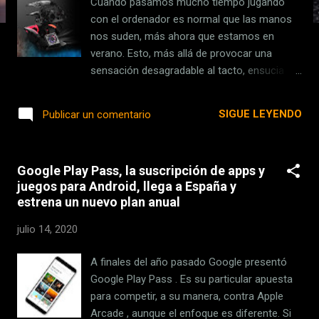
Cuando pasamos mucho tiempo jugando
s
con el ordenador es normal que las manos
nos suden, más ahora que estamos en
verano. Esto, más allá de provocar una
sensación desagradable al tacto, ensucia el
ratón. Ante esta situación, Mindshunter ha
anunciado el Zephyr , un ratón gaming cuyo
SIGUE LEYENDO
Publicar un comentario
objetivo no es otro que evitar que las manos
suden. ¿Cómo? Con un pequeño ventilador
RGB en su interior . Además del ventilador,
Google Play Pass, la suscripción de apps y
del que hablaremos en mayor profundidad
juegos para Android, llega a España y
en los siguientes párrafos, la compañía
estrena un nuevo plan anual
asegura que su estructura agujerada es
resistente al sudor y a las huellas, lo que
julio 14, 2020
hace más sencillo de limpiar. El ratón se
encuentra ahora mismo en fase de
A finales del año pasado Google presentó
preproducción y se lanzará en Kickstarter el
Google Play Pass . Es su particular apuesta
22 de julio , por lo que habrá que ver si
para competir, a su manera, contra Apple
consigue financiación y, de conseguirla, si
Arcade , aunque el enfoque es diferente. Si