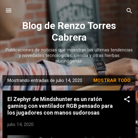
Ir al contenido principal
Blog de Renzo Torres
Cabrera
Publicaciones de noticias que muestran las ultimas tendencias
y novedades tecnológicas, ciencia y otras hierbas
alucinógenas.
Mostrando entradas de julio 14, 2020
MOSTRAR TODO
E
n
El Zephyr de Mindshunter es un ratón
t
gaming con ventilador RGB pensado para
r
los jugadores con manos sudorosas
a
d
julio 14, 2020
a