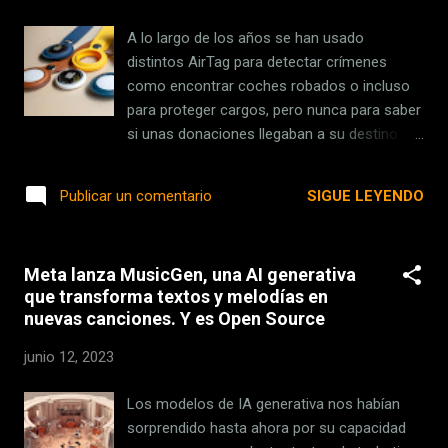
carta abierta del Future of Life Institute
firmada por algunos de los nombres más
A lo largo de los años se han usado
importantes de la industria tecnológica: la
distintos AirTag para detectar crímenes
carta ha recogido más de 31.000 firmas
como encontrar coches robados o incluso
entre las que figuran nombres como Elon
para proteger cargos, pero nunca para saber
Musk, CEO de Tesla, y Steve Wozniak,
si unas donaciones llegaban a su destino.
cofundador de Apple. La carta también decía
Tal y como relata la Paloma Cerdeira,
que si "tal pausa no puede promulgarse
periodista y bloguera mexicana, y siempre
SIGUE LEYENDO
Publicar un comentario
rápidamente, los gobiernos deberían
según su propia versión de este relato, tras
intervenir e instituir una moratoria...
varios meses de seguimiento mediante '
Find My ' descubrió que sus donaciones
Meta lanza MusicGen, una AI generativa
nunca llegaron al destino. El Gobierno de la
que transforma textos y melodías en
Ciudad de México instaló en la plaza de El
nuevas canciones. Y es Open Source
Zócalo un centro de acopio de alimentos y
víveres básicos. Tal y como relata Cerdeira,
junio 12, 2023
ella quería saber hacia dónde se dirigían sus
donaciones. Y para dar respuesta a la
Los modelos de IA generativa nos habían
pregunta, introdujo un AirTag dentro de los
sorprendido hasta ahora por su capacidad
productos donados. Tras cuatro meses