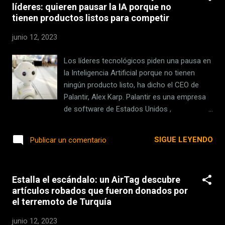
líderes: quieren pausar la IA porque no
segundo en consolas, algo que, según
tienen productos listos para competir
Spencer, es una “decisión creativa”. Modos
de juego . Desde el lanzamiento de las
junio 12, 2023
consolas de nueva generación hemos tenido
modos rendimiento y modos fidelidad en los
Los líderes tecnológicos piden una pausa en
juegos. En el modo fidelidad, el juego se
la Inteligencia Artificial porque no tienen
mueve a 30 FPS pero con mejores texturas y
ningún producto listo, ha dicho el CEO de
calidad gráfica. En el modo rendimiento, el
Palantir, Alex Karp. Palantir es una empresa
juego pierde detalle, pero gana en cadencia
de software de Estados Unidos ,
de imágenes por segundo, alcanzado esos
especializada en análisis de big data.
ansiados 60 FPS. Esto, que parecía algo para
También dice que: El acontecimiento más
SIGUE LEYENDO
Publicar un comentario
los primeros compases de la generación y el
importante en esta carrera no son los
desarrollo de los juegos intergenera...
grandes modelos lingüísticos, sino la
utilización de tecnologías impulsadas por la
Estalla el escándalo: un AirTag descubre
IA en el campo de batalla . Ideas opuestas a
artículos robados que fueron donados por
otros líderes tech El directivo se opone a la
el terremoto de Turquía
idea de una pausa en la investigación de la
inteligencia artificial , en contraste con una
junio 12, 2023