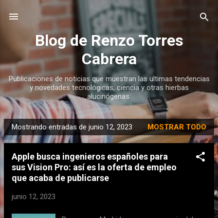
Ir al contenido principal
Blog de Renzo Torres
Cabrera
Publicaciones de noticias que muestran las ultimas tendencias
y novedades tecnológicas, ciencia y otras hierbas
alucinógenas.
Mostrando entradas de junio 12, 2023
MOSTRAR TODO
E
n
Apple busca ingenieros españoles para
t
sus Vision Pro: así es la oferta de empleo
r
que acaba de publicarse
a
d
junio 12, 2023
a