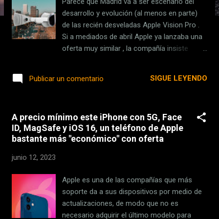
Parece que Madrid va a ser escenario del
s
desarrollo y evolución (al menos en parte)
de las recién desveladas Apple Vision Pro .
Si a mediados de abril Apple ya lanzaba una
oferta muy similar , la compañía insiste
ofreciendo un nuevo puesto de trabajo en la
capital española que busca a expertos en
SIGUE LEYENDO
Publicar un comentario
precisión óptica . La compañía lo deja
bastante claro en la oferta: quien sea
contratado a partir de esta oferta se unirá a
A precio mínimo este iPhone con 5G, Face
un equipo que "está marcando la gran
ID, MagSafe y iOS 16, un teléfono de Apple
diferencia para el futuro de Apple". No es
bastante más "económico" con oferta
para menos, teniendo en cuenta que ayudará
a diseñar las lentes para esas Vision Pro y
junio 12, 2023
futuros modelos de dispositivos similares.
Una huella española en el futuro de las Apple
Apple es una de las compañías que más
Vision Pro Los requisitos de los candidatos
soporte da a sus dispositivos por medio de
son claros. Quien aplique debe demostrar
actualizaciones, de modo que no es
que puede trabajar en equipo tomando
necesario adquirir el último modelo para