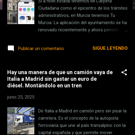
Si a nivel estatal tenemos Mi Carpeta
s
Ciudadana como el epicentro de los trámites
administrativos, en Murcia tenemos Tu
Murcia. La aplicación del ayuntamiento se ha
renovado recientemente y ahora permite
pagar multas o conocer el estado del polen
por calles y distritos, entre otras novedades
SIGUE LEYENDO
Publicar un comentario
y sin renunciar a conocer también noticias y
eventos de la ciudad. La versión 8.0 de Tu
Murcia está ya disponible en la App Store y
Hay una manera de que un camión vaya de
puedes descargarla ya en tu iPhone. Y si
Italia a Madrid sin gastar un euro de
tienes algún familiar o amigo con Android (y
diésel. Montándolo en un tren
no logras convencerle para que se pase a
iOS ) podrás decirle que también está en
junio 25, 2025
Google Play . Índice de Contenidos (4)
Funciona sin cuenta, pero es mejor iniciar
De Italia a Madrid en camión pero sin pisar la
sesión Las mejores funciones de Tu Murcia
carretera. Es el concepto de la autopista
Qué trámites tiene la aplicación Tu Murcia
ferroviaria que une al país transalpino con la
Otras funciones de la aplicación Funciona
capital española y que permite mover