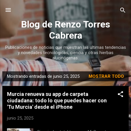
Ir al contenido principal
Blog de Renzo Torres
Cabrera
Publicaciones de noticias que muestran las ultimas tendencias
y novedades tecnológicas, ciencia y otras hierbas
alucinógenas.
Mostrando entradas de junio 25, 2025
MOSTRAR TODO
E
n
Murcia renueva su app de carpeta
t
ciudadana: todo lo que puedes hacer con
r
'Tu Murcia' desde el iPhone
a
d
junio 25, 2025
a