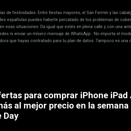
ías de festividades. Entre fiestas mayores, el San Fermín y las caba
des españolas puedes haberte percatado de los problemas de cober
 en esas situaciones. Da igual que estés en plena calle y con una ant
edes ni enviar un mísero mensaje de WhatsApp . No importa el model
dora que hayas contratado para tu plan de datos. Tampoco es una c
rnos inhiben las señales para fastidiar el envío de estas señales. E
estructura. Si no puedes comunicarte, al menos salva batería El eje
poder explicar lo que ocurre: las operadoras calculan la cantidad pi
 utilizando la red móvil en un mismo momento en base a la población
00 habitantes aproximadamente. Claro: esta población se multiplica p
fertas para comprar iPhone iPad
s al mejor precio en la semana 
 Day