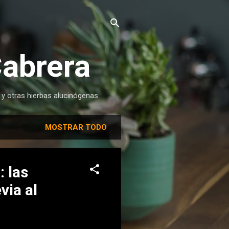
Cabrera
 y otras hierbas alucinógenas.
MOSTRAR TODO
 las
via al