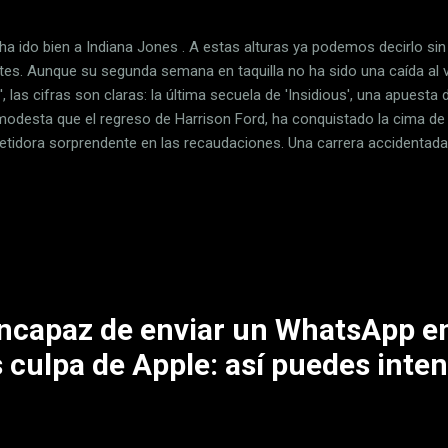
 ha ido bien a Indiana Jones . A estas alturas ya podemos decirlo si
ntes. Aunque su segunda semana en taquilla no ha sido una caída al v
', las cifras son claras: la última secuela de 'Insidious', una apuest
odesta que el regreso de Harrison Ford, ha conquistado la cima de la 
tidora sorprendente en las recaudaciones. Una carrera accidentada .
a , el destino de Indiana Jones pintaba tenebroso: 130 millones de 
 en Estados Unidos. Teniendo en cuenta que se calcula que su recaud
llones, convirtiéndose en una de las producciones más taquilleras de 
icada. Había esperanzas en que la cosa subiera el siempre jugoso 4 
na Jones y el Dial del Destino' fue expulsada del trono, por so...
incapaz de enviar un WhatsApp e
 culpa de Apple: así puedes inten