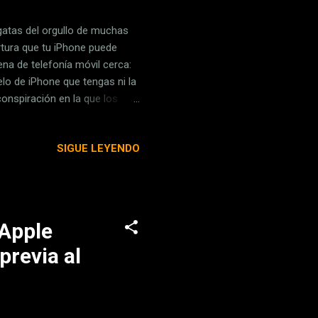
lgatas del orgullo de muchas
tura que tu iPhone puede
ena de telefonía móvil cerca:
o de iPhone que tengas ni la
onspiración en la que los
s simplemente una cuestión de
mplo de San Fermín es perfecto
SIGUE LEYENDO
co de personas que pueden
 de la zona, y Pamplona tiene
or dos en S...
 Apple
previa al