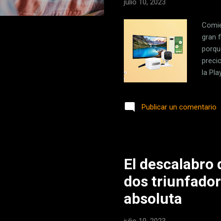
julio 10, 2023
Comie
gran 
porqu
preci
la Pl
549 a
conso
Publicar un comentario
nuevo
Conso
PVP e
El descalabro 
dos triunfador
absoluta