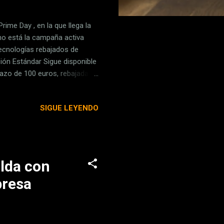
me Day , en la que llega la
no está la campaña activa
ecnologías rebajados de
ción Estándar Sigue disponible
ntazo de 100 euros, rebajada de
n par de días. La última
ncia bruta, Ray Tracing, o un
SIGUE LEYENDO
. Playstation 5 Standard
n PcComponentes 549,95€
49,90€ ...
alda con
presa