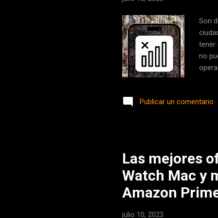
Son d
ciuda
tener
no pu
opera
gobie
infra
Publicar un comentario
para 
estar
200.0
Las mejores o
Watch Mac y má
Amazon Prime
julio 10, 2023