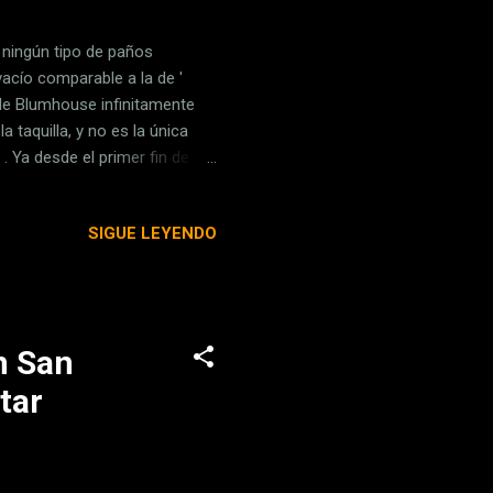
n ningún tipo de paños
acío comparable a la de '
a de Blumhouse infinitamente
taquilla, y no es la única
 Ya desde el primer fin de
dólares de recaudación, 60 de
ación tiene que superar los
SIGUE LEYENDO
la historia, la cosa está
de julio, pero hubo sorpresa:
n San
tar