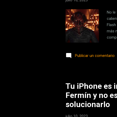
julio 10, 2023
No le
calie
Flash 
más m
compe
seman
ellos
Publicar un comentario
mil mi
compl
'India
Tu iPhone es 
Fermín y no es
solucionarlo
julio 10, 2023