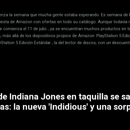
nza la semana que mucha gente estaba esperando. Es semana de Pri
fiesta de Amazon con ofertas en todo su catálogo. Aunque todavía 
e comienza el 11 de julio , ya se encuentran muchos productos en t
o, más allá de los dispositivos propios de Amazon. PlayStation 5 Edi
ayStation 5 Edición Estándar , la del lector de discos, con un descue
 449 euros , pero ahora mismo, además, tenemos entrega rápida, en u
la de Sony te ofrece gráficos de última generación, una enorme pote
 y rediseñado DualSense, el mando que viene a sustituir al DualShock
la PVP en Mediamarkt 449,00€ Hoy en Amazon por 449,00€ PVP e
n Worten 449,99€ PVP en Mi electro 569,00€ PVP en El Corte Inglés 4
de Indiana Jones en taquilla se s
as: la nueva 'Indidious' y una sor