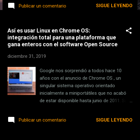
s
SIGUE LEYENDO
Publicar un comentario
Así es usar Linux en Chrome OS:
integración total para una plataforma que
gana enteros con el software Open Source
diciembre 31, 2019
Google nos sorprendió a todos hace 10
años con el anuncio de Chrome OS , un
singular sistema operativo orientado
inicialmente a miniportátiles que no acabó
de estar disponible hasta junio de 2011. Su
concepción, totalmente centrada en el
navegador, ha ido evolucionando con los
SIGUE LEYENDO
Publicar un comentario
años, y en los últimos tiempos se ha
convertido en una plataforma mucho más
versátil que permite no solo hacer todo lo