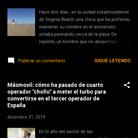
Truth Be Told ', una serie protagonizada por
actores reconocidos como Octavia Spencer,
Hace dos días , en la ciudad estadounidense
Aaron Paul y Lizzy Caplan. Aunque no tiene
de Virginia Beach, una chica que ha preferido
una base de suscriptores tan consolidada
mantener su nombre en el anonimato
como la de las alternativas mencionadas,
estaba paseando cerca de la playa. De
Apple está regalando un año a los que
repente, un hombre que no despertaba
adquieren un nuevo dispositivo de la marca u
sospecha alguna se acercó a ella
ofrece a los estudiantes que paguen la
explicándole que había perdido su iPhone en
SIGUE LEYENDO
Publicar un comentario
cuota especial de Apple Music la posibilidad
la arena de la playa, y le pidió utilizar su
de acceder gratuita...
teléfono para poder localizarlo mediante la
función Buscar de iCloud. La tarea era
Másmovil: cómo ha pasado de cuarto
simple, ya que la muchacha también tenía un
operador "chollo" a meter el turbo para
iPhone y por lo tanto sólo bastaba con
convertirse en el tercer operador de
iniciar sesión en la aplicación 'Buscar' con la
España
ID de Apple del desafortunado hombre. Pero
cuando nuestra protagonista vio cómo ese
diciembre 31, 2019
hombre era incapaz de utilizar la interfaz de
iOS, pensó que era casi imposible que
En lo alto del sector de las
tuviera un iPhone. Efectivamente, la