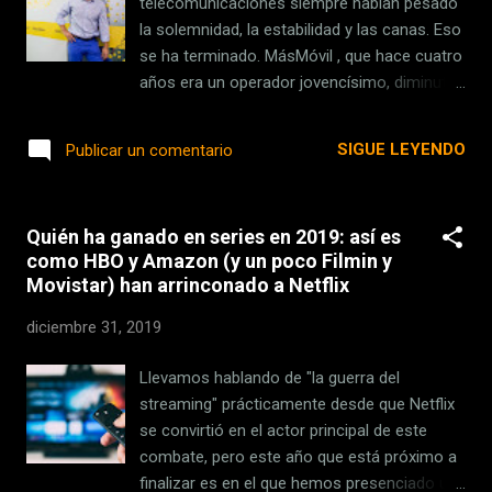
telecomunicaciones siempre habían pesado
situación era mucho peor de lo que pensaba.
la solemnidad, la estabilidad y las canas. Eso
<--more--> La ventaja de tener la llamada de
se ha terminado. MásMóvil , que hace cuatro
emergencia activada La intención real del
años era un operador jovencísimo, diminuto
hombre era engañar a la chica para lo que de
y descarado, se ha convertido en un gigante
momento se considera un intento de
que podría devorar la división española de
SIGUE LEYENDO
Publicar un comentario
agresión sexual . Decidió ...
Vodafone. ¿Pero cómo es posible que haya
pasado de enano a gigante tan rápido? A
finales de octubre, el CEO de Vodafone
Quién ha ganado en series en 2019: así es
España, António Coimbra envió una carta a
como HBO y Amazon (y un poco Filmin y
sus empleados. Allí sostenía que existían
Movistar) han arrinconado a Netflix
grupos financieros "interesados y cercanos
a MásMóvil" que intentaban
diciembre 31, 2019
"desestabilizarlos" mediante una "acción
teledirigida" . Los aliados del submarino
Llevamos hablando de "la guerra del
amarillo estaban torpedeándolos. Se refería
streaming" prácticamente desde que Netflix
concretamente a la oferta que, según El
se convirtió en el actor principal de este
Confidencial , había promovido Goldman
combate, pero este año que está próximo a
Sachs para que la operadora española
finalizar es en el que hemos presenciado un