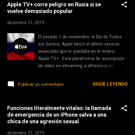
Apple TV+ corre peligro en Rusia si se
que hacía, sino trabajar conjuntamente tanto
vuelve demasiado popular
con aplicaciones Android como con
aplicaciones Linux . Hemos querido saber
diciembre 31, 2019
hasta dónde llega esa integración en el caso
de Linux, y lo cierto es que nos hemos
El pasado 1 de noviembre, el Día de Todos
llevado una agradable sorpresa. Linux ya
los Santos, Apple lanzó el último servicio
asomó la patita en los Chromebooks
anunciado que le quedaba en el tintero:
anteriormente Hasta ahora había otras
Apple TV+ . Esta plataforma de suscripción
opciones para poder ejecutar aplicaciones
de vídeo en streaming, a diferencia de
Linux en un Chromebook . Dave Schneider,
Netflix, HBO España o Amazon Prime Video,
desarrollador de Google, puso hace tiempo
solo cuenta con producciones propias y
SIGUE LEYENDO
Publicar un comentario
en marcha el proyecto Crouton con el que
contenido original en su catálogo , nada de
era posible instalar una distribución de Linux
series y películas que hayamos podido ver
de forma paralela a Chrome OS. Dicha
en otros lugares. A pesar de estrenarse con
instancia del sistema operati...
Funciones literalmente vitales: la llamada
pocos títulos, siendo esta la principal queja
de emergencia de un iPhone salva a una
de los usuarios, la compañía va añadiendo
chica de una agresión sexual
poco a poco más contenido . Una de las
últimas ficciones que llegó a Apple TV+ es '
diciembre 31, 2019