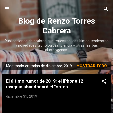
Ir al contenido principal
Blog de Renzo Torres
Cabrera
Publicaciones de noticias que muestran las ultimas tendencias
y novedades tecnológicas, ciencia y otras hierbas
alucinógenas.
Mostrando entradas de diciembre, 2019
MOSTRAR TODO
E
n
El último rumor de 2019: el iPhone 12
t
insignia abandonará el "notch"
r
a
diciembre 31, 2019
d
a