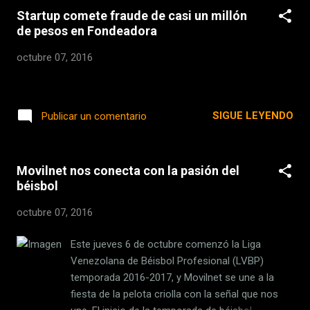
adecuadamente . Landing Page? Un Landing
principalmente de 14 a 22 años de edad,...
Startup comete fraude de casi un millón
Page es, en la explicación más básica, cualquier
de pesos en Fondeadora
página en la que cualquier navegador o usuario
“aterriza”. La idea detrás de un Landing Page es
octubre 07, 2016
de tratar de persuadir o convencer al visitante a
tomar algún tipo de acción. Se utiliza bastante,
por ejemplo, para describir productos (apps,
SIGUE LEYENDO
Publicar un comentario
productos tecnológicos, etcétera) detallando lo
más importante del mismo para luego llevarnos
a una compra del mismo. O también, para
generar “leads”. Optimizar una Landing Page El
Movilnet nos conecta con la pasión del
libro fue publicado originalmente en inglés, pero
béisbol
ahora se en...
octubre 07, 2016
Este jueves 6 de octubre comenzó la Liga
Venezolana de Béisbol Profesional (LVBP)
temporada 2016-2017, y Movilnet se une a la
fiesta de la pelota criolla con la señal que nos