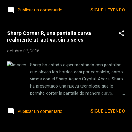
aparecen un elenco de personajes
Hipertextual para la sección de Cine y Televisión
SIGUE LEYENDO
Publicar un comentario
reconocidos del universo de DC Comics. Allí,
. Luke Cage, la poderosa serie de Netflix que nos
aparecen desde la periodista Vicky Vale, su
robará el corazón ‘Crisis in Six Scenes’, la
amigo Harvey Dent o Selina Kyle, también
película troceada como una serie de Woody
conocida com...
Sharp Corner R, una pantalla curva
Allen Westworld, la nueva joya de HBO que
realmente atractiva, sin biseles
brillará por sí sola Trailer de la tercera
temporada de Black Mirror También queremos
octubre 07, 2016
recomendarte los recaps de las series más
queridas que actualmente podemos disfrutar en
Sharp ha estado experimentando con pantallas
la pantalla chica: American Horror Story: My
que obvian los bordes casi por completo, como
Roanoke Nightmare Fear The Walking Dead Así
vimos con el Sharp Aquos Crystal. Ahora, Sharp
pues, lo que nos tiene aquí: los mejores tráilers
ha presentado una nueva tecnología que le
de la semana . Residente Evil: The Final Chapter
permite cortar la pantalla de manera curva,
Sí, la sexta y última película de esta saga
además de mantener los biseles sumamente
presentó durante la semana su último tráiler
delgados. La tecnología utilizada se llama
SIGUE LEYENDO
Publicar un comentario
antes de su estreno que está programad...
“IGZO”, y tenemos, como pantalla, una de 5.2
pulgadas con una resolución Full HD, o 1920 x
1080p, con 425 ppi. En cuanto a relación de