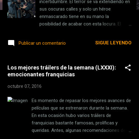
incertidumbre. El terror se va extendiendo en
s
sus oscuras calles y solo un héroe
enmascarado tiene en su mano la
posibilidad de acabar con esta locura. El
estudio Telltale vuelve a sacar su paleta de
colores para practicar una nueva genuflexión
SIGUE LEYENDO
Publicar un comentario
a otra de las series más emblemáticas de
todos los tiempos. El turno, en esta ocasión,
recae sobre Batman. Compuesta por cinco
Los mejores tráilers de la semana (LXXXI):
capítulos, «Batman: The Telltale Series»
emocionantes franquicias
recoge los elementos propios de la fórmula
de este peculiar estudio que ha renovado las
octubre 07, 2016
aventuras gráficas bajo su particular
fórmula, que ya aplicó con antelación en The
Es momento de repasar los mejores avances de
Walking Dead o Juego de Tronos. En este
películas que se estrenaron durante la semana.
caso, el videojuego se enfunda la máscara
En esta ocasión hubo varios tráilers de
para reproducir bajo ese interesante diseño
franquicias bastante famosas, prolíficas y
artístico inspirado en el grafismo de los
queridas. Antes, algunas recomendaciones de
cómics una historia enigmática en donde
los artículos realizados por los editores de