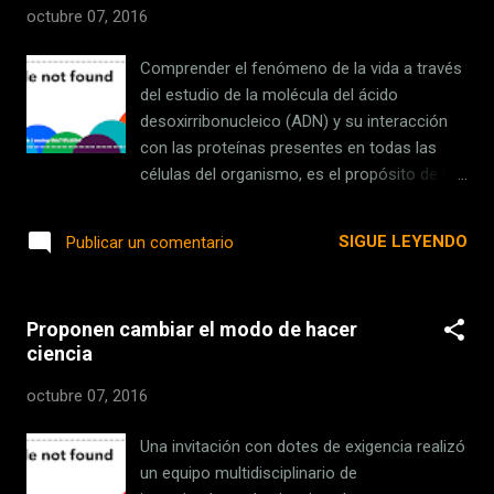
octubre 07, 2016
Comprender el fenómeno de la vida a través
del estudio de la molécula del ácido
desoxirribonucleico (ADN) y su interacción
con las proteínas presentes en todas las
células del organismo, es el propósito de la
biología molecular, tema central del curso
teórico-práctico Herramientas básicas de
SIGUE LEYENDO
Publicar un comentario
biología molecular, a efectuarse del 7 al 11
de noviembre [...] Fuente: IVIC Enlace:
http://ift.tt/2dyV06i
Proponen cambiar el modo de hacer
ciencia
octubre 07, 2016
Una invitación con dotes de exigencia realizó
un equipo multidisciplinario de