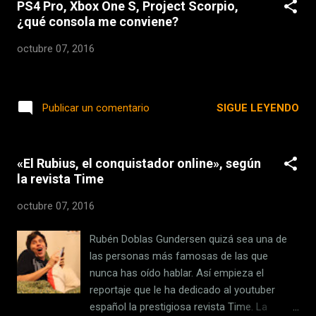
PS4 Pro, Xbox One S, Project Scorpio,
pantalla / cuerpo del teléfono, estamos frente a
¿qué consola me conviene?
90%. Si, 90% Este teléfono fue presentado en
CEATECH 2016, una feria tecnológicas de
octubre 07, 2016
Japón. Lamentablemente, no hay detalles de
fechas posibles de lanzamiento, ni mayores
detalles sobre los componentes internos del
SIGUE LEYENDO
Publicar un comentario
teléfono; básicamente, fue un “mira que bonita
pantalla tenemos” por parte de Sharp. via
GizmoChina El artículo Sharp Corner R, una
pantalla curva realmente atractiva, sin biseles
«El Rubius, el conquistador online», según
apareció primero en arturogoga . arturogoga -
la revista Time
tecnologia para todos. Smartphones, tablets,
octubre 07, 2016
tips y tutorial...
Rubén Doblas Gundersen quizá sea una de
las personas más famosas de las que
nunca has oído hablar. Así empieza el
reportaje que le ha dedicado al youtuber
español la prestigiosa revista Time. La