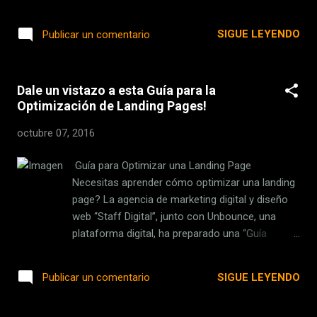
revista lo ha incluido en su lista de nuevos
líderes mundiales llamándolo el
SIGUE LEYENDO
Publicar un comentario
«conquistador online» por sus casi 21
millones de suscriptores, más que Beyonce
y Lady Gaga juntas. «El Rubius» forma parte
Dale un vistazo a esta Guía para la
de la sinfonía YouTube, con su estilo y
Optimización de Landing Pages!
personalidad de los vlogs (vídeoblogs).
Según recoge, es el octavo usuario de la
octubre 07, 2016
plataforma de videos más popular del
mundo. Videojuegos, bromas.... Ninguna
Guía para Optimizar una Landing Page
temática se le resiste a este joven. Tampoco
Necesitas aprender cómo optimizar una landing
los detractores, que pujan por consolidarse
page? La agencia de marketing digital y diseño
en cabeza frente a sus defensores. El
web “Staff Digital”, junto con Unbounce, una
Rubius es también el «youtuber» más
plataforma digital, ha preparado una “Guía
mediático en España y su presencia en
definitiva para la optimización de landing pages”,
anuncios o en programas de televisión ya no
un eBook o Libro Electrónico que explica de
SIGUE LEYENDO
Publicar un comentario
supone sorpresa alguna en la parrilla
manera bastante didáctica y a través de claros
habitual. Según recoge Time, la mayoría de
ejemplos cómo debe elaborarse un landing page
los seguidores de «El Rubius» son varones