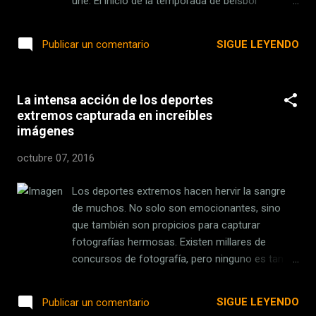
une. El inicio de la temporada de béisbol
profesional venezolano, arrancó con cuatro
encuentros: Águilas del Zulia Vs Caribes de
SIGUE LEYENDO
Publicar un comentario
Anzoátegui, Cardenales de Lara… Continuar
Leyendo → Fuente: Tecnomovida Enlace:
http://ift.tt/2dSTk7j
La intensa acción de los deportes
extremos capturada en increíbles
imágenes
octubre 07, 2016
Los deportes extremos hacen hervir la sangre
de muchos. No solo son emocionantes, sino
que también son propicios para capturar
fotografías hermosas. Existen millares de
concursos de fotografía, pero ninguno es tan
masivo como el Red Bull Illume . Cinco mil
seiscientos fotógrafos, provenientes de ciento
SIGUE LEYENDO
Publicar un comentario
veinte países, autores de las treinta y cuatro mil