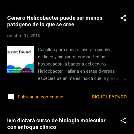
seiscientas veinticuatro imágenes que compiten
este año por el gran premio : cuarenta mil euros
Género Helicobacter puede ser menos
en efectivo, sumados al renombre mundial que
patógeno de lo que se cree
significa ganar un certamen tan enorme. La
publicidad que reciben los trabajos de los
octubre 07, 2016
finalistas a lo largo del proceso de selección es
invaluable. La mayoría de deportes no requieren
Caballos pura sangre, aves tropicales,
que arriesgues tu vida para practicarlos
delfines y pingüinos comparten un
efectivamente. El baloncesto, el tenis, la
hospedador: la bacteria del género
natación, el atletismo, el fútbol, etc. En todos
Helicobacter. Hallarla en estas diversas
ellos puedes estar seguro de que tu seguridad
especies de animales indica que la presencia
personal no está en riesgo . Bueno, en el caso
del microorganismo es más común de lo
del último de la lista, la excepción ocurre cuando
que se pensaba. A estos resultados llegaron
SIGUE LEYENDO
Publicar un comentario
juegas contra el Real Madrid ; allí sí s...
especialistas del Instituto Venezolano de
Investigaciones Científicas (Ivic) tras evaluar
las heces y, en [...] Fuente: IVIC Enlace:
Ivic dictará curso de biología molecular
http://ift.tt/2dQAMjV
con enfoque clínico