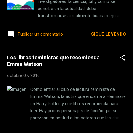
investigadores: la ciencia, tal y como se
concibe en la actualidad, debe
transformarse si realmente busca mejorar la
calidad de vida de la población y garantizar la
supervivencia de todas las especies. Dicho
SIGUE LEYENDO
Publicar un comentario
planteamiento fue estampado para la
posteridad en La ciencia y su [...] Fuente: IVIC
Enlace: http://ift.tt/2dQCVvE
Los libros feministas que recomienda
Emma Watson
octubre 07, 2016
Cómo entrar al club de lectura feminista de
Emma Watson, la actriz que encarna a Hermione
en Harry Potter, y qué libros recomienda para
leer. Hay pocos personajes de ficción que se
parezcan en actitud a los actores que les dan
vida. La mayor parte de las veces esto es una
lástima porque tras ser partícipes de sus