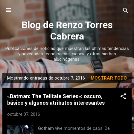
Ir al contenido principal
Blog de Renzo Torres
Cabrera
Publicaciones de noticias que muestran las ultimas tendencias
y novedades tecnológicas, ciencia y otras hierbas
alucinógenas.
Mostrando entradas de octubre 7, 2016
MOSTRAR TODO
E
n
«Batman: The Telltale Series»: oscuro,
t
básico y algunos atributos interesantes
r
a
octubre 07, 2016
d
a
Gotham vive momentos de caos. De