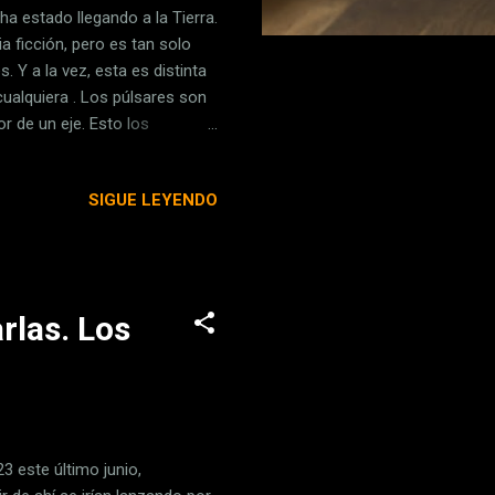
a estado llegando a la Tierra.
a ficción, pero es tan solo
. Y a la vez, esta es distinta
ualquiera . Los púlsares son
 de un eje. Esto los
 que van rotando como lo
descubierto es que su
SIGUE LEYENDO
ás baja de lo que los
a teórica, pero es el que más
ón con la que sus rayos ...
rlas. Los
 este último junio,