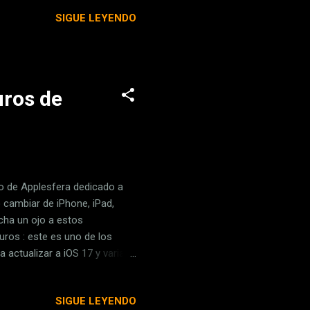
misión Nacional de los
SIGUE LEYENDO
 una de sus centrales que
s beneficios para la
uros de
 de Applesfera dedicado a
o cambiar de iPhone, iPad,
cha un ojo a estos
ros : este es uno de los
 actualizar a iOS 17 y varias
evo del catálogo, continúa
antalla Super Retina XDR OLED
SIGUE LEYENDO
 películas, así como carga