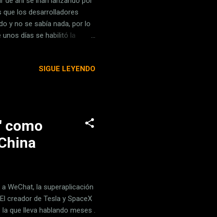
ir de ahí se irían lanzando por
 que los desarrolladores
do y no se sabía nada, por lo
unos días se habilitó la
 Apple escogerá a quién se las
rdadero casco a medida Cuando
SIGUE LEYENDO
á que presentar una especie de
er con él, cuál es su nivel de
rá...
p" como
 China
 a WeChat, la superaplicación
 El creador de Tesla y SpaceX
 la que lleva hablando meses .