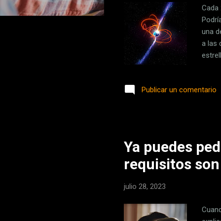
Cada 
Podría
una de
a las
estre
convi
hacen
Publicar un comentario
frecu
cientí
se ale
Ya puedes pedi
requisitos son
julio 28, 2023
Cuand