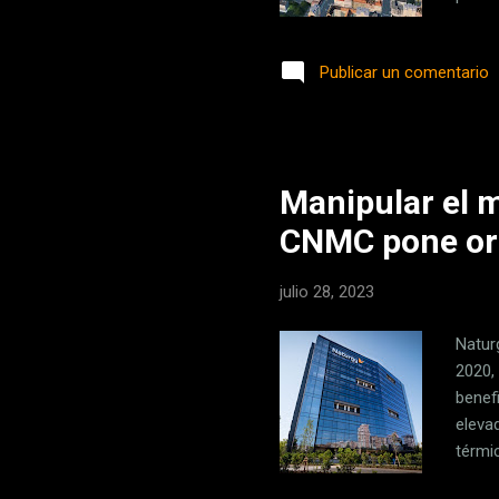
ante 
Coruñ
Publicar un comentario
travé
recie
recrea
Manipular el m
CNMC pone ord
julio 28, 2023
Natur
2020,
benef
eleva
térmi
restr