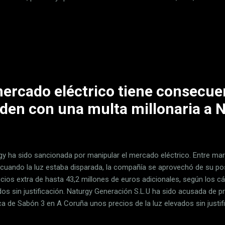
la pantalla de su ordenador para dar forma a copias de partes de Mad
a o Palma de Mallorca, entre otras urbes. El resultado, espectacular
s de las imágenes y vídeos que han subido sus autores a YouTube. 
ntes en España lo deja la cuenta City Builder. Echando mano del simu
do algunos detalles del centro de Madrid , incluida Plaza de España, 
ercado eléctrico tiene consecuen
en con una multa millonaria a 
gy ha sido sancionada por manipular el mercado eléctrico. Entre ma
 cuando la luz estaba disparada, la compañía se aprovechó de su po
icios extra de hasta 43,2 millones de euros adicionales, según los c
dos sin justificación. Naturgy Generación S.L.U ha sido acusada de pr
ca de Sabón 3 en A Coruña unos precios de la luz elevados sin justif
icciones técnicas y cuando el nivel de competencia era reducido, Natu