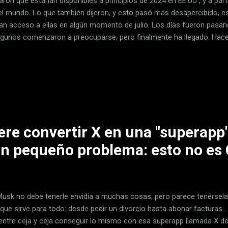
aron que estarían disponibles a principios de 2024 en EE.UU , y a part
el mundo. Lo que también dijeron, y esto pasó más desapercibido, es
ían acceso a ellas en algún momento de julio. Los días fueron pasan
lgunos comenzaron a preocuparse, pero finalmente ha llegado. Hace 
ilidad de que estos desarrolladores pudiesen presentar su solicitud .
y a quién no, y el proceso para ello es de lo más curioso. Es un ve
udio quiera pedir un kit de desarrollo de las Apple Vision Pro, tendr
datura en la que hablen de lo que hacen, cuántos son, qué quieren hac
imientos sobre la realidad mixta, etc. Entendemos que Apple no tend
ere convertir X en una "superap
n pequeño problema: esto no es
Musk no debe tenerle envidia a muchas cosas, pero parece tenérsela
 que sirve para todo: desde pedir un divorcio hasta abonar facturas .
 entre ceja y ceja conseguir lo mismo con esa superapp llamada X de