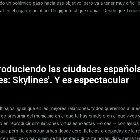
do un polémico paso hacia ese objetivo, pero va a tener muy difícil l
t en el gigante asiático. Un gigante al que copiar . Desde que Tenc
reciendo y evolucionando para convertirse en esa aplicación para to
ina utilizan de forma masiva. De hecho en WeChat hay más de 1.200
on de usarla como app de mensajería a una app de pagos móviles y,
hacer prácticamente de todo. Eso es justamente lo que pretende Elo
adiós a Twitter . Al Sr. Musk no le ha temblado el pulso a la hora de a
roduciendo las ciudades española
ies: Skylines'. Y es espectacular
ltibajos, igual que en las mejores relaciones, todos queremos a nues
o presumir del municipio en el que te has criado o en el que vives y
jo en reproducir simulaciones virtuales exactas —o casi— con ayuda de
 que permite construir urbes desde cero, ficticias o copiadas de la r
r en ello, pero hay quien se ha sentado durante horas, días, seman