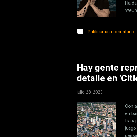
Ha da
WeCha
ido c
en Ch
Publicar un comentario
pasar
para 
decir 
Hay gente rep
detalle en 'Cit
julio 28, 2023
Con a
embarg
traba
juego
pensa