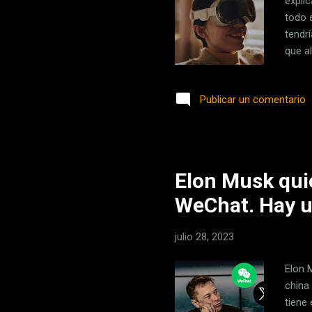
explic
todo 
tendr
que a
posib
cede 
Publicar un comentario
un est
candi
conoc
Elon Musk qui
WeChat. Hay u
julio 28, 2023
Elon 
china
tiene