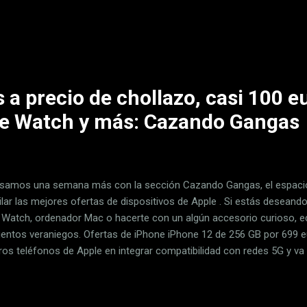
z "con pleno conocimiento e intencionalidad", según argumenta la Co
dos y la Competencia. Una subida de la luz injustificada a través de
ibuyó a los precios excesivos del mercado y permitió generar enorme
ñía. En Xataka No diga "embalse", diga "enorme batería hidroeléc...
 a precio de chollazo, casi 100 e
le Watch y más: Cazando Gangas
samos una semana más con la sección Cazando Gangas, el espacio
ilar las mejores ofertas de dispositivos de Apple . Si estás deseand
 Watch, ordenador Mac o hacerte con un algún accesorio curioso, e
entos veraniegos. Ofertas de iPhone iPhone 12 de 256 GB por 699 eu
ros teléfonos de Apple en integrar compatibilidad con redes 5G y va a
ones más del sistema operativo, por lo que, aunque no sea el más nu
o un terminal a tener en cuenta con descuentos como este. Tiene p
1 pulgadas compatible con Dolby Vision para disfrutar de las series y