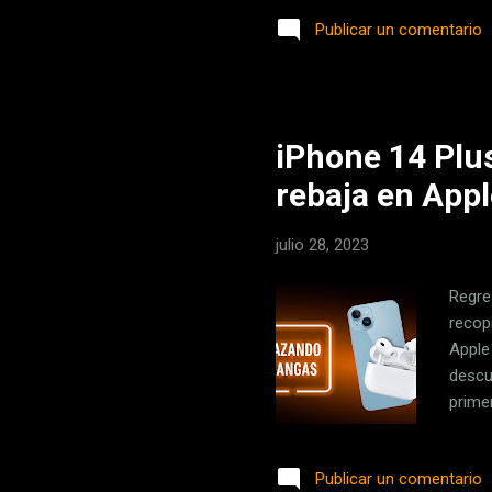
la lu
Publicar un comentario
Merca
contr
compa
iPhone 14 Plus
rebaja en App
julio 28, 2023
Regre
recop
Apple
descu
prime
versi
siend
Publicar un comentario
de 6,