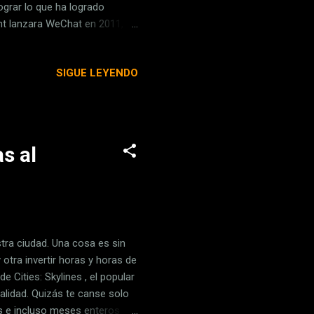
ograr lo que ha logrado
ent lanzara WeChat en 2011, ha
do que hoy en día los usuarios
 millones de usuarios que
SIGUE LEYENDO
 posteriormente, a una app
n Musk con X. Primer paso,
nunciar una de la...
s al
tra ciudad. Una cosa es sin
 otra invertir horas y horas de
 Cities: Skylines , el popular
ealidad. Quizás te canse solo
as e incluso meses enteros