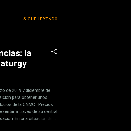
rid, Barcelona, Málaga, A
, lo podemos disfrutar a
SIGUE LEYENDO
Uno de los ejemplos más
lador de Colossal Order ha
Nuevos Ministeri...
cias: la
Naturgy
rzo de 2019 y diciembre de
sición para obtener unos
álculos de la CNMC . Precios
esentar a través de su central
icación. En una situación de
rgy decidió subir el precio de