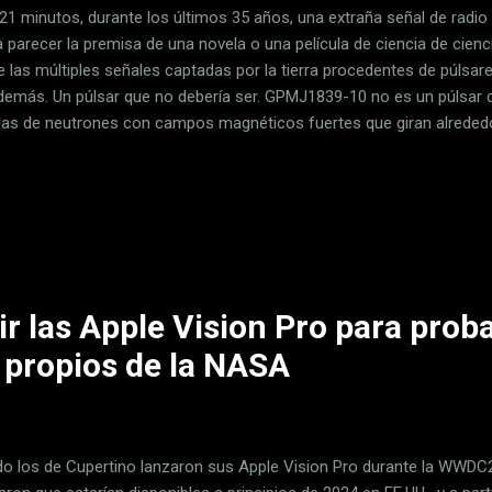
21 minutos, durante los últimos 35 años, una extraña señal de radio h
 parecer la premisa de una novela o una película de ciencia de cienci
 las múltiples señales captadas por la tierra procedentes de púlsares
 demás. Un púlsar que no debería ser. GPMJ1839-10 no es un púlsar c
llas de neutrones con campos magnéticos fuertes que giran alrededor
erte en algo así como faros que emiten señales electromagnéticas
 las luces las torres marítimas. Lo que hace único al púlsar recién 
encia de pulso (de ahí el nombre) es extremadamente baja . Mucho m
ficos creían posible. No es el primer púlsar más allá de esta fronter
ja de ella. La frecuencia es regular pero no así la intensidad y duraci
r las Apple Vision Pro para proba
 propios de la NASA
o los de Cupertino lanzaron sus Apple Vision Pro durante la WWDC23