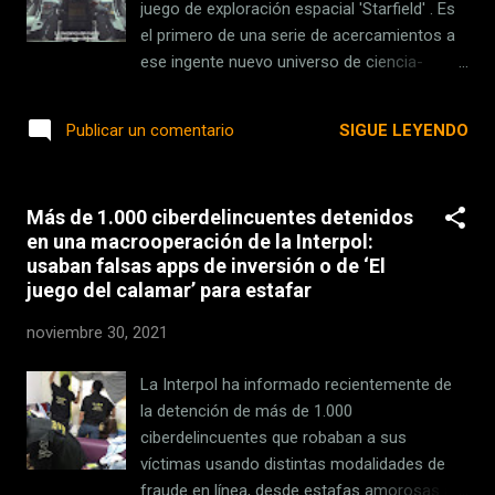
submicrónicos, las limitaciones
juego de exploración espacial 'Starfield' . Es
fundamentales de la óptica convencional
el primero de una serie de acercamientos a
han prohibido una mayor miniaturización".
ese ingente nuevo universo de ciencia-
Investigadores de las universidades de
ficción que se espera para el 11 de
Princeton y Washington aseguran haber
noviembre de 2022 en PC y Xbox Series X y
SIGUE LEYENDO
Publicar un comentario
superado los obstáculos que había hasta la
S, y que estará disponible desde el día uno
fech...
en Game Pass. En él se hace hincapié en las
diferencias y parecidos con uno de los
Más de 1.000 ciberdelincuentes detenidos
grandes éxitos anteriores de la compañía,
en una macrooperación de la Interpol:
'Skyrim' . El director de arte del juego, Matt
usaban falsas apps de inversión o de ‘El
Carofano, afirma que han querido que
juego del calamar’ para estafar
'Starfield' supere a 'Skyrim' "en todos los
aspectos", y que en muchos sentidos es un
noviembre 30, 2021
juego "más basado en la exploración, lo que
ofrece otra perspectiva a la hora de hacerlo
La Interpol ha informado recientemente de
todo". "Cientos de horas" Como ya es
la detención de más de 1.000
habitual en los juegos de mundo abierto de
ciberdelincuentes que robaban a sus
la compañía, sus responsables garantizan
víctimas usando distintas modalidades de
cientos de horas de juego, en mundos en los
fraude en línea, desde estafas amorosas a