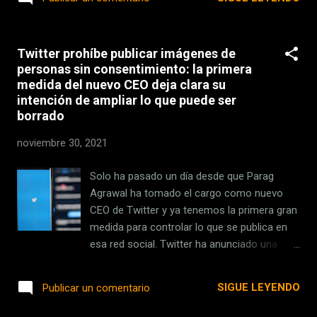
Respuesta Rápida contra el Lavado de
contexto actual de déficit de
Dinero (ARRP, por sus siglas en ing...
semiconductores . Aunque, eso sí, nos
advierte que para sacar el máximo partido a
Twitter prohíbe publicar imágenes de
sus nuevos procesadores lo ideal es que
personas sin consentimiento: la primera
cohabiten con memorias DDR5 . Esta es la
medida del nuevo CEO deja clara su
razón por la que estábamos deseando
intención de ampliar lo que puede ser
ponerlas a prueba. Y acabamos de hacerlo.
borrado
Los auténticos protagonistas de este
artículo son dos módulos DDR5 fabricados
noviembre 30, 2021
por Corsair con una capacidad de 32 GB
cada uno de ellos y diseñados para trabajar
Solo ha pasado un día desde que Parag
a una frecuencia de reloj efectiva de nada
Agrawal ha tomado el cargo como nuevo
menos que 5200 MHz . Precisamente una de
CEO de Twitter y ya tenemos la primera gran
las bazas que permite a estos chips de
medida para controlar lo que se publica en
memoria aventajar a los módulos DDR4 es
esa red social. Twitter ha anunciado una
su capacidad de sostener frecuencias de
actualización para su política de privacidad
reloj más altas. Intel nos propone usar
donde prohíbe publicar imágenes o fotos de
SIGUE LEYENDO
Publicar un comentario
módulos DDR5 junto a sus chips 'A...
personas sin su consentimiento . Según
explica la compañía, la publicación de estas