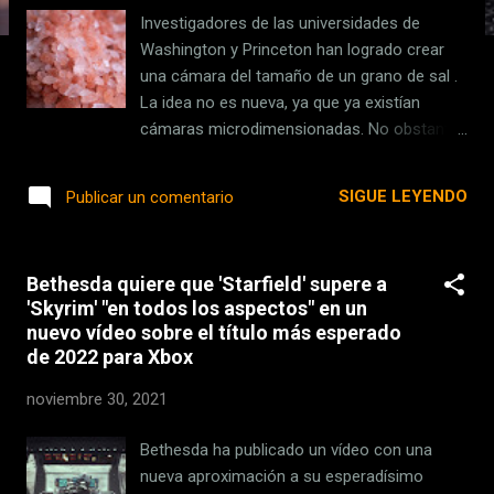
s
Investigadores de las universidades de
Washington y Princeton han logrado crear
una cámara del tamaño de un grano de sal .
La idea no es nueva, ya que ya existían
cámaras microdimensionadas. No obstante,
la calidad de imagen que promete esta
nueva microcámara es sorprendente,
SIGUE LEYENDO
Publicar un comentario
gracias al procesamiento computacional .
Una sistema de cámara diminuta, pero
matona Hasta la fecha, las cámaras de
Bethesda quiere que 'Starfield' supere a
tamaño microscópico se han desarrollado
'Skyrim' "en todos los aspectos" en un
por su potencial para estudios dentro del
nuevo vídeo sobre el título más esperado
propio cuerpo humano (endoscopia,
de 2022 para Xbox
imágenes cerebrales, etc.) y permitir "ver" a
los robots de diagnóstico más pequeños.
noviembre 30, 2021
Pero las imágenes que captaban, por las
propias limitaciones físicas, eran bastante
Bethesda ha publicado un vídeo con una
pobres. "Si bien existen sensores con píxeles
nueva aproximación a su esperadísimo