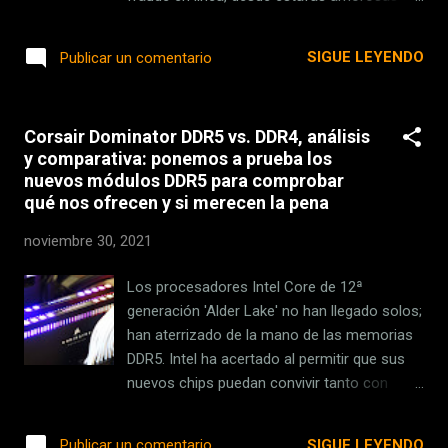
que perderse con multitud de actividades y
falsas aplicaciones de inversión. Uno de los
mision...
engaños que más beneficios ilícitos reportó
SIGUE LEYENDO
Publicar un comentario
a algunos de estos criminales fue el
realizado a través de una app falsa de ‘El
juego del calamar’ que, al descargarse en el
Corsair Dominator DDR5 vs. DDR4, análisis
dispositivo de las víctimas, instalaba un
y comparativa: ponemos a prueba los
malware que secuestraba sus datos
nuevos módulos DDR5 para comprobar
bancarios y los usaba para distintas
qué nos ofrecen y si merecen la pena
compras . En esta macrooperación, en la
que han participado agentes de 20 países
noviembre 30, 2021
diferentes, se han rescatado 27 millones de
dólares. En una nota , la Interpol explica que
Los procesadores Intel Core de 12ª
esta operación es la segunda de un
generación 'Alder Lake' no han llegado solos;
proyecto que lleva en marcha desde hace
han aterrizado de la mano de las memorias
tres años para combatir delitos financieros
DDR5. Intel ha acertado al permitir que sus
cibernéticos, y es la primera en la que se ha
nuevos chips puedan convivir tanto con
usado un nuevo mecanismo global de
memorias DDR4 como con los nuevos
suspensión de pagos, el Protocolo de
módulos DDR5, especialmente en el
SIGUE LEYENDO
Publicar un comentario