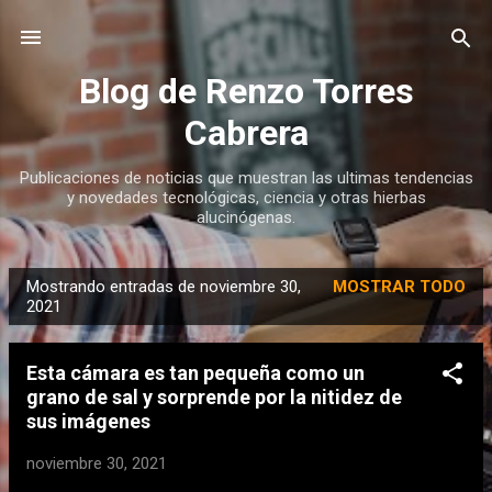
Ir al contenido principal
Blog de Renzo Torres
Cabrera
Publicaciones de noticias que muestran las ultimas tendencias
y novedades tecnológicas, ciencia y otras hierbas
alucinógenas.
Mostrando entradas de noviembre 30,
MOSTRAR TODO
E
2021
n
t
Esta cámara es tan pequeña como un
r
grano de sal y sorprende por la nitidez de
a
sus imágenes
d
noviembre 30, 2021
a