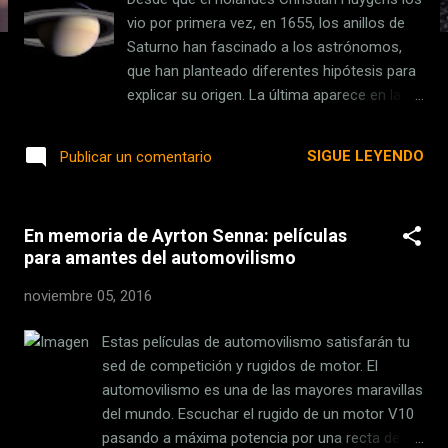
s
vio por primera vez, en 1655, los anillos de
Saturno han fascinado a los astrónomos,
que han planteado diferentes hipótesis para
explicar su origen. La última aparece en la
revista Icaro, la defiende un equipo de la
Universidad de Kobe en Japón y resulta
SIGUE LEYENDO
Publicar un comentario
impactante. Tras realizar una serie de
simulaciones por ordenador, estos
investigadores han llegado a la conclusión
En memoria de Ayrton Senna: películas
de que los gigantescos y misteriosos
para amantes del automovilismo
«hulahoops» formados en su mayor parte
de hielo son los restos de una especie de
noviembre 05, 2016
brutal batalla de billar cósmico. En concreto,
de mundos enanos del tamaño de Plutón
Estas películas de automovilismo satisfarán tu
que se rompieron al pasar demasiado cerca
sed de competición y rugidos de motor. El
del planeta y luego fueron hechos añicos.
automovilismo es una de las mayores maravillas
Los planetas gigantes de nuestro Sistema
del mundo. Escuchar el rugido de un motor V10
Solar tienen anillos muy diferentes. Mientras
pasando a máxima potencia por una recta de un