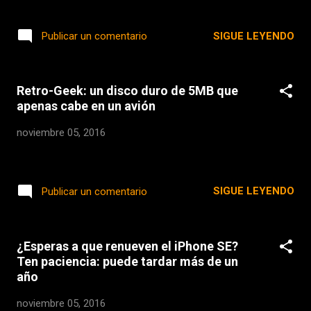
que los de Saturno están hechos de más del
kilómetro, sentir la adrenalina al recorrer una
95% de partículas de hielo, los de Urano y
curva a 300km/h o jugarse la vida con un
SIGUE LEYENDO
Publicar un comentario
Neptuno son más oscuros y pueden tener
adelantamiento son solo algunas de las
un mayor contenido de roca. Telescopios
maravillosas sensaciones que genera este
terrestres y naves espaciales, como
mundo. No obstante, no todo el mundo tiene la
Voyager y ...
Retro-Geek: un disco duro de 5MB que
oportunidad de adentrarse en ese mundo en
apenas cabe en un avión
primera persona . Por suerte, gracias a la
industria del cine es posible vivir esa emoción
noviembre 05, 2016
con algunas de las mejores películas de
automovilismo: Rush. Durante la década de los
setenta, James Hunt y Niki Lauda
SIGUE LEYENDO
Publicar un comentario
protagonizaron uno de los duelos más
especiales y épicos de la Formula 1. En Rush se
recuerda esa épica rivalidad entre dos de los
mejores pilotos de la historia de la competición.
¿Esperas a que renueven el iPhone SE?
En el largometraje también se rememora el
Ten paciencia: puede tardar más de un
año
increíble Gran Premio de Japón de 1976 y el
accidente de Niki Lauda en el Gr...
noviembre 05, 2016