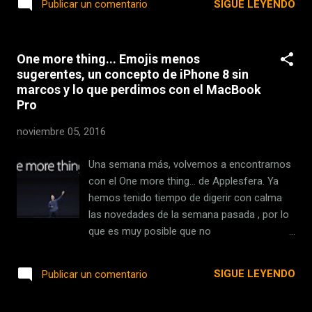
SIGUE LEYENDO
Publicar un comentario
de Pepsi. Ya curtido por el juego de
es una de las aplicaciones más cuidadas y
tronos que surge en una gran empresa,
diferentes de la App Store. Este gestor de
Sculley fue contr...
calendarios trata de transportar la experiencia
One more thing... Emojis menos
del papel a las nuevas generaciones sin llegar a
sugerentes, un concepto de iPhone 8 sin
caer en el skeumorfismo . Ahora, también está
marcos y lo que perdimos con el MacBook
disponible para iPad, donde cobra aún más valor
Pro
su propuesta. MiniMetro (iOS, Android, macOS,
Windows). La gestión y elaboración de líneas de
noviembre 05, 2016
metro es una tarea realmente compleja —
aunque pueda parecer sencilla observando
Una semana más, volvemos a encontrarnos
simplemente los mapas de las estaciones—. Si
con el One more thing... de Applesfera. Ya
le gustaría adentrarse en ese reto, MiniMetro es
hemos tenido tiempo de digerir con calma
un sencillo juego para iOS, Android, macOS y
las novedades de la semana pasada , por lo
Windows que le reta a gestionar las diferentes
que es muy posible que no
líneas de metro para lograr determinados objeti...
veamos productos nuevos de Apple hasta
comienzos del año que viene. Aunque puede
SIGUE LEYENDO
Publicar un comentario
que los AirPods y una actualización
silenciosa del Mac Pro nos sorprendan de