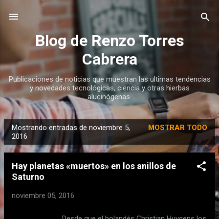
Ir al contenido principal
Blog de Renzo Torres
Cabrera
Publicaciones de noticias que muestran las ultimas tendencias
y novedades tecnológicas, ciencia y otras hierbas
alucinógenas.
Mostrando entradas de noviembre 5,
MOSTRAR TODO
E
2016
n
t
Hay planetas «muertos» en los anillos de
r
Saturno
a
noviembre 05, 2016
d
a
Desde que el holandés Christian Huygens los