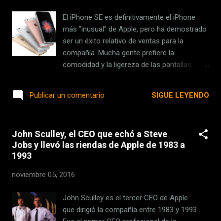
El iPhone SE es definitivamente el iPhone
más "inusual" de Apple, pero ha demostrado
ser un éxito relativo de ventas para la
compañía. Mucha gente prefiere la
comodidad y la ligereza de las pantallas
pequeñas , aunque eso signifique tener la
potencia del iPhone 6s (que no es poca) y
SIGUE LEYENDO
Publicar un comentario
una cámara que no es puntera. Por eso
puedes estar pensando ahora mismo en
esperar a que llegue marzo de 2017,
John Sculley, el CEO que echó a Steve
momento en el que el iPhone SE cumplirá un
Jobs y llevó las riendas de Apple de 1983 a
año después de su lanzamiento, para
1993
comprarlo. Apple renueva cada año sus
iPhone, ¿cierto? Pues desde KGI Securities
noviembre 05, 2016
advierten que no esperan ver algo así para el
iPhone SE . Apple quiere exprimir al máximo
John Sculley es el tercer CEO de Apple
los beneficios de los iPhone 7 antes de
que dirigió la compañía entre 1983 y 1993 .
renovar el iPhone SE Sus argumentos para