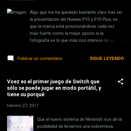
adquisición de estos dispositivos por parte de
las poblaciones asiáticas, empezando por India,
Algo que me ha quedado bastante claro tras ver
que contribuirá en la mitad de este
la presentación del Huawei P10 y P10 Plus, es
crecimiento.También aumentará el número de
que la marca está posicionándose cada vez
teléfonos con conectividad a internet móvil, ya
más fuerte como la mejor opción si la
sea 3G o 4G: actualmente un 55% de los móviles
fotografía es lo que más nos interesa de un
disponen de esta conexión mientras que en
smartphone. Lo que vimos durante el 2016 es
2020 el porcentaje llegará al 75%.Especialmente
que la gama media podía cumplir muy bien las
SIGUE LEYENDO
Publicar un comentario
progresarán los dispositivo...
tareas básicas de un smartphone, igualando a
los de gama alta en muchos sentidos y
superándola, incluso, en otros (batería). Lo que
Voez es el primer juego de Switch que
le queda a la gama alta para justificar su
sólo se puede jugar en modo portátil, y
existencia? Un mejor rendimiento, claro, pero el
tiene su porqué
aspecto más importante, es el fotográfico. Y si
la fotografía les interesa, si les encanta tener la
febrero 27, 2017
posibilidad de contar con una excelente cámara
en sus bolsillos, siempre al alcance, Huawei es
Que el nuevo sistema de Nintendo nos dé la
una de las alternativas más sólidas. La c ámara
posibilidad de llevarnos una sobremesa