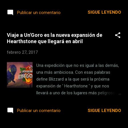
tours de viajes privados por la Luna. Hoy la
bien espaciadas y fáciles de encontrar “a
compañía espacial de Musk está
SIGUE LEYENDO
Publicar un comentario
ciegas”, es decir, sin necesidad de estar mira...
confirmando que en 2018 realizarán un viaje
privado alrededor de la Luna , esto para
llevar a "dos ciudadanos" quienes ya han
Viaje a Un'Goro es la nueva expansión de
pagado un "depósito significativo". Los viajes
Hearthstone que llegará en abril
tripulados son el siguiente paso para SpaceX
Este viaje a la Luna será la primera misión
febrero 27, 2017
espacial privada centrada en el turismo para
SpaceX. Esta misión contempla llevar a dos
Una expedición que no es igual a las demás,
personas, cuyos nombres no han sido
una más ambiciosa. Con esas palabras
anunciados, a bordo de la cápsula 'Dragon
define Blizzard a la que será la próxima
V2', que será impulsada por el cohete Falcon
expansión de ' Hearthstone ' y que nos
Heavy , el más potente de la compañía hasta
llevará a uno de los lugares más peligrosos
la fecha. Se estima que la misión dure una
que existen en Azeroth, porque tocará
semana aproximadamente, donde la cápsula
emprender un ' Viaje a Un'Goro '. La nueva
SIGUE LEYENDO
Publicar un comentario
cubrirá una distancia de entre 482.000 y
expansión añadirá un total de 135 cartas
644.000 kilómetros, un viaje para ci...
nuevas de todo tipo y para todos los héroes
. De hecho, en el vídeo de presentación de