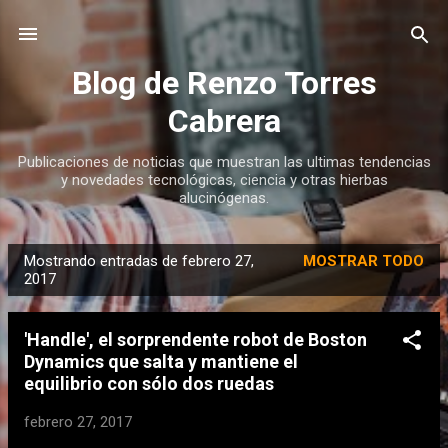
Ir al contenido principal
Blog de Renzo Torres
Cabrera
Publicaciones de noticias que muestran las ultimas tendencias
y novedades tecnológicas, ciencia y otras hierbas
alucinógenas.
Mostrando entradas de febrero 27,
MOSTRAR TODO
E
2017
n
t
'Handle', el sorprendente robot de Boston
r
Dynamics que salta y mantiene el
a
equilibrio con sólo dos ruedas
d
febrero 27, 2017
a