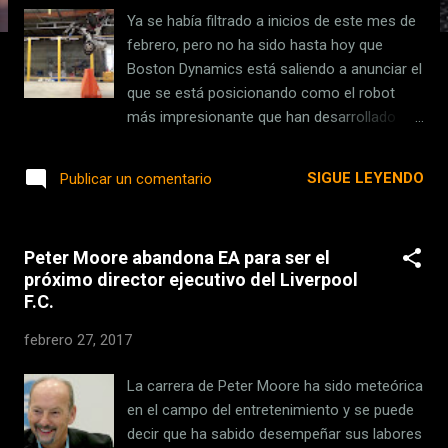
s
Ya se había filtrado a inicios de este mes de
febrero, pero no ha sido hasta hoy que
Boston Dynamics está saliendo a anunciar el
que se está posicionando como el robot
más impresionante que han desarrollado
hasta la fecha . Nos referimos a 'Handle', un
robot que usa ruedas en las patas, salta y
SIGUE LEYENDO
Publicar un comentario
además mantiene el equilibrio. En aquella
presentación filtrada, Handle formaba parte
de un vídeo junto al resto de los desarrollos
Peter Moore abandona EA para ser el
de la compañía, donde el objetivo era
próximo director ejecutivo del Liverpool
mostrar el portafolio de productos a un
F.C.
grupo de inversores. Es así como sólo
conocimos el aspecto de Handle y parte de
febrero 27, 2017
lo que sabe hacer, pero nada más. Hoy
Boston Dynamics nos lo muestra en un
La carrera de Peter Moore ha sido meteórica
vídeo con mejor calidad y nos explica
en el campo del entretenimiento y se puede
algunos detalles de este impresionante
decir que ha sabido desempeñar sus labores