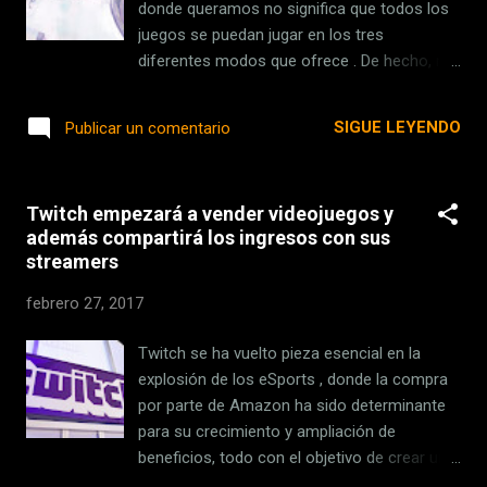
del Huawei P9 me encantó, como pudieron ver
donde queramos no significa que todos los
en mi reseña. La del Mate 9, smartphone que
juegos se puedan jugar en los tres
estoy probando y cuya reseña saldrá esta
diferentes modos que ofrece . De hecho, no
semana, mejoró aspectos críticos del P9. Y
es posible jugar a su recientemente
ahora, con el P10 y P10 Plus, Huawei planea
anunciada adaptación de 'Voez' cuando la
SIGUE LEYENDO
Publicar un comentario
mejorar ...
Nintendo Switch está conectada al Dock.
Esto no se debe una limitación del software,
sino todo lo contrario: 'Voez' sacará partido
Twitch empezará a vender videojuegos y
de las funciones táctiles de Switch para
además compartirá los ingresos con sus
ofrecer una propuesta narrativa basada en el
streamers
ritmo en una pantalla que -por cierto- es
inaccesible cuando tenemos la consola está
febrero 27, 2017
en modo TV. Desarrollado por el estudio
taiwanés Rayark Games, 'Voez' actualmente
Twitch se ha vuelto pieza esencial en la
está disponible gratuitamente (eso sí, con
explosión de los eSports , donde la compra
micropagos) en iOS y Android desde
por parte de Amazon ha sido determinante
mediados de 2016 y nos ofrece la
para su crecimiento y ampliación de
posibilidad de conocer a una serie de
beneficios, todo con el objetivo de crear una
alumnos de instituto con talento musical.
base fiel de seguidores. La llegada de Twitch