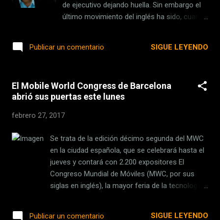
robot. "Un robot que induce a la pesadilla" A
de ejecutivo dejando huella. Sin embargo el
diferencia del resto de sus robots con dos o
último movimiento del inglés ha sido, cuanto
cuatro extremidades, Handle se destaca por
menos, sorprendente: Moore dejará atrás su
traer un nuevo diseño de donde se destacan
cargo en Electronic Arts para unirse al
SIGUE LEYENDO
Publicar un comentario
un par de ruedas en las patas , con las que
Liverpool F.C. como su próximo director
es capaz de gi...
ejecutivo. Este sorprendente fichaje ha sido
anunciado desde la cuenta de twitter del
El Mobile World Congress de Barcelona
equipo de Anfield y corroborado por la web
abrió sus puertas este lunes
oficial del club , indicando que Moore se
incorporará a partir del próximo mes de
febrero 27, 2017
junio, justo a tiempo para empezar a
preparar la temporada 2017/2018. Peter
Se trata de la edición décimo segunda del MWC
Moore appointed as #LFC 's chief executive
en la ciudad española, que se celebrará hasta el
officer. Full statement:
jueves y contará con 2.200 expositores El
https://t.co/cXj29GwRS4
Congreso Mundial de Móviles (MWC, por sus
pic.twitter.com/pKgiULrgGB — Liverpool FC
siglas en inglés), la mayor feria de la tecnología,
(@LFC) 27 de febrero de 2017 Según se
abrió este lunes sus puertas para congregar, en
indica en la web, este nombramiento será el
los próximos cuatro días, a unos 100.000
SIGUE LEYENDO
Publicar un comentario
broche de una reestructura de la ejecutiva