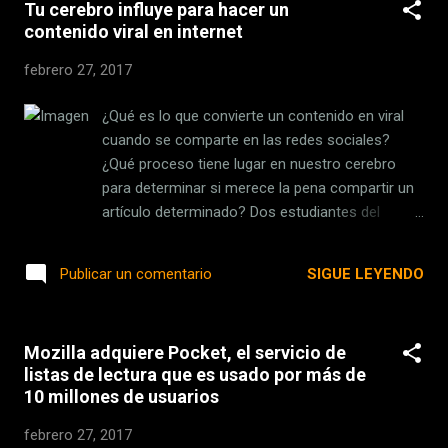
donde los espe...
Tu cerebro influye para hacer un
reflexión. El Watch se convierte, casi sin
contenido viral en internet
darte cuenta, en la principal referencia en
muchos aspectos, y uno de ellos es la
febrero 27, 2017
predicción meteorológica : un servidor
reconoce abiertamente la atrocidad de
¿Qué es lo que convierte un contenido en viral
comprobar el tiempo que hace cada mañana
cuando se comparte en las redes sociales?
mirando al Watch antes que levantar la
¿Qué proceso tiene lugar en nuestro cerebro
persiana… ¿Por qué? Por muchos motivos:
para determinar si merece la pena compartir un
información más precisa (sobre todo si
artículo determinado? Dos estudiantes del
tienes un Netatmo , como es mi caso),
programa de doctorado de la Escuela
comodidad y rapidez. Un simple giro de
Annenberg de Comunicación de la Universidad
SIGUE LEYENDO
Publicar un comentario
muñeca te da las pistas sobre qué llevar
de Pennsylvania (Filadelfia, EE UU), Christin
puesto ese día . Carrot ¿por qué me haces
Scholz y Elisa Baek son los autores principales
esto? Como auténtico yonqui de los datos y
de dos trabajos que, por un lado, miden la
tablas que soy, en mi búsqued...
Mozilla adquiere Pocket, el servicio de
actividad cerebral al leer un artículo y, por el otro,
listas de lectura que es usado por más de
predicen cuando ese contenido va a ser
10 millones de usuarios
compartido en redes sociales. Los resultados
se publican en las revistas Proceedings of the
febrero 27, 2017