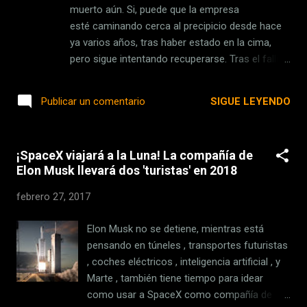
mañana y decidimos que deberíamos
muerto aún. Si, puede que la empresa
anunciar la fecha de salida. Así que marca tu
esté caminando cerca al precipicio desde hace
calendario y asegurate que tienes
ya varios años, tras haber estado en la cima,
preparados tus protocolos habituales de
pero sigue intentando recuperarse. Tras el fallido
"me estoy empezando a encontrar mal" para
intento con Blackberry 10, su sistema operativo
el día antes del lanzamiento. ¡¡Podrás
(que personalmente, me gustaba mucho, como
SIGUE LEYENDO
Publicar un comentario
comenzar a jugar a 'Thimbleweed Park' el
pueden ver en mi reseña del Z10, hace 4 años ),
jueves 30 de marzo!! Eso es todo, coge una
Blackberry ha dado marcha atrás y adoptado a
bolsita de regalos al sa...
Android como su sistema operativo, con
¡SpaceX viajará a la Luna! La compañía de
modificaciones como el Blackberry Hub, y varias
Elon Musk llevará dos 'turistas' en 2018
aplicaciones preinstaladas como BBM
(recuerdan cuando BBM era relevante?) y más. Y
febrero 27, 2017
ahora, con el KeyOne, Blackberry pretende
darnos uno de los pocos teléfonos con teclado
Elon Musk no se detiene, mientras está
físico en existencia, con el KeyOne. En la breve y
pensando en túneles , transportes futuristas
fugaz historia de los smartphones con teclados
, coches eléctricos , inteligencia artificial , y
físicos – antes que todos decidieran preferir
Marte , también tiene tiempo para idear
rectángulos de vidrio sin teclas – Blackberry
como usar a SpaceX como compañía de
ofreció los mejores. Las teclas eran cómodas,