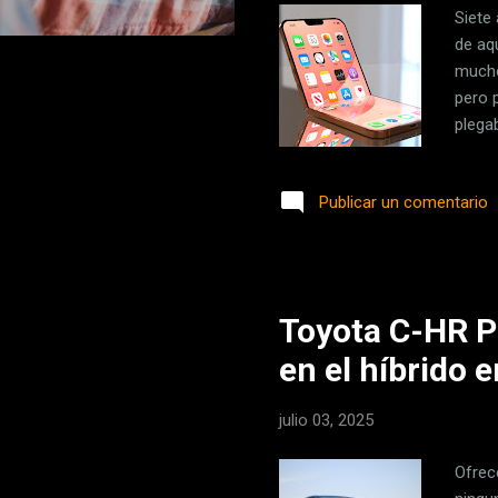
Siete
de aq
mucho
pero 
plegab
está 
de la
Publicar un comentario
infor
que y
mitad
Toyota C-HR PH
en el híbrido 
julio 03, 2025
Ofrec