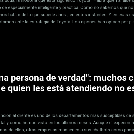
a duda, la filosofía que está siguiendo Toyota . Habrá quien al tild
lde de especialmente inteligente y práctica. Como no sabemos qué nos
os hablar de lo que sucede ahora, en estos instantes. Y en esas 
ntamos ante la estrategia de Toyota. Los nipones han optado por pis
ectrificaicón en el mercado europeo. No a tope, ni mucho menos, pero
para presentar nuevos coches eléctricos a corto plazo y, sobre to
nte la ofensiva China quieren priorizar la solidez nipona ya conocida
 y por eso estamos ante el híbrido enchufable más vendido en Españ
taka Toyota tiene una opinión muy clara sobre el futuro de los coches
una persona de verdad": muchos c
e quien les está atendiendo no e
ención al cliente es uno de los departamentos más susceptibles de
, tal y como hemos visto en los últimos meses. Aunque el experiment
unos de ellos, otras empresas mantienen a sus chatbots como prime