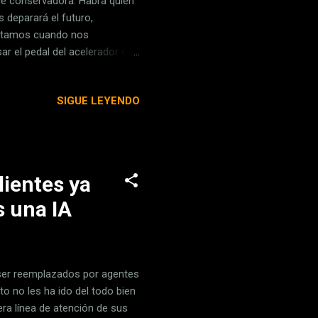
e de conservadora. Habrá quien
 deparará el futuro,
estamos cuando nos
ar el pedal del acelerador de
 sí con la suficiente fuerza
do, unas opciones enchufables
SIGUE LEYENDO
. El Toyota C-HR es uno de
a en lo que llevamos de año.
 eléctricos depor...
lientes ya
s una IA
 ser reemplazados por agentes
o no les ha ido del todo bien
ra línea de atención de sus