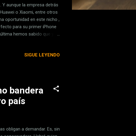
. Y aunque la empresa detrás
Huawei o Xiaomi, entre otros
a oportunidad en este nicho ,
rfecto para su primer iPhone
la última hemos sabido que ya
podría cambiar la hoja de ruta
iPhone plegable Un reciente
SIGUE LEYENDO
Apple, acaba de confirmar lo
e lanzarlo en la segunda
fu...
omo bandera
o país
as obligan a demandar. Es, sin