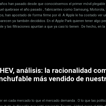
 años han pasado desde que conociésemos el primer móvil plegable 
uel quebrase el año pasado , fabricantes como Samsung, Motorola, 
s, han apostado de forma firme por él. A Apple le ha costado ver un
parecen ya también decididos. En el Apple Park quieren tener algo pe
le y las filtraciones apuntan a que ya casi lo tienen . De hecho, en 
en una fase decisiva de su producción, por lo que solo un imprevisto 
 firma californiana. Apple ya empieza a correr con la producción del 
me de Digitimes , medio con fuentes en la cadena de suministros de 
a se venía rumoreando en las últimas semanas y meses: Apple quier
 de 2026 . Así que quedaría poco más de un año para conocerlo. Las 
EV, análisis: la racionalidad c
enchufable más vendido de nuestr
er en cada mercado lo que el mercado demanda . O lo que las polític