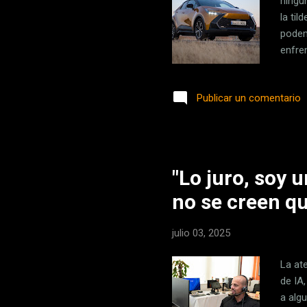
ningun
la ti
podem
enfre
la el
como 
Publicar un comentario
que a
ellos
En Xa
"Lo juro, soy 
no se creen qu
julio 03, 2025
La at
de IA
a alg