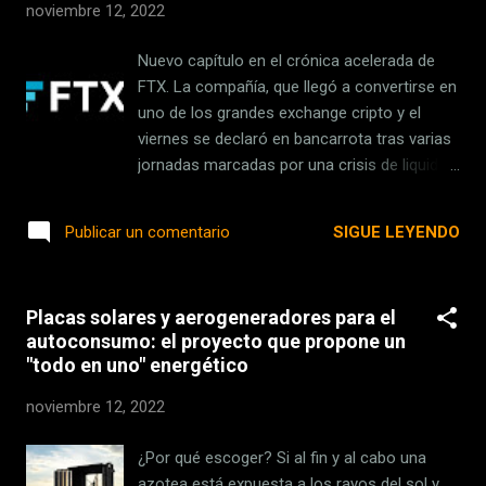
actividad humana, incluso la creativa.
noviembre 12, 2022
Luminar Neo es el primer programa de
edición que depende completamente de la
Nuevo capítulo en el crónica acelerada de
inteligencia artificial y solo ofrece algún que
FTX. La compañía, que llegó a convertirse en
otro control manual, exactamente al revés
uno de los grandes exchange cripto y el
que la competencia. Así que nos hemos
viernes se declaró en bancarrota tras varias
propuesto probarlo durante unos días para
jornadas marcadas por una crisis de liquidez
ver su alcance y comprobar si realmente es
y la desconfianza de los inversores, afronta
una opción para aquellos que utilizan el
un nuevo desafío: un posible hackeo. La
SIGUE LEYENDO
Publicar un comentario
software de Adobe o Capture One . Y por
compañía — precisa Financial Times — está
supuesto, para aquellos que quieran dar el
investigando "anomalías" en las
paso de las...
transacciones tras su declaración en
Placas solares y aerogeneradores para el
bancarrota, decisión que comunicó no hace
autoconsumo: el proyecto que propone un
ni 24 horas, con la retirada de cientos de
"todo en uno" energético
millones de dólares en activos
criptográficos. Pese a los graves problemas
noviembre 12, 2022
de liquidez de FTX, las retiradas habrían
sumado, según los analistas, más de 260
¿Por qué escoger? Si al fin y al cabo una
millones de dólares . En concreto y en base
azotea está expuesta a los rayos del sol y