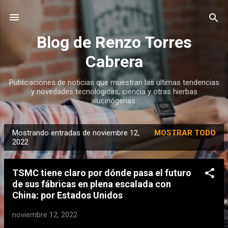
Ir al contenido principal
Blog de Renzo Torres
Cabrera
Publicaciones de noticias que muestran las ultimas tendencias
y novedades tecnológicas, ciencia y otras hierbas
alucinógenas.
Mostrando entradas de noviembre 12,
MOSTRAR TODO
E
2022
n
t
TSMC tiene claro por dónde pasa el futuro
r
de sus fábricas en plena escalada con
a
China: por Estados Unidos
d
noviembre 12, 2022
a