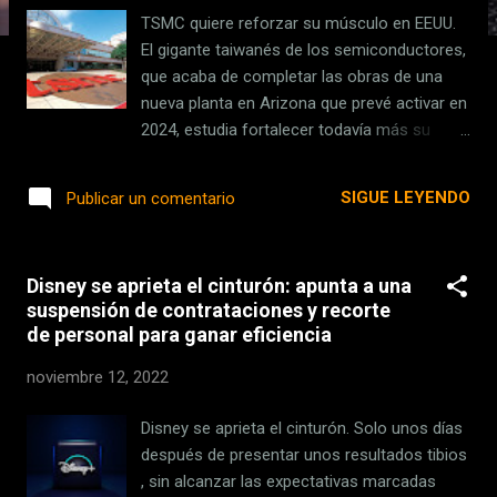
s
TSMC quiere reforzar su músculo en EEUU.
El gigante taiwanés de los semiconductores,
que acaba de completar las obras de una
nueva planta en Arizona que prevé activar en
2024, estudia fortalecer todavía más su
capacidad productiva al otro lado del
Océano Atlántico. Al menos así lo ha
SIGUE LEYENDO
Publicar un comentario
desvelado The Wall Street Journal , que
asegura que la multinacional con sede en
Hsinchu prepara otra inversión
Disney se aprieta el cinturón: apunta a una
multimillonaria con la vista puesta en el
suspensión de contrataciones y recorte
mismo territorio: el norte de Phoenix. De
de personal para ganar eficiencia
cuajar, el proyecto sería ambicioso, igual que
su inversión y alcance. Lo más relevante sin
noviembre 12, 2022
embargo es el contexto. Redoblar la apuesta
. Eso es básicamente lo que — asegura The
Disney se aprieta el cinturón. Solo unos días
Wall Street Journal (TWSJ) — quiere hacer
después de presentar unos resultados tibios
TSMC en EEUU. Hace dos años la compañía
, sin alcanzar las expectativas marcadas