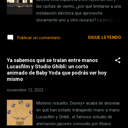
a los cálculos elaborados por el grupo de
las rachas de viento, ¿por qué limitarse a una
análisis de blockchain Nansen, con sede en
instalación eléctrica que aproveche
Singapur, se apunta a al menos 266 millones
úncamente uno u otro recurso? La pregunta
de dólares a lo largo de las últimas 24 horas.
parece simple, pero es la idea por la que ha
Solo FTX US habría registrado retiradas por
decidido apostar la compañía Hover Energy ,
SIGUE LEYENDO
Publicar un comentario
valor de alrededor de 73 millones de dólares.
con sede en Texas, para ayudar a sus
A través de su cu...
clientes a que reduzcan la factura eléctrica,
aceleren la transición energética y reduzcan
Ya sabemos qué se traían entre manos
su huella de CO2. La suma, ya se sabe, hace
Lucasfilm y Studio Ghibli: un corto
la fuerza. Su fórmula consiste básicamente
animado de Baby Yoda que podrás ver hoy
en un sistema integrado que combina eólica
mismo
y fotovoltaica , una solución que han
bautizado como Wind-Powered Microgrid.
noviembre 12, 2022
“Permite a las empresas y organismos
públicos generar energía verde in situ en el
Misterio resuelto. Disney+ acaba de desvelar
entorno construido. Ya no basta con
en qué han estado trabajando mano a mano
comprar energía limpia a una eléctrica o
Lucasfilm y Ghibli , el famoso estudio de
adquirir certificados de energía renovable”,
animación japonés conocido por títulos