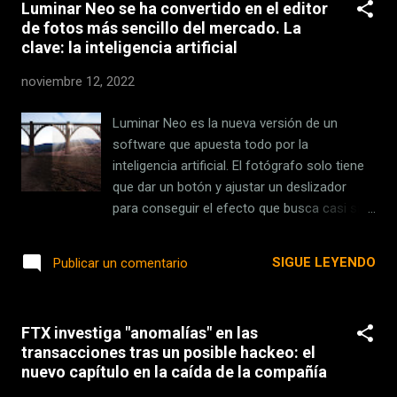
Luminar Neo se ha convertido en el editor
que, aunque pasemos por alto, es la primera
de fotos más sencillo del mercado. La
impresión de un dispositivo. Y las primeras
clave: la inteligencia artificial
impresiones duran , lo que Steve Jobs tenía
muy claro. Las primeras impresiones duran,
noviembre 12, 2022
y Steve Jobs lo sabía Por ello, Steve Jobs, el
hombre que conducía su mercedes sin
Luminar Neo es la nueva versión de un
matrícula y que quiso ser astronauta , creó
software que apuesta todo por la
un equipo para investigar la mejor forma de
inteligencia artificial. El fotógrafo solo tiene
presentar los productos de la compañía. Un
que dar un botón y ajustar un deslizador
equipo del que desconocemos su estado
para conseguir el efecto que busca casi sin
actualmente, pues fácilmente podría haber
esfuerzo. Solo debe que imaginar cómo
sido absorbido dentro del departamento de
quiere la fotografía y Luminar Neo lo hace .
SIGUE LEYENDO
Publicar un comentario
marketing o algo parecido, pero cuyo princ...
¿Cómo funciona? ¿Merece la pena? ¿Es
mejor que cualquier otro programa de la
competencia? La IA está cambiando todo
FTX investiga "anomalías" en las
nuestro mundo a pasos agigantados. Viene
transacciones tras un posible hackeo: el
para hacernos la vida más fácil, pero si no la
nuevo capítulo en la caída de la compañía
entendemos bien, puede suplir cualquier