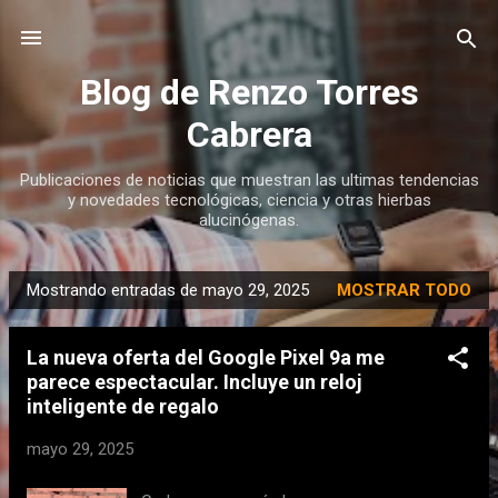
Ir al contenido principal
Blog de Renzo Torres
Cabrera
Publicaciones de noticias que muestran las ultimas tendencias
y novedades tecnológicas, ciencia y otras hierbas
alucinógenas.
Mostrando entradas de mayo 29, 2025
MOSTRAR TODO
E
n
La nueva oferta del Google Pixel 9a me
t
parece espectacular. Incluye un reloj
r
inteligente de regalo
a
d
mayo 29, 2025
a