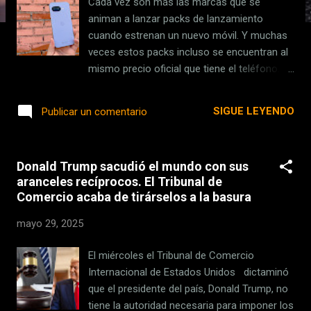
Cada vez son más las marcas que se
s
animan a lanzar packs de lanzamiento
cuando estrenan un nuevo móvil. Y muchas
veces estos packs incluso se encuentran al
mismo precio oficial que tiene el teléfono.
Lo solemos ver mucho en la marca Xiaomi,
pero ahora también lo hemos visto en el
SIGUE LEYENDO
Publicar un comentario
nuevo Google Pixel 9a . Por el precio oficial
del móvil puedes llevarte un Pixel Watch 2 de
regalo, que está valorado en
Donald Trump sacudió el mundo con sus
aproximadamente 199 euros. Además, el
aranceles recíprocos. El Tribunal de
pack está disponible en sus dos
Comercio acaba de tirárselos a la basura
configuraciones: Google Pixel 9a ( 128 GB ) +
Pixel Watch 2 por 549 euros . Google Pixel 9a
mayo 29, 2025
( 256 GB ) + Pixel Watch 2 por 649 euros .
Google Pixel 9a (128 GB) + Pixel Watch 2
El miércoles el Tribunal de Comercio
(pack sólo en Amazon) Hoy en Amazon —
Internacional de Estados Unidos dictaminó
549,00 € MediaMarkt (sin reloj) — 549,00 € El
que el presidente del país, Donald Trump, no
Corte Inglés (sin reloj) — 549,00 €
tiene la autoridad necesaria para imponer los