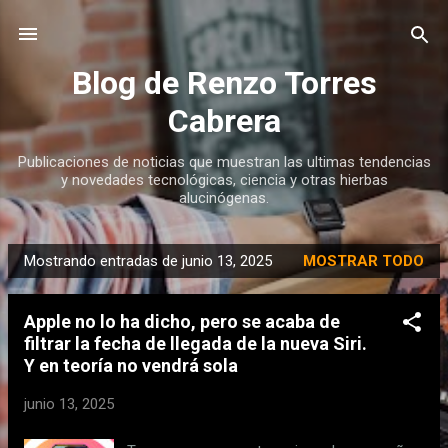
Ir al contenido principal
Blog de Renzo Torres
Cabrera
Publicaciones de noticias que muestran las ultimas tendencias
y novedades tecnológicas, ciencia y otras hierbas
alucinógenas.
Mostrando entradas de junio 13, 2025
MOSTRAR TODO
E
n
Apple no lo ha dicho, pero se acaba de
t
filtrar la fecha de llegada de la nueva Siri.
r
Y en teoría no vendrá sola
a
d
junio 13, 2025
a