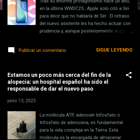
Tras su enorme protagonismo hace un año,
s
en la última WWDC25 , Apple solo citó a Siri
para decir que no hablaría de Siri . El retraso
del nuevo asistente les ha hecho actuar con
prudencia y, aunque posteriormente sí que
han dado alguna explicación , oficialmente
no hay fecha de estreno. Ahora se ha
SIGUE LEYENDO
Publicar un comentario
filtrado su hoja de ruta. Mark Gurman,
filtrador que ya adelantó buena parte de
novedades de iOS 26 y el resto de sistemas,
Estamos un poco más cerca del fin de la
ha dicho ahora en Bloomberg que Apple ya
alopecia: un hospital español ha sido el
maneja una fecha interna para el próximo
responsable de dar el nuevo paso
año lanzar la nueva Siri . Y lo mejor es que
se avecinan otras novedades importantes
junio 13, 2025
en lo relativo a Apple Intelligence . Ahora
todo apunta a iOS 26.4 Cuando Apple
La molécula ATP, adenosín trifosfato o
presentó iOS 18 , estaban convencidos de
trifosfato de adenosina, es fundamental
poder llegar a tiempo para lanzar sus
para la vida compleja en la Tierra. Esta
novedades durante la presente primavera. En
molécula es la encargada de almacenar