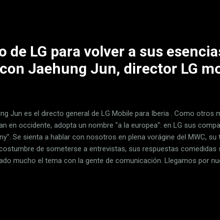
os más recientes y potentes del iPad. Pero Steve se las ha arreglad
es capaz de gestionar ventanas libremente por un escritorio como
 las...
o de LG para volver a sus esencia
con Jaehung Jun, director LG mob
ng Jun es el directo general de LG Mobile para Iberia . Como otro
jan en occidente, adopta un nombre "a la europea": en LG sus com
ny". Se sienta a hablar con nosotros en plena vorágine del MWC, su 
costumbre de someterse a entrevistas, sus respuestas comedidas suj
jado mucho el tema con la gente de comunicación. Llegamos por nue
al del G6 bastante positivo, pero con un punto de baño de realidad: 
 una apuesta mucho más sobre seguro . De este regreso a sus esenc
cos del producto y del mercado actual de telefonía móvil conversamo
nsiste, podemos llamar "Johnny" Aprendiendo del G5 Con el G5 se pro
tas y público. O al menos entre algunos de los que cubrimos el teléfo