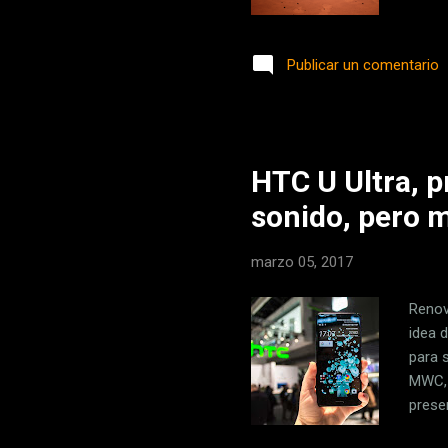
colar
preci
Publicar un comentario
cabri
opcio
de un
HTC U Ultra, p
sonido, pero 
marzo 05, 2017
Renov
idea 
para 
MWC, 
prese
desta