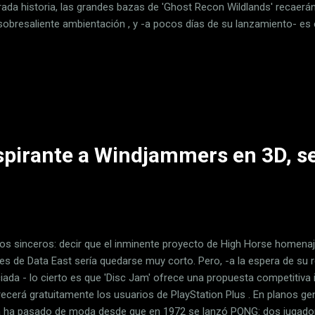
rada historia, las grandes bazas de 'Ghost Recon Wildlands' recaerá
 sobresaliente ambientación , y -a pocos días de su lanzamiento- e
eba los límites de lo segundo. A través de un vídeo en el que se prom
obtenido en PC gracias a la tecnología de Nvidia el estudio de Ubisof
le del variado escenario que tendremos a nuestra disposición en un 
r con una pantalla adecuada, podremos degustar en unas satisfactori
ación volumétrica que sentará de maravilla a las zonas forestales ...
aspirante a Windjammers en 3D, s
s sinceros: decir que el inminente proyecto de High Horse homenaje
ees de Data East sería quedarse muy corto. Pero, -a la espera de su r
iada - lo cierto es que 'Disc Jam' ofrece una propuesta competitiva i
recerá gratuitamente los usuarios de PlayStation Plus . En planos gen
 ha pasado de moda desde que en 1972 se lanzó PONG: dos jugadore