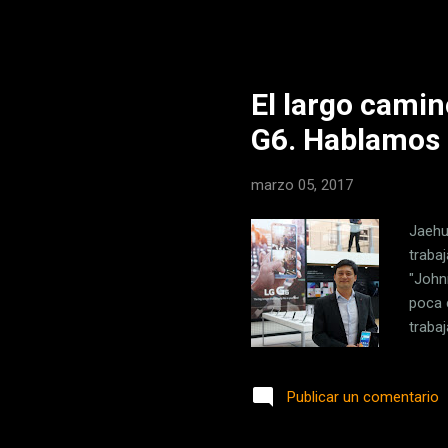
model
sólo 
ordena
El largo camin
G6. Hablamos 
marzo 05, 2017
Jaehu
traba
"John
poca 
traba
inici
hacer
Publicar un comentario
críti
nos i
analis