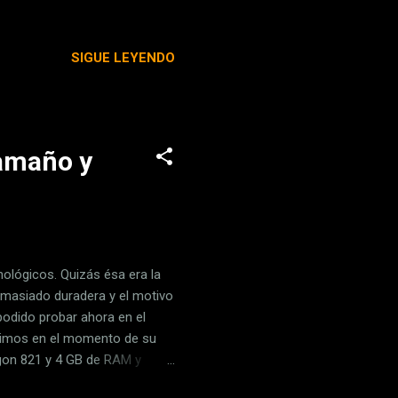
n la que no veremos
in embargo, más allá de las
SIGUE LEYENDO
por parejas , nuevas
feos desbloqueables a través
a persp...
tamaño y
ológicos. Quizás ésa era la
emasiado duradera y el motivo
podido probar ahora en el
vimos en el momento de su
gon 821 y 4 GB de RAM y
 bastante con respecto a la