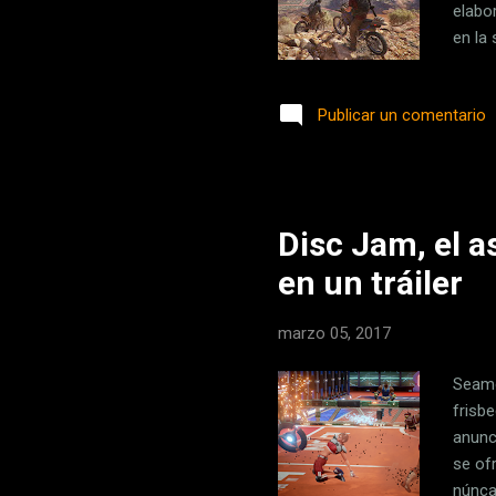
elabo
en la
a pru
juego 
Publicar un comentario
detal
conta
ilumin
Disc Jam, el 
en un tráiler
marzo 05, 2017
Seamo
frisb
anunc
se of
núnca