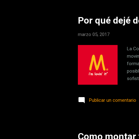
Por qué dejé d
marzo 05, 2017
La Co
movim
forma
posibl
sofis
de las
organi
Publicar un comentario
con l
hecho
se ba
Como montar t