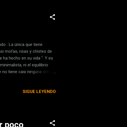
do . La única que tiene
si mofas, risas y chistes de
e ha hecho en su vida ". Y es
nimalista, ni el equilibrio
e no tiene casi ninguna otra
islexia? Por eso,
 Disléxica de Irlanda o Madrid
SIGUE LEYENDO
 Luz Rello lo confirman. De
a (como Lexia Readable ) que
r poco