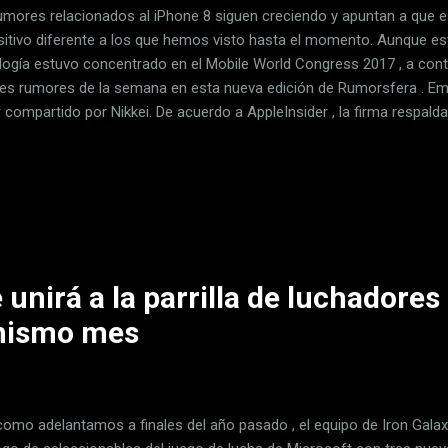
umores relacionados al iPhone 8 siguen creciendo y apuntan a que 
sitivo diferente a los que hemos visto hasta el momento. Aunque e
logía estuvo concentrado en el Mobile World Congress 2017 , a con
es rumores de la semana en esta nueva edición de Rumorsfera . E
compartido por Nikkei. De acuerdo a AppleInsider , la firma respalda 
e 8 tendrá una pantalla OLED de 5,8 pulgadas . Además, Nikkei tamb
eléfonos con pantalla LCD. “El próximo iPhone, que se lanzará este o
uraciones: dos con pantalla de cristal líquido (LCD) y uno con pantal
mó la empresa. En los últimos días, Business Insider también hizo ref
miento del iPhone 8. Según el rumor, la producción de los iPhone 8
unirá a la parrilla de luchadores 
 mismo mes
 como adelantamos a finales del año pasado , el equipo de Iron Gala