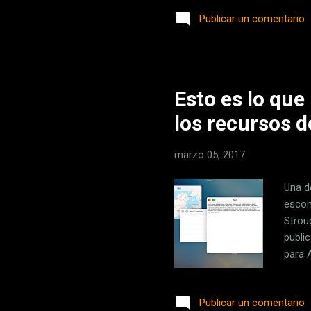
línea
Publicar un comentario
ciert
nomen
conta
Podem
Esto es lo qu
los recursos d
marzo 05, 2017
Una d
escon
Strou
publi
para 
la cu
avanz
Publicar un comentario
Ofici