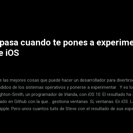
 que había seguido en la extinta gama One y los Desire. Sobre el pape
o modo era un tope de gama de puente hasta conocer el "HTC 11" (s
clatura), y ahora por fin hemos podido comprobar si es así según nue
mos con el máximo detalle posible. Diseño y construcción: la cuestió
os ponernos a es...
e pasa cuando te pones a experim
e iOS
e las mejores cosas que puede hacer un desarrollador para divertirs
didos de los sistemas operativos y ponerse a experimentar . Y es l
ghton-Smith, un programador de Irlanda, con iOS 10. El resultado ha 
cado en Github con la que... gestiona ventanas. Sí, ventanas. En iOS.
Apple. Pero unos cuantos tuits de Steve con el resultado de sus ex
riosidad, porque ahi puede estar escondido el siguiente paso de iOS
ada de varias aplicaciones al mismo tiempo . Donde caben dos caben 
almente iOS 10 es capaz de soportar la ejecución de dos aplicacione