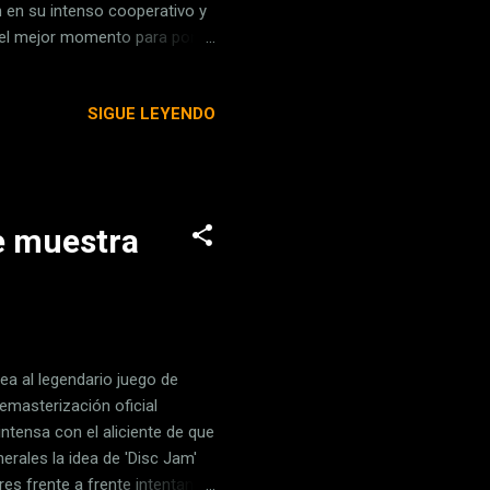
n en su intenso cooperativo y
s el mejor momento para poner
ociona el nivel técnico del
t Paris muestra el nivel de
SIGUE LEYENDO
nuevo vídeo que, en caso de
as 4K y a 60 fps . Desde la
e muestra
a al legendario juego de
emasterización oficial
ntensa con el aliciente de que
erales la idea de 'Disc Jam'
s frente a frente intentando