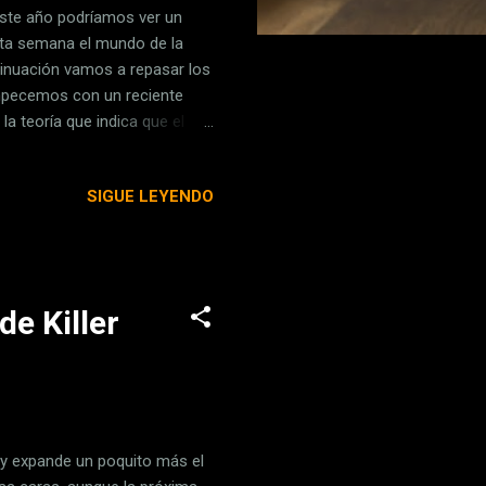
este año podríamos ver un
sta semana el mundo de la
tinuación vamos a repasar los
mpecemos con un reciente
la teoría que indica que el
ién asegura que Apple lanzará
toño, vendrá en tres
SIGUE LEYENDO
la OLED de 5,8 pulgadas" ,
erencia a la fecha de
 no empezará hasta septiembre
de Killer
xy expande un poquito más el