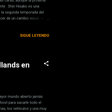
as caras, aunque la próxima
nte . Shin Hisako es una
on la segunda temporada del
ecer de un cambio visual, sino
character after Kilgore and
Keits) 2 de marzo de 2017
SIGUE LEYENDO
or una katana que contiene el
definiendo su sistema de
dlands en
mayor mundo abierto jamás
Ghost para sacarle todo el
rmas, los vehículos y una muy