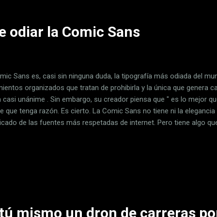
e odiar la Comic Sans
mic Sans es, casi sin ninguna duda, la tipografía más odiada del mun
ientos organizados que tratan de prohibirla y la única que genera ca
 casi unánime . Sin embargo, su creador piensa que " es lo mejor qu
e que tenga razón. Es cierto. La Comic Sans no tiene ni la elegancia mi
ticado de las fuentes más respetadas de internet. Pero tiene algo qu
 letras populares : es legible para personas con dislexia. Espera... ¿D
zaciones como la Asociación Británica de la Dislexia , la Asociación
a Dislexia recomiendan su uso y expertas como Katie Cummingham o
, hay tipografías específicamente diseñadas para facilitar la lectur
san en precisamente en la Comic Sans. La dislexia es un trastorno ...
ú mismo un dron de carreras po