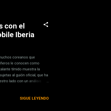
o para crear un gestor que no
 en macOS, sino que además
s con el
ile Iberia
s muchos coreanos que
pañeros le conocen como
talante tímido muestra la
etas al guión oficial, que ha
stro lado con un análisis
LG abandona las aventuras para
ias, de varios puntos
SIGUE LEYENDO
s con Jaehung Jun al que,
dujo una cierta quiebra entre
no, que apla...