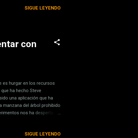
l prometía bastante y en
SIGUE LEYENDO
i es que siguen esa
stro criterio. Te lo
n es brillar, como sea
entar con
e es hurgar en los recursos
o que ha hecho Steve
sido una aplicación que ha
 La manzana del árbol prohibido
perimentos nos ha despertado
 para una gestión más
tres... y cuatro, y cinco
SIGUE LEYENDO
s al mismo tiempo en los