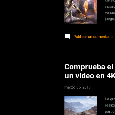
catál
incor
versi
juego
que a
Shin 
Publicar un comentario
Esta 
espír
juego
Comprueba el 
un vídeo en 4K
marzo 05, 2017
La gr
reali
parti