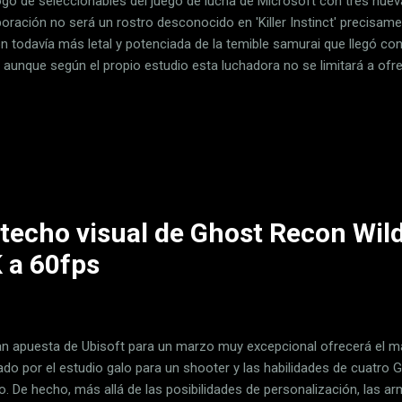
ogo de seleccionables del juego de lucha de Microsoft con tres nuev
poración no será un rostro desconocido en 'Killer Instinct' precisame
ón todavía más letal y potenciada de la temible samurai que llegó c
, aunque según el propio estudio esta luchadora no se limitará a ofr
ñadirá un personaje 100% original en términos jugables . The next KI 
"Chiharu" Hisako will not be a remix. 100% new. — Adam Heart (@The
versión 'potenciada' del espectro de Chiharu cambiará su naginata p
itu de su padre - algo parecido a cierto personaje de DC Comics - re
 enormemente. Se espera que lleguen más detalles sobre s...
techo visual de Ghost Recon Wil
 a 60fps
an apuesta de Ubisoft para un marzo muy excepcional ofrecerá el 
zado por el estudio galo para un shooter y las habilidades de cuatro 
do. De hecho, más allá de las posibilidades de personalización, las a