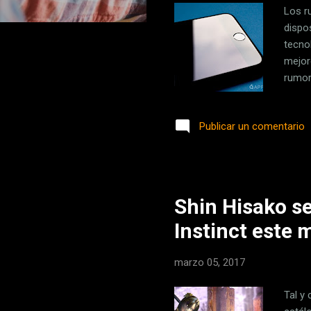
Los r
dispo
tecno
mejor
rumor 
iPhon
dos t
Publicar un comentario
config
infor
lanza
, y e...
Shin Hisako se 
Instinct este
marzo 05, 2017
Tal y