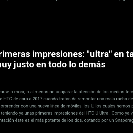
 un disco en el área contraria. Eso sí, una fórmula hipervitaminada e
samente dos palitos y su tráiler de lanzamiento lo deja muy claro . S
olas imposibles encontraremos interesantes novedades como juego 
nes de lanzamientos y opciones de personalización, además de tro
a maquina de premios al estilo 'Overwatch' . El juego además cambia l
rimeras impresiones: "ultra" en 
muy justo en todo lo demás
arse o morir, o al menos no acaparar la atención de los medios tecn
de HTC de cara a 2017 cuando tratan de remontar una mala racha d
sorprender con una nueva línea de móviles, los U, los cuales hemos 
teniendo ya unas primeras impresiones del HTC U Ultra . Como ya 
ntación éste es el más potente de los dos, optando por un Snapdra
cando el diseño sobre todo en cuanto a acabado y colores, variando