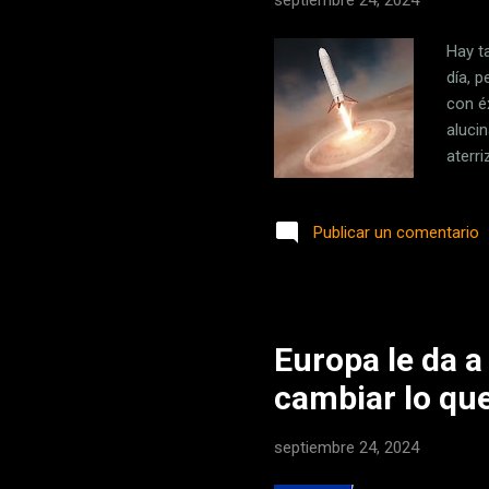
septiembre 24, 2024
Hay t
día, 
con éx
aluci
aterri
cohet
Todo 
Publicar un comentario
gobie
primer
despeg
Europa le da a
cambiar lo que
septiembre 24, 2024