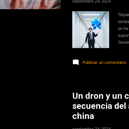
septiembre 24, 2024
'Sepa
serie
se ha
supon
'Seve
que p
tempo
Publicar un comentario
podrá
Qué p
'Separ
Un dron y un c
secuencia del
china