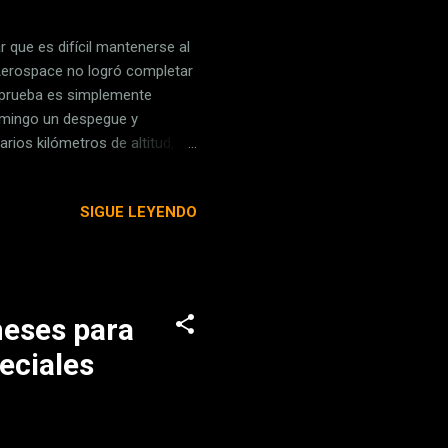
 que es difícil mantenerse al
 Aerospace no logró completar
la prueba es simplemente
domingo un despegue y
rios kilómetros de altitud, el
e provocó una explosión.
vertencia de Elon Musk al
SIGUE LEYENDO
pia Starship En detalle. Una
órbita baja terrestre,
 las 5:40 UTC d...
meses para
eciales