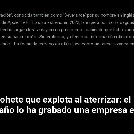
ración', conocida también como 'Severance' por su nombre en inglés
s de Apple TV+ . Tras su estreno en 2022, la espera por ver la segu
 hecho larga a los fans y no es para menos sabiendo que hubo vari
en su cancelación . Sin embargo, ya tenemos información oficial s
rance' . La fecha de estreno es oficial, así como un primer avance en
articiparán en los nuevos episodios de la serie. Índice de Contenidos
rada 2 de 'Separación' Cuántos capítulos tendrá la segunda tempor
 ver la nueva temporada de 'Separación' Trailer en vídeo de la segu
ersonajes habrá en la segunda temporada de 'Separación' Quién diri
ación' ...
ohete que explota al aterrizar: el
 año lo ha grabado una empresa e