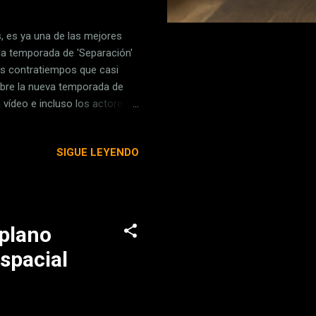
, es ya una de las mejores
nda temporada de 'Separación'
os contratiempos que casi
obre la nueva temporada de
 vídeo e incluso los actores
 (8) Fecha de estreno de la
ada de 'Separación' Dónde se
SIGUE LEYENDO
nda temporada de 'Separación'
ge la temporada 2 de
 plano
spacial