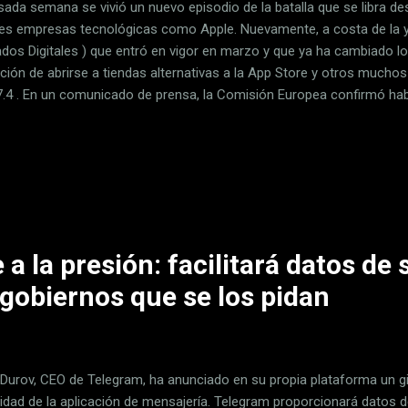
sada semana se vivió un nuevo episodio de la batalla que se libra de
es empresas tecnológicas como Apple. Nuevamente, a costa de la 
dos Digitales ) que entró en vigor en marzo y que ya ha cambiado l
ación de abrirse a tiendas alternativas a la App Store y otros mucho
7.4 . En un comunicado de prensa, la Comisión Europea confirmó hab
tar cumpliendo algunas partes de la normativa que se consideran ese
mas operativos a terceros , aunque de una forma un tanto abstracta
roperabilidad" de iOS y iPadOS con terceros Pese a todos los cambios
 la Comisión Europea han advertido ya en alguna ocasión de que no e
l lanzamiento de iOS 17.4, advirtiendo de que los cambios no eran sufic
a la presión: facilitará datos de 
 gobiernos que se los pidan
 Durov, CEO de Telegram, ha anunciado en su propia plataforma un giro
cidad de la aplicación de mensajería. Telegram proporcionará datos 