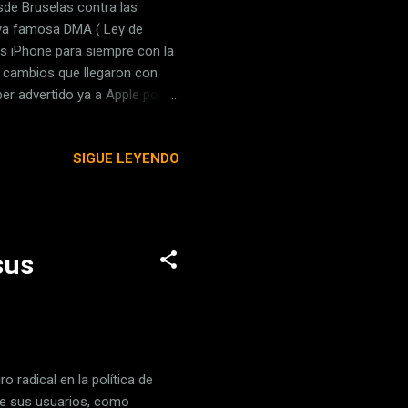
sde Bruselas contra las
ya famosa DMA ( Ley de
os iPhone para siempre con la
s cambios que llegaron con
er advertido ya a Apple por
nciales. Hablan de abrir sus
. Europa pide
SIGUE LEYENDO
 que ya ha realizado Apple,
s suficiente. Lo hicieron ya
ientes y que iniciarí...
sus
 radical en la política de
de sus usuarios, como