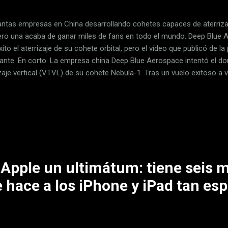
antas empresas en China desarrollando cohetes capaces de aterrizar
pero una acaba de ganar miles de fans en todo el mundo. Deep Blue
ito el aterrizaje de su cohete orbital, pero el vídeo que publicó de 
nante. En corto. La empresa china Deep Blue Aerospace intentó el 
zaje vertical (VTVL) de su cohete Nebula-1. Tras un vuelo exitoso a va
e falló en el último momento antes de posarse sobre el suelo, lo qu
quedó épicamente registrado con imágenes de dron. En Xataka La ad
rno de EEUU es cierta: China está cada vez más cerca de tener su pro
a etapa del cohete Nebula-1 , diseñado para lanzar una tonelada a la 
ó del puerto espacial de Ejin —en el desierto de Mongolia Interior— a
 Apple un ultimátum: tiene seis 
 hace a los iPhone y iPad tan esp