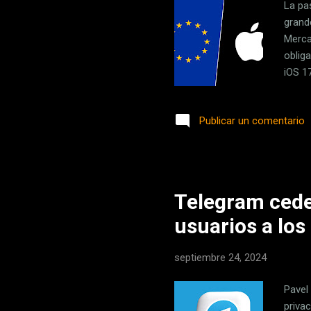
La pa
grand
Merca
oblig
iOS 1
no es
siste
Publicar un comentario
"inte
desde
tras e
Telegram cede 
usuarios a los
septiembre 24, 2024
Pavel
priva