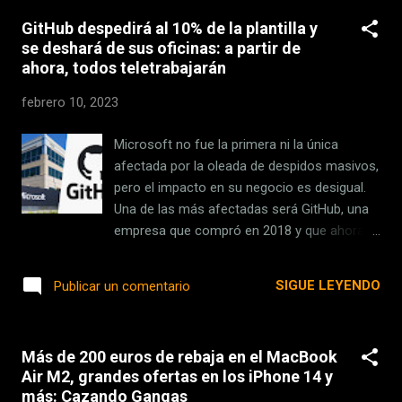
ent...
podremos decir adiós a esos audios, pues
GitHub despedirá al 10% de la plantilla y
Facebook trabaja en una funcionalidad de
se deshará de sus oficinas: a partir de
transcripción que los convertirá en texto . Un
ahora, todos teletrabajarán
cambio muy sustancial que nos permitirá
enterarnos del contenido de un mensaje sin
febrero 10, 2023
tener que escucharlo pacientemente de
principio a fin. El fin de los mensajes de voz
Microsoft no fue la primera ni la única
está cerca La novedad, tal como recogen en
afectada por la oleada de despidos masivos,
WABetaInfo , está actualmente en beta. Es
pero el impacto en su negocio es desigual.
la última beta de la aplicación, disponible a
Una de las más afectadas será GitHub, una
través de TestFlight, la que trae esta
empresa que compró en 2018 y que ahora
novedad. La versión 23.3.0.73, que en los
adoptará cambios importantes. Despidos
ajustes de WhatsApp aparece como
masivos . Como indican en Fortune , la
SIGUE LEYENDO
Publicar un comentario
2.23.2.73 y en TestFlight su build es la 23.3.0
empresa ha decidido despedir al 10% de su
(444837289). Una novedad que, además,
plantilla, que hasta ahora era de unos 3.000
actualmen...
empleados. Es una cifra elevada y el
Más de 200 euros de rebaja en el MacBook
porcentaje está por encima del que afectará
Air M2, grandes ofertas en los iPhone 14 y
al resto de Microsoft de media, que será de
más: Cazando Gangas