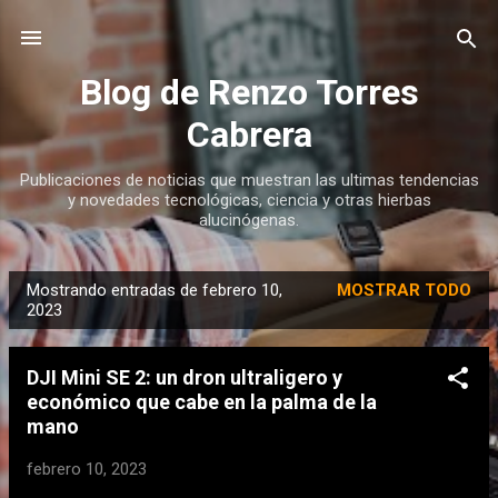
Ir al contenido principal
Blog de Renzo Torres
Cabrera
Publicaciones de noticias que muestran las ultimas tendencias
y novedades tecnológicas, ciencia y otras hierbas
alucinógenas.
Mostrando entradas de febrero 10,
MOSTRAR TODO
E
2023
n
t
DJI Mini SE 2: un dron ultraligero y
r
económico que cabe en la palma de la
a
mano
d
febrero 10, 2023
a