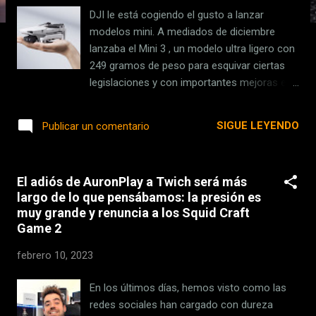
s
DJI le está cogiendo el gusto a lanzar
modelos mini. A mediados de diciembre
lanzaba el Mini 3 , un modelo ultra ligero con
249 gramos de peso para esquivar ciertas
legislaciones y con importantes mejoras en
la grabación de vídeo . La compañía anuncia
ahora el Mini 2 SE, un dispositivo bastante
SIGUE LEYENDO
Publicar un comentario
pequeño (cabe en la palma de la mano), y
con los mismos 249 gramos de los modelos
más ligeros. Pequeño, pero capaz Este dron
El adiós de AuronPlay a Twich será más
cuenta con un sensor CMOS de 1/2,3
largo de lo que pensábamos: la presión es
pulgadas , capaz de grabar en resolución
muy grande y renuncia a los Squid Craft
2,7K y de tomar imágenes de 12
Game 2
megapíxeles. Al pesar menos de 249
gramos, la legislación actual es bastante
febrero 10, 2023
más permisiva con él y, aunque será
necesario ser operador de dron para volarlo,
En los últimos días, hemos visto como las
cuentan con menos restricciones. La
redes sociales han cargado con dureza