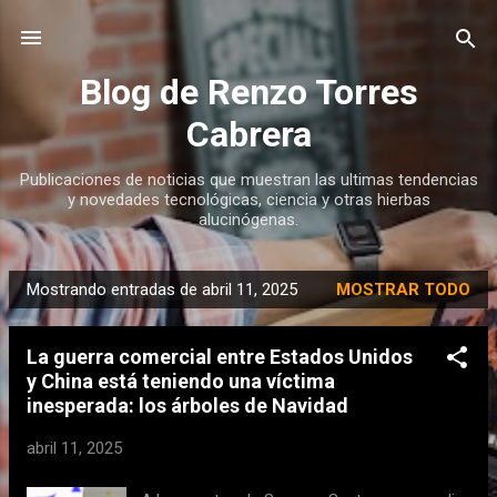
Ir al contenido principal
Blog de Renzo Torres
Cabrera
Publicaciones de noticias que muestran las ultimas tendencias
y novedades tecnológicas, ciencia y otras hierbas
alucinógenas.
Mostrando entradas de abril 11, 2025
MOSTRAR TODO
E
n
La guerra comercial entre Estados Unidos
t
y China está teniendo una víctima
r
inesperada: los árboles de Navidad
a
d
abril 11, 2025
a