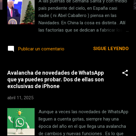
A las puertas de Semana Santa y con medio
s
país pendiente del cielo, en España casi
nadie ( ni Abel Caballero ) piensa en las
Navidades. En China la cosa es distinta . Allí
las factorías que se dedican a fabricar los
adornos y árboles que decoran cada
diciembre los hogares de EEUU deberían
SIGUE LEYENDO
Publicar un comentario
estar recibiendo ya unos pedidos que no
acaban de llegar. Y en la industria hay pocas
dudas de cuál es el motivo: la guerra
Avalancha de novedades de WhatsApp
comercial que ha elevado hasta el 145% (si
que ya puedes probar. Dos de ellas son
se tiene en cuenta el 20% aplicado por la
exclusivas de iPhone
exportación de precursores del fentanilo) las
tasas a las importaciones chinas. Lo que
abril 11, 2025
está menos claro es… ¿Qué ocurrirá en
Navidad? ¿Dónde están los pedidos? Esa es
Aunque a veces las novedades de WhatsApp
la pregunta que se están haciendo las
lleguen a cuenta gotas, siempre hay una
empresas chinas que se dedican a fabricar
época del año en el que llega una avalancha
adornos y árboles de Navidad. Sí, estamos
de cambios y nuevas funciones . Es lo que