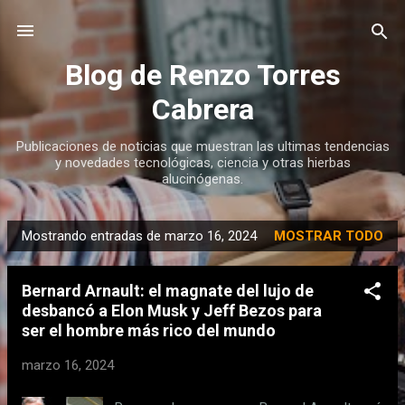
Ir al contenido principal
Blog de Renzo Torres
Cabrera
Publicaciones de noticias que muestran las ultimas tendencias
y novedades tecnológicas, ciencia y otras hierbas
alucinógenas.
Mostrando entradas de marzo 16, 2024
MOSTRAR TODO
E
n
Bernard Arnault: el magnate del lujo de
t
desbancó a Elon Musk y Jeff Bezos para
r
ser el hombre más rico del mundo
a
d
marzo 16, 2024
a