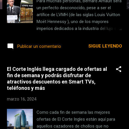
Para muchas personas, Bernard Arnault será
s
un perfecto desconocido, pese a ser el
artífice de LVMH (de las siglas Louis Vuitton
Moët Hennessy ), uno de los mayores
imperios dedicados a la industria del lujo en
toda su extensión y, en la actualidad, es el
hombre más rico del mundo según Forbes .
SIGUE LEYENDO
Publicar un comentario
El millonario francés consiguió desbancar a
Jeff Bezos como la mayor fortuna del
mundo en 2022 , aunque solo unos meses
El Corte Inglés llega cargado de ofertas al
más tarde perdió su liderazgo ante un
fin de semana y podrás disfrutar de
pujante Elon Musk que se mantuvo en su
atractivos descuentos en Smart TVs,
lugar de hombre más rico del mundo durante
teléfonos y más
buena parte de 2023 . En 2024, un giro
inesperado de los acontecimientos ha
marzo 16, 2024
devuelto de nuevo a magnate de la moda de
lujo a lo más alto de la lista de millonarios
Como cada fin de semana las mejores
con una fortuna estimada de 239.000
ofertas de El Corte Ingles están aquí para
millones de dólares. Persona culta y de
aquellos cazadores de chollos que no