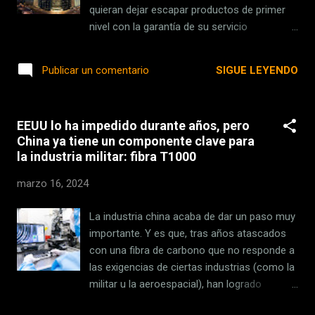
gustos discretos disfruta tocando el piano
quieran dejar escapar productos de primer
de cola que tiene en su despacho en las
nivel con la garantía de su servicio
oficinas de París y comparte partidos de
postventa. Una variada recopilación de cinco
tenis con Roger Federer cuando sus
ofertas para todo tipo de usuarios. JBL
SIGUE LEYENDO
Publicar un comentario
agendas lo permiten. Bajo el paraguas de
PartyBox On-The-Go Con el descuento de El
LVMH encontramos h...
Corte Inglés de 130 euros en este modelo
de JBL , pasan de su precio anterior de
EEUU lo ha impedido durante años, pero
329,99 euros a los actuales 199 euros . Con
China ya tiene un componente clave para
un peso de 7,5 Kg , este altavoz demuestra
la industria militar: fibra T1000
su poderío con 100 W de potencia, cuenta
con varios modos de iluminación LED y se
marzo 16, 2024
conecta a través de Bluetooth. Su grado
IPX4 le hace resistente a las salpicaduras de
La industria china acaba de dar un paso muy
agua . Dispone de una batería que nos
importante. Y es que, tras años atascados
permite hasta 6 horas de reproducción y que
con una fibra de carbono que no responde a
necesita 3 horas y media para cargarse
las exigencias de ciertas industrias (como la
completamente. JBL PartyBox On-The-Go
militar u la aeroespacial), han logrado
Essential, Altavoz portátil para Fiestas, con
desarrollar la tecnología necesaria para
Luces y micrófono inalámbrico, 6h de