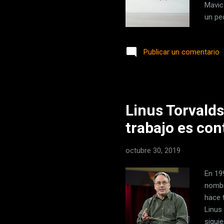
Mavic
un pe
Mavic
202 x
Publicar un comentario
en as
(modo
m/s (
Linus Torvalds
trabajo es con
octubre 30, 2019
En 199
nombr
hace 
Linus
siquie