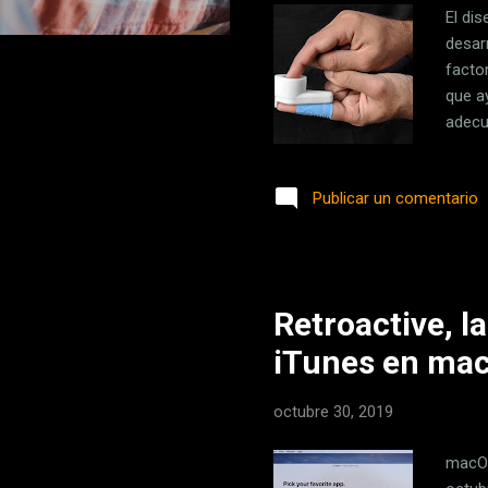
El di
desar
facto
que a
adecu
fabri
VIH e
Publicar un comentario
que p
inmed
zonas 
Retroactive, l
iTunes en mac
octubre 30, 2019
macOS