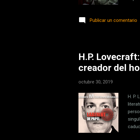
monto
charl
Publicar un comentario
esa c
dejad
escrib
H.P. Lovecraft
creador del ho
octubre 30, 2019
H. P.
liter
perso
singu
caduc
muy v