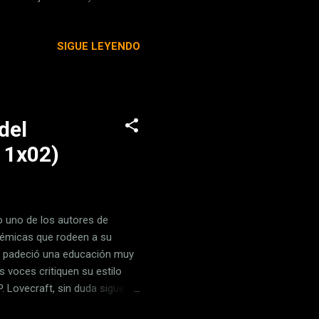
fesión la realizó durante una
 días en Lyon (Francia). En
SIGUE LEYENDO
, Torvalds destacó que ha
 mayor parte del código que
del
 1x02)
o uno de los autores de
olémicas que rodeen a su
ue padeció una educación muy
 voces critiquen su estilo
. Lovecraft, sin duda sigue
ercido sus creaciones, los