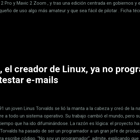
 2 Pro y Mavic 2 Zoom , y tras una edición centrada en gobiernos 
queño de uso algo más amateur y que sea fácil de pilotar . Ficha técn
 Mini Peso de despegue 249 gramos Dimensiones Plegado: 140 x 82
 55 mm Desplegado (con hélices):245 × 290 × 55 mm Distancia diag
censo 4 m/s (modo S) 2 m/s (modo P) 1.5 m/s (modo C) Velocidad
 S) 1,8 m/s (modo P) 1 m/s (modo C) Velocidad máxima (cerca del ni
modo S) 8 m/s (modo P) 4 m/s (modo C) Altura máx. de servicio sobr
, el creador de Linux, ya no prog
testar e-mails
1 un joven Linus Torvalds se lió la manta a la cabeza y creó de la na
e a todo un sistema operativo. Su trabajo cambió el mundo, pero 
tiempo que ha ido difuminándose. La razón es lógica: el proyecto ha
 Torvalds ha pasado de ser un programador a un gran jefe de product
ra escribe código. "No soy un programador", admite, explicando que s