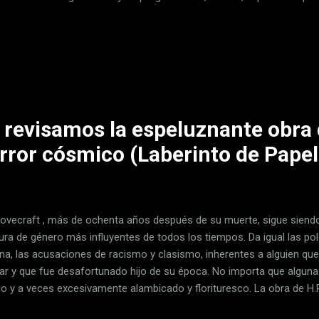
nes de emails". De desarrollador a gestor de desarrolladores La con
a pública durante el Open Source Summit Europe que se celebró estos
onversación con Dirk Hohndel, Chief Open Source Officer de VMWare
o de ser un programador como tal . "Ya no sé nada de programar. La
o está en mis correos electrónicos. Así que alguien me envía un ...
: revisamos la espeluznante obra 
rror cósmico (Laberinto de Papel
 Lovecraft , más de ochenta años después de su muerte, sigue siend
atura de género más influyentes de todos los tiempos. Da igual las p
na, las acusaciones de racismo y clasismo, inherentes a alguien q
lar y que fue desafortunado hijo de su época. No importa que algunas
o y a veces excesivamente alambicado y florituresco. La obra de H.P
iva. El motivo es, posiblemente, la demoledora influencia que han ej