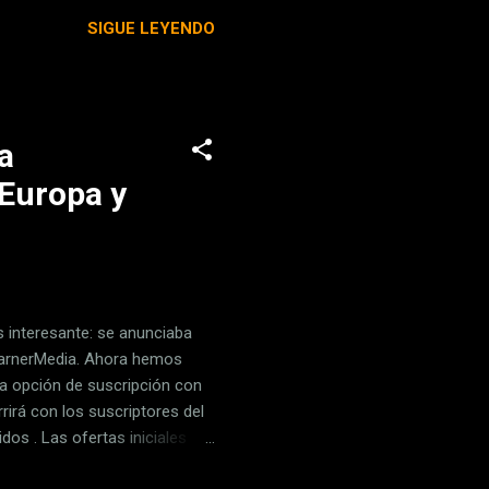
es justo que su fama haya
SIGUE LEYENDO
ie de podcasts semanales
olaboración de la editorial
elevantes de la histor...
a
 Europa y
s interesante: se anunciaba
WarnerMedia. Ahora hemos
a opción de suscripción con
rirá con los suscriptores del
s . Las ofertas iniciales
os de televisión de la