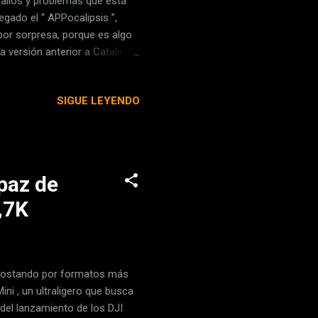
fallos y problemas que está
gado el “ APPocalipsis ”,
 por sorpresa, porque es algo
 versión anterior a Catalina,
iones de macOS si no se
 ha afectado a aplicaciones de
SIGUE LEYENDO
les con macOS Catalina ,
 diferentes ). No obstante, es
 macOS Catalina co...
paz de
,7K
 apostando por formatos más
ni , un ultraligero que busca
del lanzamiento de los DJI