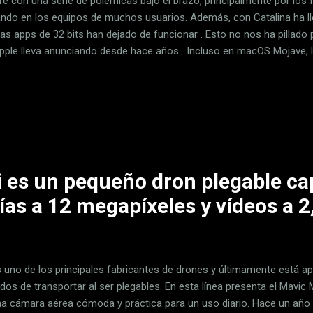
re con una serie de polémicas bajo el brazo, principalmente por los 
ndo en los equipos de muchos usuarios. Además, con Catalina ha lle
las apps de 32 bits han dejado de funcionar . Esto no nos ha pillado
pple lleva anunciando desde hace años . Incluso en macOS Mojave, la
cían avisos de que X programa dejaría de funcionar en futuras vers
lizaba, es decir, adaptaba todo su código a los 64 bits. Esto no solo
ros, ya que algunos programas de Apple han dejado de ser compatib
iPhoto, Aperture o iTunes (esta última desintegrándose en tres apps
le devolverles la vida con Retroactive. Reviviendo apps de 32 bits en
i es un pequeño dron plegable ca
ías a 12 megapíxeles y vídeos a 2
s uno de los principales fabricantes de drones y últimamente está
s de transportar al ser plegables. En esta línea presenta el Mavic Mi
na cámara aérea cómoda y práctica para un uso diario. Hace un año 