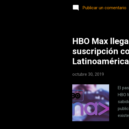
popul
Publicar un comentario
llega
'Laber
espec
HBO Max llega
suscripción co
Latinoamérica
octubre 30, 2019
El pa
HBO M
sabid
publi
exist
variar