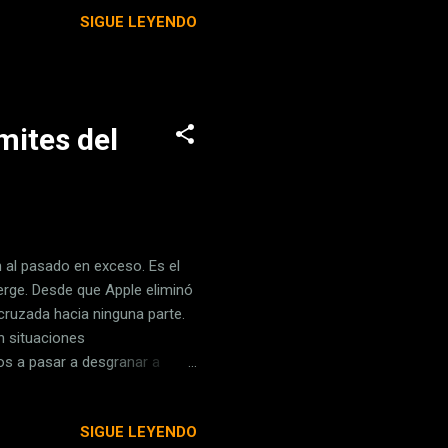
ractiva como para llegar a
SIGUE LEYENDO
 Estados Unidos con 1.800
 de WarnerMedia, formado tras
dólares. Como ya comentamos,
ímites del
 al pasado en exceso. Es el
erge. Desde que Apple eliminó
ruzada hacia ninguna parte.
n situaciones
os a pasar a desgranar a
 for another headphone
15XUD7OIq — nilay patel
SIGUE LEYENDO
 "literalmente no hay manera