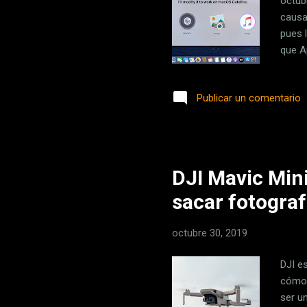
octub
causa
pues 
que A
apare
actua
Publicar un comentario
terce
como 
posib
DJI Mavic Min
sacar fotograf
octubre 30, 2019
DJI e
cómodo
ser u