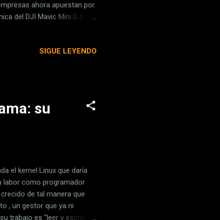
y empresas ahora apuestan por
ica del DJI Mavic Mini DJI
 x 57 mm Desplegado: 160 x
onal 313 mm Velocidad máx.
SIGUE LEYENDO
 máx. en descenso 3 m/s
vel del mar, sin viento) 13
...
rama: su
da el kernel Linux que daría
su labor como programador
 crecido de tal manera que
o , un gestor que ya ni
u trabajo es "leer y escribir