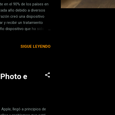
te en el 90% de los países en
 cada año debido a diversos
razón creó una dispositivo
r y recibir un tratamiento
ño dispositivo que ha sido
 hacer un autodiagnóstico de
ma 'CATCH' y Ramzan afirma
SIGUE LEYENDO
an si tienen VIH de forma
as infectadas suelen vivir en
em...
iPhoto e
Apple, llegó a principios de