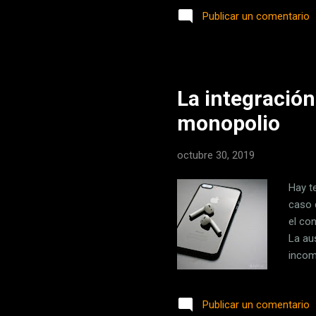
opera
Publicar un comentario
los 5
pelíc
la co
el...
La integración 
monopolio
octubre 30, 2019
Hay t
caso 
el co
La au
incom
contin
compa
Publicar un comentario
(@rec