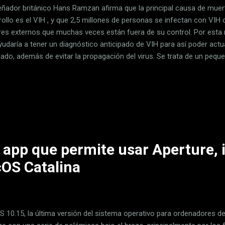
señador británico Hans Ramzan afirma que la principal causa de muer
rollo es el VIH , y que 2,5 millones de personas se infectan con VIH
res externos que muchas veces están fuera de su control. Por esta 
yudaría a tener un diagnóstico anticipado de VIH para así poder actua
ado, además de evitar la propagación del virus. Se trata de un peque
cado usando plástico reciclado, el cual cuenta con lo necesario para
n sólo unos minutos , según Ramzan. 'CATCH' El dispositivo se lla
uede ser una solución viable y económica para que las personas sep
iata sin tener que trasladarse a un hospital, y es que muchas person
remotas por lo que se dificulta tener poder tener un diagnóstico a ti
a app que permite usar Aperture, 
OS Catalina
 10.15, la última versión del sistema operativo para ordenadores de 