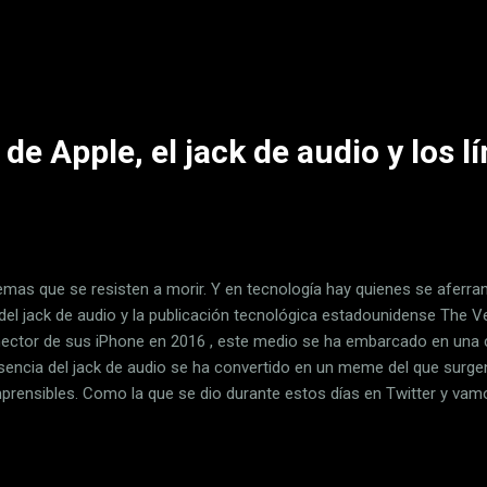
dora AT&T, esperando que con todo la oferta sea suficientemente at
0 millones de suscriptores en EE.UU. (de los 34 actuales). En 2020 a
ulas y 31 series en su lanzamiento HBO Max nació tras la formación
mpra de Time Warner por AT&T de un valor de 85.000 millones de 
de Apple, el jack de audio y los l
emas que se resisten a morir. Y en tecnología hay quienes se aferran
del jack de audio y la publicación tecnológica estadounidense The V
nector de sus iPhone en 2016 , este medio se ha embarcado en una c
sencia del jack de audio se ha convertido en un meme del que surge
prensibles. Como la que se dio durante estos días en Twitter y vam
uación. El jack de audio y los AirPods Pro There is literally no way
ny to compete with the advantages Apple gives itself https://t.co/v
kless) October 28, 2019 En el tweet superior, Nilay Patel afirma que