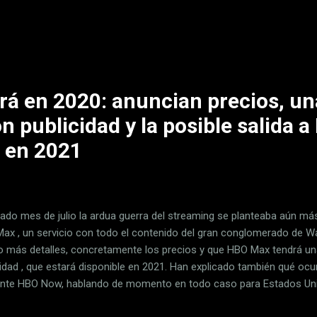
armente conocidos como Mitos de Cthulhu, en la cultura pop. De si 
do por esa vía es de lo que habla la segunda entrega de nuestra ser
into de papel' ( Ivoox , Spotify , iTunes ). En cada entrega, y con la c
ializada Minotauro , revisamos la obra de los autores y autoras más r
rá en 2020: anuncian precios, un
n publicidad y la posible salida a
 en 2021
sado mes de julio la ardua guerra del streaming se planteaba aún má
ax , un servicio con todo el contenido del gran conglomerado de 
o más detalles, concretamente los precios y que HBO Max tendrá un
cidad , que estará disponible en 2021. Han explicado también qué ocur
ente HBO Now, hablando de momento en todo caso para Estados Unido
án también en función de si los ya clientes lo son a su vez de servici