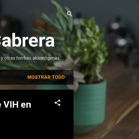
Cabrera
 y otras hierbas alucinógenas.
MOSTRAR TODO
e VIH en