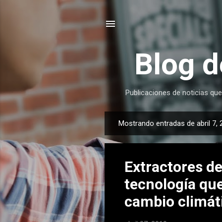
Blog d
Publicaciones de noticias que
Mostrando entradas de abril 7,
E
n
t
Extractores de
r
a
tecnología que
d
cambio climát
a
s