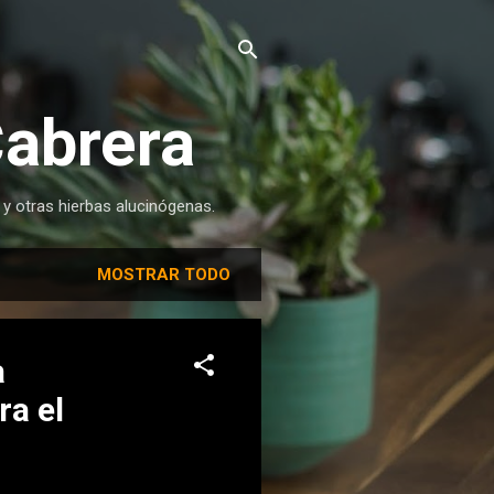
Cabrera
 y otras hierbas alucinógenas.
MOSTRAR TODO
a
ra el