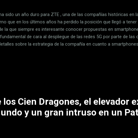
ha sido un año duro para ZTE , una de las compañías históricas en l
no que en los últimos años ha perdido la posición que llegó a tener
de la que siempre es interesante conocer propuestas en smartphone
 fundamental de cara al despliegue de las redes 5G por parte de las
etalles sobre la estrategia de la compañía en cuanto a smartphones,
doble pantalla, puntos de vista sobre la competencia, o situación ac
rno de los Estados Unidos hablamos con Jeff Yee , vicepresidente 
ló numerosos detalles sobre lo que podemos esperar de aquí a unos
es plegables plantean dudas de durabilidad, pero también sobre fund
nte y futuro de ZTE en smartphones El comienzo de 2019 ha conocid
 los Cien Dragones, el elevador e
mundo y un gran intruso en un Pa