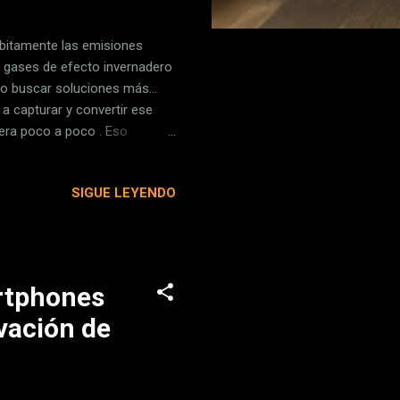
bitamente las emisiones
s gases de efecto invernadero
 o buscar soluciones más...
a capturar y convertir ese
era poco a poco . Eso
olo. Esta tecnología podría
redujéramos la emisión,
SIGUE LEYENDO
Global de 1,5ºC ", lanzado
 el impacto no vale solo con
ósfera un billón de t...
artphones
ovación de