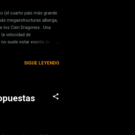
rio (el cuarto país más grande
más megaestructuras alberga,
e los Cien Dragones . Una
 la velocidad de
 no suele estar exenta de
llega a medir unos metros más
aleesi le gusta esto El
SIGUE LEYENDO
nstruido en cristal y acero en
cional de Zhangjiajie , en la
pone del p...
ropuestas