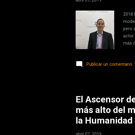
abril 07, 2019
2018 
moder
pero 
actor
más d
M de 
Gobie
Publicar un comentario
desve
móvil
Prese
El Ascensor de
más alto del 
la Humanidad
abril 07, 2019