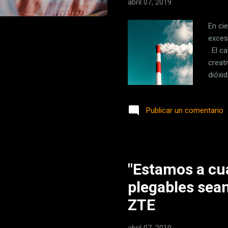
abril 07, 2019
En ci
exces
. El 
creat
dióxi
signi
ser u
Publicar un comentario
estam
por e
detene
"Estamos a cu
plegables sean
ZTE