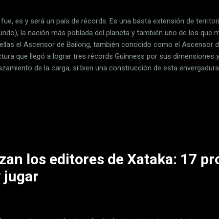
 fue, es y será un país de récords. Es una basta extensión de territo
undo), la nación más poblada del planeta y también uno de los que 
 ellas el Ascensor de Bailong, también conocido como el Ascensor d
ctura que llegó a lograr tres récords Guinness por sus dimensiones y
azamiento de la carga, si bien una construcción de esta envergadura
siones y ésta no escapó a la norma. Está situado en Zhangijiajie y 
 Torre Eiffel de París , aunque con unas vistas muy distintas. A la Kh
sor Bailong (百 龙) (que significa "Cien dragones") es un elevador co
era de un gran acantilado en el área Wulingyuan del Parque forestal na
ncia china de Hunan. Parque que además de este elevador también dis
izan los editores de Xataka: 17 p
y jugar