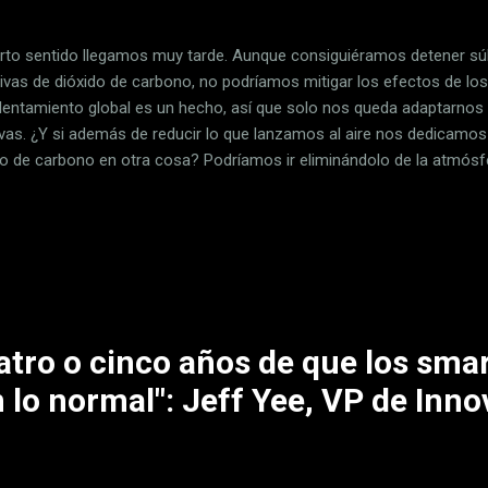
erto sentido llegamos muy tarde. Aunque consiguiéramos detener sú
ivas de dióxido de carbono, no podríamos mitigar los efectos de lo
calentamiento global es un hecho, así que solo nos queda adaptarnos
ivas. ¿Y si además de reducir lo que lanzamos al aire nos dedicamos 
do de carbono en otra cosa? Podríamos ir eliminándolo de la atmósf
fica mitigar parte de su impacto, ¿no? Pues ya hay quien está haciénd
na de las más importantes en los años que están por venir. Aunque 
os condenados Según el " Informe Especial sobre el Calentamiento 
l panel de expertos sobre el cambio climático (el IPCC), para reducir
r y controlar las emisiones actuales. Sería necesario retirar de la atm
atro o cinco años de que los sm
 lo normal": Jeff Yee, VP de Inn