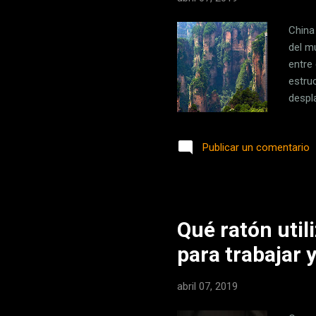
China
del m
entre
estru
despl
discu
que la
Publicar un comentario
Ascen
la lad
provi
Qué ratón util
para trabajar 
abril 07, 2019