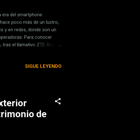
a era del smartphone
 hace poco más de un lustro,
s y en redes, donde son un
 operadoras. Para conocer
 tras el llamativo ZTE Axon
tual tras los problemas con el
de Innovación de ZTE, que nos
SIGUE LEYENDO
 años . En Xataka Móvil Los
as y cristales templados
o ya grandes propuest...
xterior
trimonio de