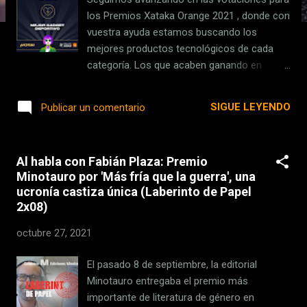
s
los Premios Xataka Orange 2021 , donde con
vuestra ayuda estamos buscando los
mejores productos tecnológicos de cada
categoría. Los que acaben ganando en
vuestras votaciones, serán los que se lleven
los galardones que entregaremos durante la
SIGUE LEYENDO
Publicar un comentario
gala de los Premios, que tendrá lugar el
próximo 18 de noviembre en el Cine Capitol,
en pleno centro de Madrid. Más abajo en el
Al habla con Fabián Plaza: Premio
artículo vas a tener todos los detalles sobre
Minotauro por 'Más fría que la guerra', una
el funcionamiento del sistema de
ucronía castiza única (Laberinto de Papel
votaciones. Pero ahora vamos a seguir
2x08)
votando, y ahora toca el turno de elegir el
mejor gadget deportivo de este último año.
octubre 27, 2021
A continuación, aquí abajo tienes la lista con
los participantes de esta categoría: Coros
El pasado 8 de septiembre, la editorial
Vertix 2 JBL Reflect Flow Pro (auriculares)
Minotauro entregaba el premio más
Garmin Forerunner 55 Garmin Forerunner
importante de literatura de género en