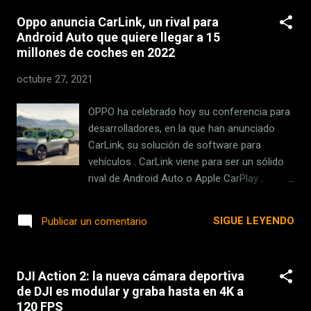
posible son un parq...
compatibilidad con iOS y Android y hasta 24
Oppo anuncia CarLink, un rival para
horas de autonomía si usamos la funda.
Android Auto que quiere llegar a 15
Veamos qué esconden estos auriculares
millones de coches en 2022
repasando sus especificaciones técnicas y
características principales. En Xataka Para
octubre 27, 2021
mí el mejor auricular Bluetooth y el que
mejor relación calidad precio tiene es... Ficha
OPPO ha celebrado hoy su conferencia para
técnica de los HTC Earbuds Plus HTC True
desarrolladores, en la que han anunciado
Wireless Earbuds Plus Funciones
CarLink, su solución de software para
Cancelación activa de ruido Controles
vehículos . CarLink viene para ser un sólido
táctiles Resistencia al agua IPX5
rival de Android Auto o Apple CarPlay ,
Conectividad Bluetooth 5.0 Compatibilidad
integrado tanto en el propio vehículo como
iOS / Android Autonomía Auriculares: hasta
en una aplicación para controlar ciertas
SIGUE LEYENDO
Publicar un comentario
6 horas Funda: hasta 18 horas ...
funciones del mismo. Esta es la apuesta de
OPPO para el vehículo inteligente OPPO no
ha dado demasiados detalles técnicos sobre
DJI Action 2: la nueva cámara deportiva
CarLink, pero sí ha anunciado la solución y
de DJI es modular y graba hasta en 4K a
explicado su propósito. CarLink es una
120 FPS