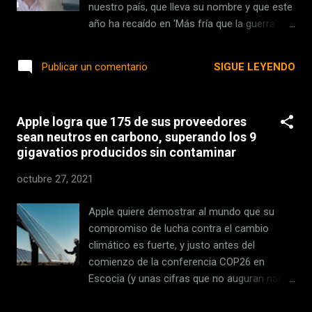
945 LTE Polar Grit X Pro Polar Vantage M2
nuestro país, que lleva su nombre y que este
Sigma Rox 11.1 EVO Suunto 9 Peak Volava
año ha recaído en 'Más fría que la guerra',
Smart Pulse Vota por el mejor gadget
una singular ucronía rebosante de humor,
deportivo Nota: Si estás navegando desde
sátira y hasta gotas de terror . Su autor,
SIGUE LEYENDO
Publicar un comentario
móvil y no se ve bien el formulari...
Fabián Plaza, es el invitado de nuestro último
' Laberinto de papel ', el podcast de literatura
fantástica que hacemos en Xataka en
Apple logra que 175 de sus proveedores
colaboración de la editorial Minotauro. Con
sean neutros en carbono, superando los 9
él hemos tenido ocasión de hablar de esta
gigavatios producidos sin contaminar
vibrante fantasía que transcurre en unos
años ochenta donde los estamentos
octubre 27, 2021
franquistas siguen muy presentes en la
sociedad española . Un agente del CESID de
Apple quiere demostrar al mundo que su
castizos ademanes tendrá que aliarse con
compromiso de lucha contra el cambio
un par de superpotencias no muy bien vistas
climático es fuerte, y justo antes del
por el régimen para vencer a los malosviajes,
comienzo de la conferencia COP26 en
unas criaturas indestructibles y hostiles
Escocia (y unas cifras que no auguran nada
procedentes de otra dimensión. En Xataka Al
bueno) ha presentado sus últimos avances
habla con Esteban Maroto, un auténtico
para que sus proveedores sean