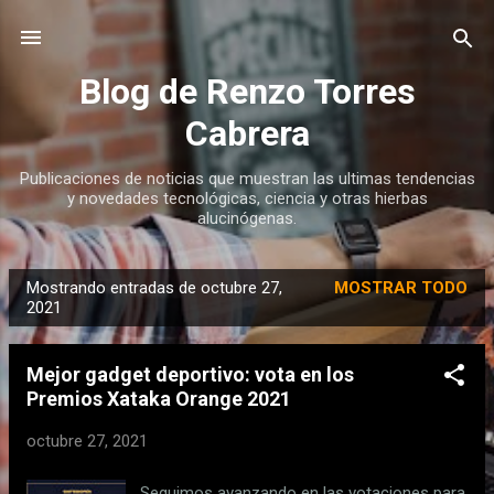
Ir al contenido principal
Blog de Renzo Torres
Cabrera
Publicaciones de noticias que muestran las ultimas tendencias
y novedades tecnológicas, ciencia y otras hierbas
alucinógenas.
Mostrando entradas de octubre 27,
MOSTRAR TODO
E
2021
n
t
Mejor gadget deportivo: vota en los
r
Premios Xataka Orange 2021
a
octubre 27, 2021
d
a
Seguimos avanzando en las votaciones para