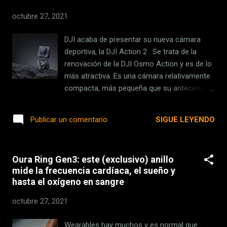
solución que pretende llegar a 15 millones de
coches inteligentes el año que viene. Oppo
octubre 27, 2021
CarLink es una plataforma de software que
quiere interconectar el teléfono con nuestro
DJI acaba de presentar su nueva cámara
coche El principal propósito es el de crear
deportiva, la DJI Action 2 . Se trata de la
una plataforma de software interconectada
renovación de la DJI Osmo Action y es de lo
entre varios dispositivos , principalmente
más atractiva. Es una cámara relativamente
coches, pero también válido para
compacta, más pequeña que su antecesora,
motocicletas. En algunas de las imágenes
cuadrada, con una enorme pantalla trasera y
que nos ha regalado la presentación, vemos
un sensor que apunta maneras, al menos
SIGUE LEYENDO
Publicar un comentario
una interfaz similar a la de Apple CarPlay, ...
sobre el papel. Como no podría ser de otra
manera, la cámara llega acompañada de un
buen puñado de accesorios, como una
Oura Ring Gen3: este (exclusivo) anillo
pantalla frontal, un módulo de alimentación,
mide la frecuencia cardíaca, el sueño y
un brazo extensible o un estuche
hasta el oxígeno en sangre
impermeable, entre otros. Se podrá comprar
desde hoy en diferentes packs y su precio
octubre 27, 2021
comienza en 399 euros . En Xataka DJI FPV,
análisis: pilotar un dron en primera persona
Wearables hay muchos y es normal que