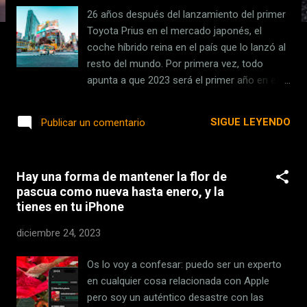
s
26 años después del lanzamiento del primer
Toyota Prius en el mercado japonés, el
coche híbrido reina en el país que lo lanzó al
resto del mundo. Por primera vez, todo
apunta a que 2023 será el primer año en el
que los coches con motorizaciones híbridas
superen las ventas de vehículos con
SIGUE LEYENDO
Publicar un comentario
motores de combustión en Japón. Según las
cifras recogidas por Bloomberg , el 51,1% de
los coches que se vendieron en el país en
Hay una forma de mantener la flor de
2022 eran gasolina, por un 42,6% de
pascua como nueva hasta enero, y la
automóviles con motorizaciones híbridas.
tienes en tu iPhone
Cuando termine este año, la situación
debería haberse revertido. Las cuentas del
diciembre 24, 2023
medio económico apuntan a una caída del
coche de gasolina al 44,3%, mientras que el
Os lo voy a confesar: puedo ser un experto
híbrido habrá crecido hasta el 48,8% de las
en cualquier cosa relacionada con Apple
ventas. Las perspectivas, además, apuntan a
pero soy un auténtico desastre con las