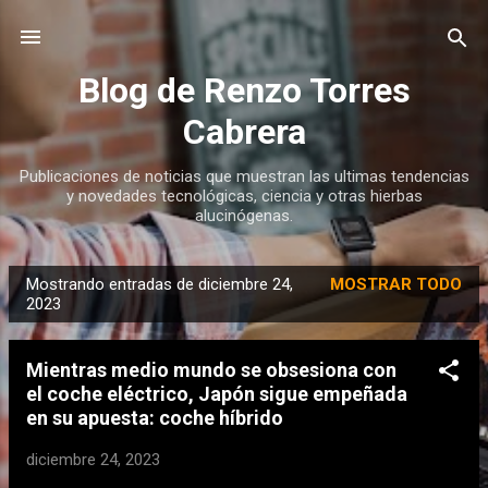
Ir al contenido principal
Blog de Renzo Torres
Cabrera
Publicaciones de noticias que muestran las ultimas tendencias
y novedades tecnológicas, ciencia y otras hierbas
alucinógenas.
Mostrando entradas de diciembre 24,
MOSTRAR TODO
E
2023
n
t
Mientras medio mundo se obsesiona con
r
el coche eléctrico, Japón sigue empeñada
a
en su apuesta: coche híbrido
d
diciembre 24, 2023
a