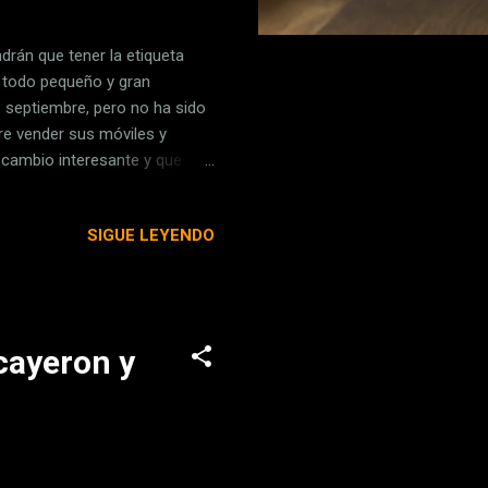
ndrán que tener la etiqueta
 todo pequeño y gran
e septiembre, pero no ha sido
ere vender sus móviles y
un cambio interesante y que
de electrónica y webs. Así
gnifica cada símbolo y qué
SIGUE LEYENDO
n juego. A qué dispositivos
 junio de 2023 , esta nueva
y siete pulgadas), teléfon...
 cayeron y