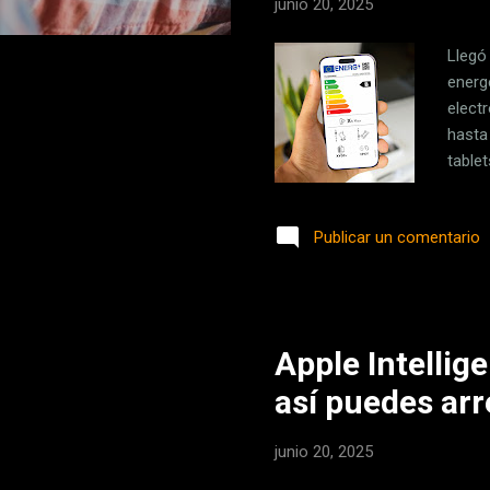
junio 20, 2025
Llegó 
energ
elect
hasta
tablet
empez
pues,
Publicar un comentario
conte
afect
regula
Apple Intellig
así puedes arr
junio 20, 2025