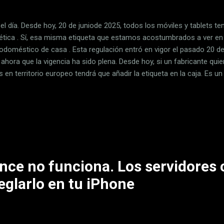
el día. Desde hoy, 20 de juniode 2025, todos los móviles y tablets te
ética . Sí, esa misma etiqueta que estamos acostumbrados a ver en
rodoméstico de casa . Esta regulación entró en vigor el pasado 20 d
 ahora que la vigencia ha sido plena. Desde hoy, si un fabricante qui
s en territorio europeo tendrá que añadir la etiqueta en la caja. Es 
aremos a notar más pronto que tarde en los lineales de las tiendas 
 vamos a repasar todo lo que hay que saber de esta etiqueta, qué si
mpla el Reglamento sobre diseño ecológico que también entra hoy e
a. De acuerdo al Reglamento (UE) 2023/1669 de la Comisión de 16 de
ción será de aplicación a móviles (con pantalla táctil de entre cuatro 
ence no funciona. Los servidores
eglarlo en tu iPhone