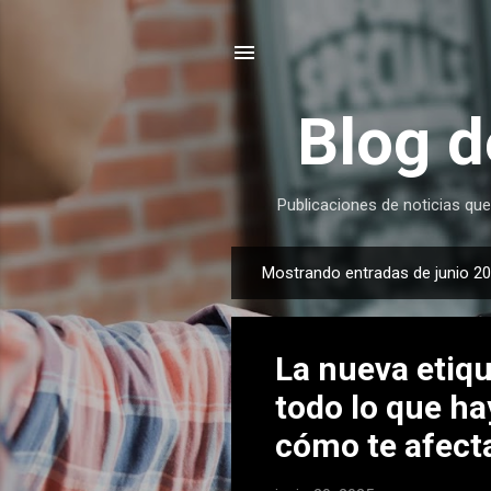
Blog d
Publicaciones de noticias que
Mostrando entradas de junio 20
E
n
t
La nueva etiqu
r
a
todo lo que ha
d
cómo te afect
a
s