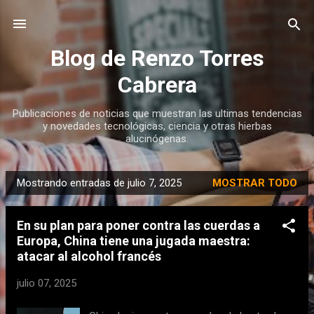
Ir al contenido principal
Blog de Renzo Torres
Cabrera
Publicaciones de noticias que muestran las ultimas tendencias
y novedades tecnológicas, ciencia y otras hierbas
alucinógenas.
Mostrando entradas de julio 7, 2025
MOSTRAR TODO
E
n
En su plan para poner contra las cuerdas a
t
Europa, China tiene una jugada maestra:
r
atacar al alcohol francés
a
d
julio 07, 2025
a