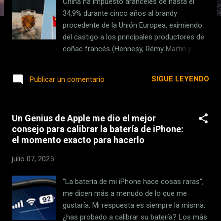
China ha impuesto aranceles de hasta el
s
34,9% durante cinco años al brandy
procedente de la Unión Europea, eximiendo
del castigo a los principales productores de
coñac francés (Hennesy, Rémy Martin y
Pernod Ricard, entre otros), bajo condición
de que vendan a un precio mínimo acordado.
SIGUE LEYENDO
Publicar un comentario
La medida aflora un año después de la
investigación antidumping que puso en
marcha China a principios de 2024. Qué ha
Un Genius de Apple me dio el mejor
pasado . El Ministerio de Comercio chino
consejo para calibrar la batería de iPhone:
informaba el sábado de aranceles
el momento exacto para hacerlo
"antidumping" de entre el 27,7% y el 34,9% a
las importaciones de brandy desde la UE.
julio 07, 2025
Las nuevas tarifas aplican a todos los
distribuidores, a excepción de aquellas
"La batería de mi iPhone hace cosas raras",
empresas con las que se pactaran precios
me dicen más a menudo de lo que me
mínimos. Siempre y cuando los productos
gustaría. Mi respuesta es siempre la misma:
de estas empresas se exporten a China
¿has probado a calibrar su batería? Los más