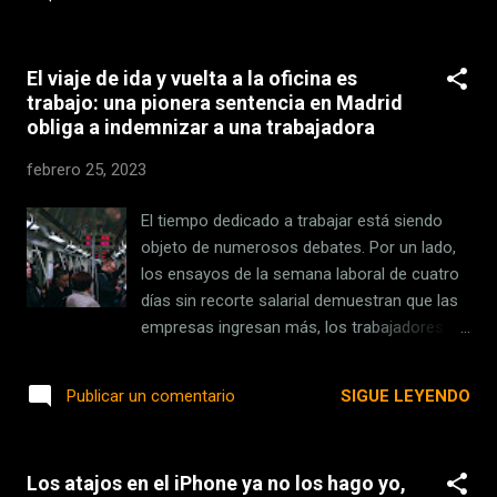
OpenAI, Microsoft o Google apostando
conoces otra que consideras que deber...
fuerte, la antigua Facebook quiere demostrar
que no piensa solo en el metaverso y
El viaje de ida y vuelta a la oficina es
hacerse notar en un campo que, en realidad,
trabajo: una pionera sentencia en Madrid
lleva explorando desde que en 2013 puso en
obliga a indemnizar a una trabajadora
marcha el grupo Facebook AI Research
(FAI). Ayer la compañía y el propio
febrero 25, 2023
Zuckerberg quisieron ir más allá y reivindicar
su presencia en la carrera de la IA
El tiempo dedicado a trabajar está siendo
presentando su nuevo modelo: LLaMA .
objeto de numerosos debates. Por un lado,
¿Qué es eso de LLaMA? Las siglas de Large
los ensayos de la semana laboral de cuatro
Language Model Meta AI , un modelo de
días sin recorte salarial demuestran que las
lenguaje que la compañía ha decidido
empresas ingresan más, los trabajadores
enfocar a los investigadores en el campo,
obtienen mayor calidad de vida y que la
precisamente, de la inteligencia artificial. El
huella de carbono disminuye. Por otro lado,
SIGUE LEYENDO
Publicar un comentario
matiz es importante. LLaMA se plantea a
hay estudios que indican que el trabajo a
modo de herramienta para investigadores, ...
distancia ahorra mucho tiempo a los
teletrabajadores al no tener que desplazarse
Los atajos en el iPhone ya no los hago yo,
físicamente a su oficina. En este sentido,