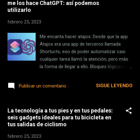
me los hace ChatGPT: así podemos
recientemente se ha conocido una noticia
utilizarlo
relacionada con el tiempo de
desplazamiento al trabajo y que plantea la
febrero 25, 2023
cuestión de si el viaje de ida y vuelta a la
oficina podría contarse como tiempo de
Me encanta hacer atajos. Desde que la app
trabajo. La conciliación se respeta. El
Atajos era una app de terceros llamada
Tribunal Superior de Justicia de Madrid ha
Shortucts, eso de poder automatizar casi
determinado que si una empresa cambia de
cualquier tarea llamó la atención, pero más
centro de trabajo a un profesional con
la forma de llegar a ello. Bloques lógicos con
jornada reducida para facilitar la conciliación,
acciones, decisiones en torno a los datos,
y la nueva localización le lleva más tiempo
flujos… una forma de pensar que, de manera
SIGUE LEYENDO
Publicar un comentario
de desplazamiento, imposibilitando dicha
extremadamente simplificada, se acerca a la
conciliación , este incremento del ti...
programación y que puede ser todo un
entretenimiento . Algunas veces, pero,
La tecnología a tus pies y en tus pedales:
parece que no hay manera de dar con el hilo
seis gadgets ideales para tu bicicleta en
de acciones exacto para lograr hacer algo
tus salidas de ciclismo
de forma eficiente. En estos casos, ¿qué
haces? Consultas algunos hilos de Reddit,
febrero 25, 2023