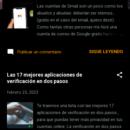
s
Las cuentas de Gmail son un poco como los
abuelos y abuelas: deberían ser eternos...
(gratis en el caso del email, quiero decir).
Como tantas otras personas me hice una
cuenta de correo de Google gratis hace más
de una década (no obstante, nació en 2004)
que uso absolutamente para todo dentro de
SIGUE LEYENDO
Publicar un comentario
mi vida personal. A lo largo de los años esos
15GB gratis se han ido llenando poco a poco
hasta que el día menos pensado te quedas
Las 17 mejores aplicaciones de
sin espacio. ¿Qué haces ahora: una limpieza
verificación en dos pasos
general para hacer espacio, comienzas a
pagar por tu cuenta de correo o te creas una
febrero 25, 2023
nueva cuenta y comienzas de cero
perdiéndolo todo? Nada de eso: sigue este
Te traemos una lista con las mejores 17
truco y podrás seguir usando tu vieja cuenta
aplicaciones de verificación en dos pasos ,
de Gmail de toda la vida gratis . La solución
para que puedas tener más privacidad en tus
es tan sencilla como crear una segunda
cuentas online. La verificación en dos pasos