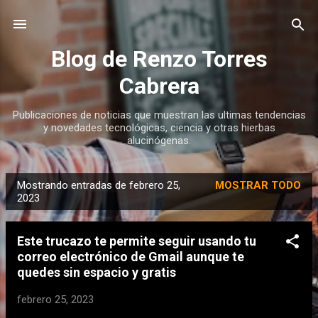
Ir al contenido principal
Blog de Renzo Torres
Cabrera
Publicaciones de noticias que muestran las ultimas tendencias
y novedades tecnológicas, ciencia y otras hierbas
alucinógenas.
Mostrando entradas de febrero 25,
MOSTRAR TODO
E
2023
n
t
Este trucazo te permite seguir usando tu
r
correo electrónico de Gmail aunque te
a
quedes sin espacio y gratis
d
febrero 25, 2023
a