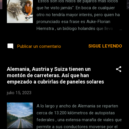
"Estos son los nidos de pájaros más locos
s
que he visto jamás". En boca de cualquier
otro no tendría mayor interés, pero quien ha
pronunciado esa frase es Auke-Florian
Hiemstra , un biólogo holandés que lleva
tiempo estudiando cómo las aves están
empleando nuestros desechos plásticos
SIGUE LEYENDO
Publicar un comentario
para crear sus refugios. Y no, no exagera. Lo
que Hiemstra y sus colegas acaban de
estudiar es quizás la prueba más
Alemania, Austria y Suiza tienen un
sorprendente de hasta qué punto son
montón de carreteras. Así que han
inteligentes los córvidos y hasta qué punto
empezado a cubrirlas de paneles solares
se están adaptando a nuestra ciudades,
espacios en los que en ocasiones resulta
julio 15, 2023
más fácil encontrar basura que unas buenas
ramas con las que fabricar un nido. Su
A lo largo y ancho de Alemania se reparten
descubrimiento también nos recuerda otra
cerca de 13.200 kilómetros de autopistas
cosa: que los humanos no somos tan
federales , una extensa maraña de viales que
inteligentes como creemos. Y que un cuervo
permite a sus conductores moverse por el