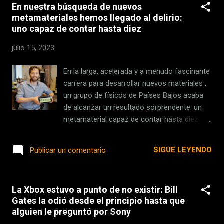
En nuestra búsqueda de nuevos
pequeña lista de los productos de Apple que
metamateriales hemos llegado al delirio:
han vaciado cuentas corrientes y que
uno capaz de contar hasta diez
posiblemente hayan roto matrimonios. Y no,
las Vision Pro no son lo suficientemente
julio 15, 2023
caras como para entrar en esta lista. Los
dispositivos más prohibitivos que Apple ha
En la larga, acelerada y a menudo fascinante
lanzado en su historia El Apple Lisa ha
carrera para desarrollar nuevos materiales ,
terminado siendo un paso histórico para
un grupo de físicos de Países Bajos acaba
Apple, pero su precio también tuvo esos
de alcanzar un resultado sorprendente: un
tintes históricos. Cuando se lanzó allá por
metamaterial capaz de contar hasta diez . E
1983 costaba ya una friolera de 10.000
incluso recordar el orden en el que se
dólares, lo que ajustando a la inflación ahora
presiona. Sus responsables han desgranado
SIGUE LEYENDO
Publicar un comentario
mismo serían más de 31.000 dólares. Y no,
ya los detalles del trabajo en la revista
no es el ordenador más caro que s...
'Physical Review Letters' y grabado un vídeo
que muestra las sorprendentes propiedades
La Xbox estuvo a punto de no existir: Bill
de su creación, igual que si de un peculiar
Gates la odió desde el principio hasta que
truco de prestidigitación se tratara. Lo único
alguien le preguntó por Sony
que necesitan es un pequeño bloque. Ahora