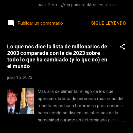
puede "trolearnos" perfectamente. ¿Qué es
país. Pero… ¿Y si pudiera dárseles otro uso?
eso de un nido "loco"? Pues un nido
¿Y si además de formar una de las grandes
fabricado por pájaros con materiales que los
redes asfaltadas del mundo generasen
SIGUE LEYENDO
Publicar un comentario
humanos hemos diseñado para... ¡ahuyentar
"energía verde"? ¿Puede una infraestructura
pájaros! Nada más, nada menos. La histor...
por la que durante años han circulado
coches de combustión servir para todo lo
Lo que nos dice la lista de millonarios de
contrario: reducir las emisiones
2003 comparada con la de 2023 sobre
contaminantes? En el país hay quien cree
todo lo que ha cambiado (y lo que no) en
que sí. Y para demostrarlo se han puesto ya
el mundo
manos a la obra, con un proyecto de
investigación que suma esfuerzos de
julio 15, 2023
Alemania, Austria y Suiza. Si visitas la
Bundesautobahn A81 podrás comprobarlo.
Más allá de alimentar el ego de los que
¿Una "autopista solar"? Exacto. No es la
aparecen, la lista de personas más ricas del
primera vez que Alemania habla de llevar
mundo es un buen barómetro para conocer
paneles solares a sus carreteras. De hecho
hacia dónde se dirigen los intereses de la
ya os contamos sus planes hace unos
humanidad durante un determinado periodo
meses . La novedad es que ha pasado de la
de tiempo. En los años 70 las personas más