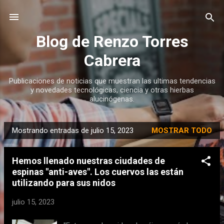
Ir al contenido principal
Blog de Renzo Torres
Cabrera
Publicaciones de noticias que muestran las ultimas tendencias
y novedades tecnológicas, ciencia y otras hierbas
alucinógenas.
Mostrando entradas de julio 15, 2023
MOSTRAR TODO
E
n
Hemos llenado nuestras ciudades de
t
espinas "anti-aves". Los cuervos las están
r
utilizando para sus nidos
a
d
julio 15, 2023
a