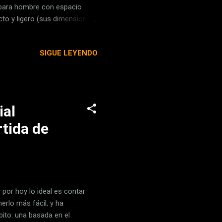
o para hombre con espacio
to y ligero (sus dimensiones
ta con dos compartimentos y
dinero en efectivo, así como
SIGUE LEYENDO
otección de bloqueo RFID y
 pérdida. Billetera para hombre
er cambiado de...
ial
rtida de
y por hoy lo ideal es contar
rlo más fácil, y ha
ito: una basada en el