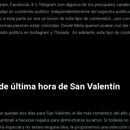
gram, Facebook, X o Telegram son algunos de los principales canale
adas en contenido político. Independientemente del espectro político
o a esta parte se vive un boom de este tipo de contenidos , uno con
formas parecen estar cómodas. Desde Meta quieren acabar con la
ido político en Instagram y Threads . En adelante, este tipo de cont
os usuarios que sigan cuentas políticas específicas. Tal es la import
as publicaciones que dejarán de contar tan solo como una etiqueta p
 sección de contenido sugerido. Instagram ha anunciado nuevas med
ue del contenido político". Desde la red social apuntan que "no quier
nido político que seguimos y sus publicaciones, al mismo tiempo que 
de última hora de San Valentín
s quedan dos días para San Valentín, el día más romántico del año y
umbran a hacerse regalos para demostrarse su amor. Si todavía no
na especial y no tienes ninguna idea, te proponemos una selección d