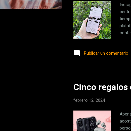
Insta
centr
tiemp
plata
conten
aquell
a est
Publicar un comentario
en la
"enfoq
conte
Cinco regalos 
febrero 12, 2024
Apena
acost
perso