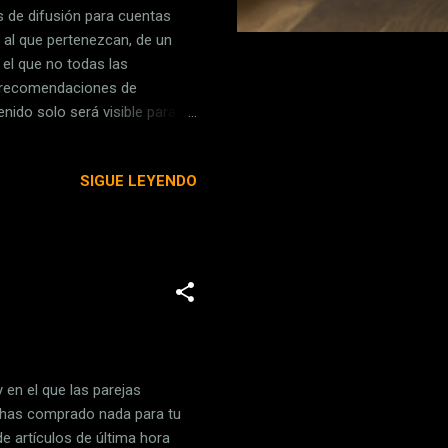
s de difusión para cuentas
 al que pertenezcan, de un
 el que no todas las
s recomendaciones de
enido solo será visible para
ancia que le dará la red social
ara tener su propio apartado
SIGUE LEYENDO
idas relacionadas con su
en interponerse" entre el
no quieren "r...
 en el que las parejas
 has comprado nada para tu
e artículos de última hora