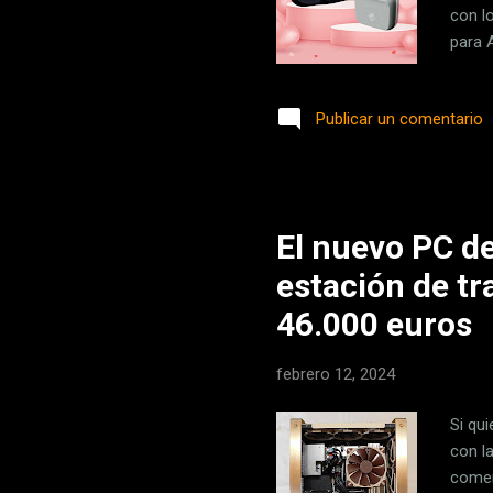
con l
para 
son d
capaci
Publicar un comentario
uno c
espaci
compa
El nuevo PC de
estación de tr
46.000 euros
febrero 12, 2024
Si qui
con l
comen