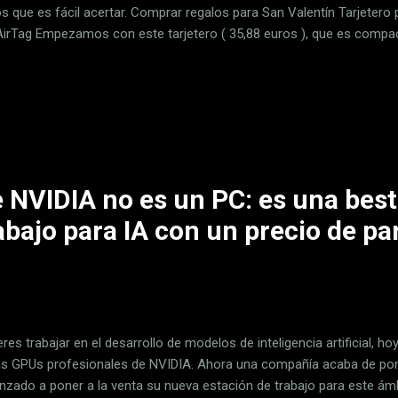
os que es fácil acertar. Comprar regalos para San Valentín Tarjeter
AirTag Empezamos con este tarjetero ( 35,88 euros ), que es compac
e 9,8 x 6,5 x 1,3 cm y el peso aproximado es de 100 gramos). Cuen
dad para siete tarjetas . Dispone de un bolsillo de licra para llevar 
on cremallera para las monedas y una ventana para el DNI. Tiene pr
o para el AirTag , por lo que la cartera podría rastrearse en caso de
tible con AirTag Hoy en Amazon — 35,88 € * Algún precio puede hab
 NVIDIA no es un PC: es una best
abajo para IA con un precio de pa
eres trabajar en el desarrollo de modelos de inteligencia artificial, ho
as GPUs profesionales de NVIDIA. Ahora una compañía acaba de pone
zado a poner a la venta su nueva estación de trabajo para este ámb