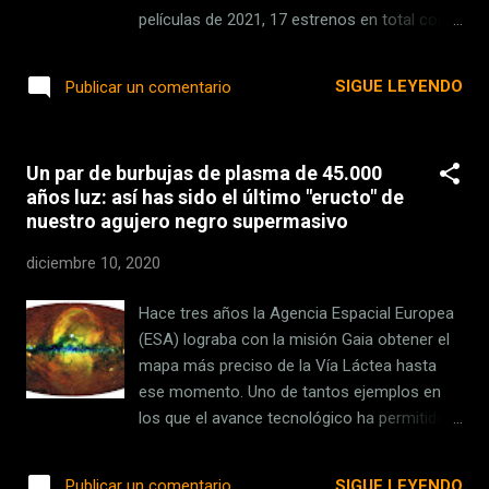
GB de RAM, procesador de seis núcleos y 16
películas de 2021, 17 estrenos en total con
GB de almacenamiento interno, es capaz de
títulos tan potentes como 'Dune', 'Matrix 4',
controlar el televisor y cambiar entre
'Kong vs. Godzilla' o 'The Suicide Squad',
SIGUE LEYENDO
Publicar un comentario
fuentes, canales y apagarlo/encenderlo.
entre muchos otros, se verán
Presentamos Fire TV Cube | Reproductor
simultáneamente en salas de cine y HBO
multime...
Max durante un mes . Una decisión radical y
Un par de burbujas de plasma de 45.000
literalmente nunca vista con anterioridad que
años luz: así has sido el último "eructo" de
podría cambiar el negocio de la exhibición
nuestro agujero negro supermasivo
para siempre. Detrás de esta medida se
esconden una serie de decisiones que van
diciembre 10, 2020
del control de daños y el intento de
compensar las recaudaciones ajustadas de
Hace tres años la Agencia Espacial Europea
películas como 'Tenet', estrenada de forma
(ESA) lograba con la misión Gaia obtener el
tradicional en plena pandemia, a cuestiones
mapa más preciso de la Vía Láctea hasta
que tienen su raíz en la auténtica naturaleza
ese momento. Uno de tantos ejemplos en
de Warnermedia como propiedad del gigante
los que el avance tecnológico ha permitido
de las telecomunicaciones AT&T. Entre
conocer mejor "nuestro vecindario", como
medias, centenares de afectados que ya han
es un ejemplo que un equipo de
SIGUE LEYENDO
Publicar un comentario