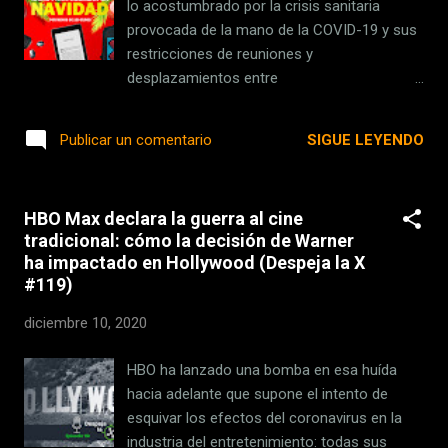
implica también sumar todo el catálogo de
lo acostumbrado por la crisis sanitaria
Star a Disney+. En Xataka Por qué nos
provocada de la mano de la COVID-19 y sus
parece caro pagar 21,99 euros por ver
restricciones de reuniones y
'Mulan' en streaming, pero vemos "normal"
desplazamientos entre
pagar hasta más de 30 euros por ir en
ciudades/comunidades autónomas. Si
familia al cine La primera serie basada en
tienes la oportunidad de pasar las fiestas
SIGUE LEYENDO
Publicar un comentario
Alien Dentro de l...
con familiares, amigos y demás seres
queridos, y no sabes qué regalar, puede que
estos productos te den una idea si no
HBO Max declara la guerra al cine
quieres gastar más de 150 euros . Fire TV
tradicional: cómo la decisión de Warner
Cube Recién llegado a España, pero con
ha impactado en Hollywood (Despeja la X
cierto recorrido en algunos países
#119)
(principalmente de habla inglesa), el Fire TV
Cube ( 119,99 euros ) es el centro
diciembre 10, 2020
multimedia de Amazon más potente de su
catálogo . El concepto fusiona dos
HBO ha lanzado una bomba en esa huída
dispositivos, un Fire TV 4K y un altavoz Echo
hacia adelante que supone el intento de
Dot, lo que permite utilizar el asistente de
esquivar los efectos del coronavirus en la
voz Alexa sin pulsar ningún botón. Con sus 2
industria del entretenimiento: todas sus