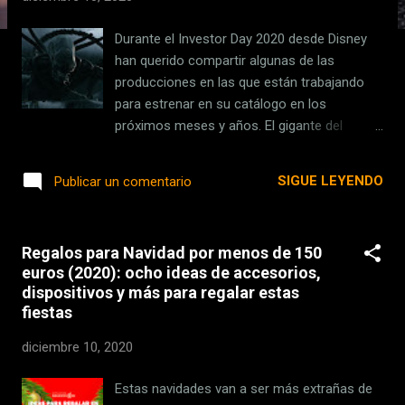
s
Durante el Investor Day 2020 desde Disney
han querido compartir algunas de las
producciones en las que están trabajando
para estrenar en su catálogo en los
próximos meses y años. El gigante del
entretenimiento está exprimiendo al máximo
los diferentes universos cinematográficos
SIGUE LEYENDO
Publicar un comentario
que tiene en su cartera : la nueva serie bada
en 'Alien' o el puñado de producciones
basadas en Star Wars son una prueba de
Regalos para Navidad por menos de 150
ello. En el Investor Day 2020 desde Disney
euros (2020): ocho ideas de accesorios,
han compartido algunas novedades para los
dispositivos y más para regalar estas
próximos años , así como resumen de los
fiestas
últimos meses o estrategias a seguir. Si algo
es destacable de todo ello es desde luego la
diciembre 10, 2020
subida de precio en el plan mensual hasta
los 8,99 euros para el plan básico. Esto
Estas navidades van a ser más extrañas de