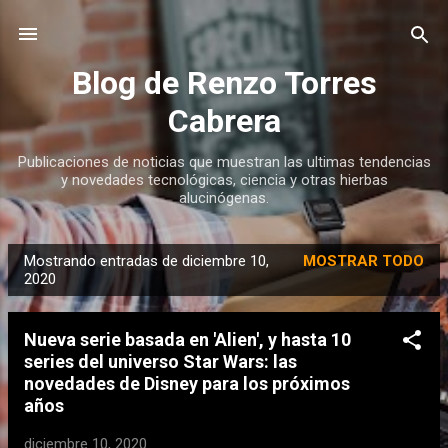
Ir al contenido principal
Blog de Renzo Torres
Cabrera
Publicaciones de noticias que muestran las ultimas tendencias
y novedades tecnológicas, ciencia y otras hierbas
alucinógenas.
Mostrando entradas de diciembre 10,
MOSTRAR TODO
E
2020
n
t
Nueva serie basada en 'Alien', y hasta 10
r
series del universo Star Wars: las
a
novedades de Disney para los próximos
d
años
a
diciembre 10, 2020