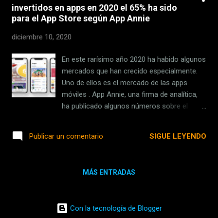
invertidos en apps en 2020 el 65% ha sido
transponer la Directiva en su legislación
para el App Store según App Annie
nacional . Así lo indicaba el reportero
irlandés Adrian Weckler en Twitter ayer por la
diciembre 10, 2020
tarde: Minister Catherine Martin says Apple
TV+ has to have minimum 30pc European
En este rarísimo año 2020 ha habido algunos
content or govt will shut it down across
mercados que han crecido especialmente.
Europe. (— Same new legislative bill,
Uno de ellos es el mercado de las apps
implementing EU directive.) — Adrian Weckler
móviles . App Annie, una firma de analítica,
(@adrianweckler) December 9, 2020 Según el
ha publicado algunos números sobre el
periodista, tanto Apple TV+ como Disney+
crecimiento de las tiendas de apps y el
son los servicios de streaming que más
reparto de los ingresos. Crecimiento,
SIGUE LEYENDO
Publicar un comentario
problemas van a tener a la hora de cumplir
especialmente de la inversión en juegos
con ese 30%. Según informan e...
Entre las varias conclusiones que podemos
extraer del informe vemos que en 2020 ha
MÁS ENTRADAS
habido un crecimiento del 25% de las tiendas
de aplicaciones respecto al año anterior.
Hablamos concretamente de la App Store y
Con la tecnología de Blogger
de la Google Play Store que han registrado