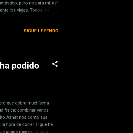
antástico, pero no para mí, así
ante los viajes. Todos los
saba, a veces durante días, a
tería poco a poco. Para
SIGUE LEYENDO
let que acaba de lanzar
ierta generosidad para dotar a
usamos como ta...
 ha podido
pero que cobra muchísima
d física: combinar varios
dro Aznar nos contó sus
la hora de correr sí que he
a puede mejorar si hago el