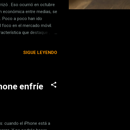
rizó . Eso ocurrió en octubre
ón económica entre medias, se
. Poco a poco han ido
l foco en el mercado móvil.
racterística que destaque ,
Raúl Martín para que nos
ercado en estos momentos.
SIGUE LEYENDO
o más de un año a la compañía
s o Samsung. El reto era el de
disputada, pero eso es algo
hone enfríe
es: cuando el iPhone está a