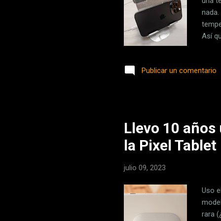
una t
nada. 
tempe
Así q
princi
un iP
Publicar un comentario
mañan
en to
que n
Llevo 10 años 
la Pixel Tablet
julio 09, 2023
Uso e
model
rara 