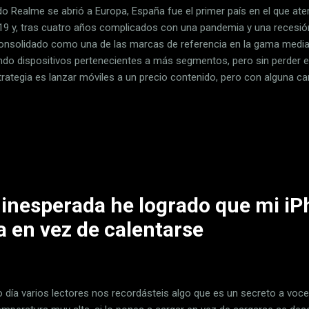
o Realme se abrió a Europa, España fue el primer país en el que ater
19 y, tras cuatro años complicados con una pandemia y una recesi
onsolidado como una de las marcas de referencia en la gama media
ndo dispositivos pertenecientes a más segmentos, pero sin perder e
trategia es lanzar móviles a un precio contenido, pero con alguna ca
o el recién lanzado Realme 11 Pro+ un ejemplo. Hemos hablado con 
e algo más sobre esto y sobre la posición de la compañía en el m
es el Director Comercial de Realme España . Se incorporó hace poc
arzo de 2022- y llegaba tras pasar por empresas de la talla de Philip
r ayudando a crecer a una Realme asentada en una gama media muy 
s con...
 inesperada he logrado que mi iP
 en vez de calentarse
ro día varios lectores nos recordásteis algo que es un secreto a voc