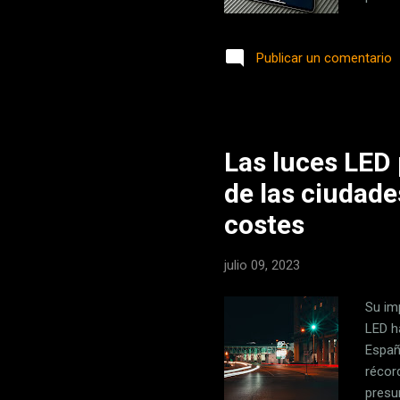
esfue
a ton
Publicar un comentario
de em
hacer
trabaj
Las luces LED 
de las ciudad
costes
julio 09, 2023
Su im
LED h
Españ
récor
presu