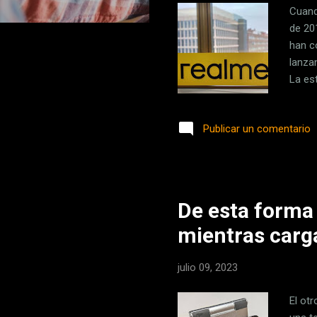
Cuand
de 20
han c
lanza
La es
siend
cuent
Publicar un comentario
Raúl 
-en m
segui
que no
De esta forma
mientras carga
julio 09, 2023
El ot