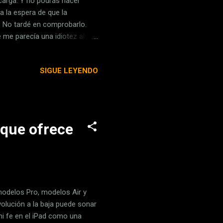
carga. Y no podrás hacer
a la espera de que la
. No tardé en comprobarlo.
 me parecía una idiotez al
e dejo en el frigorífico Tengo
mente a primera hora de la
SIGUE LEYENDO
mediante un Atajo . Así bien,
como ya sabéis muchos de los
se pone a una te...
 que ofrece
modelos Pro, modelos Air y
volución a la baja puede sonar
mi fe en el iPad como una