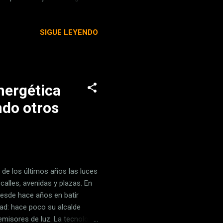
Apple Fitness+ pone el cuerpo
u forma de "activarse" antes
SIGUE LEYENDO
as para poder dedicarlo a
usto al terminar mis horas de
y relaj...
nergética
ndo otros
 de los últimos años las luces
alles, avenidas y plazas. En
desde hace años en batir
ad: hace poco su alcalde
misores de luz. La tecnología