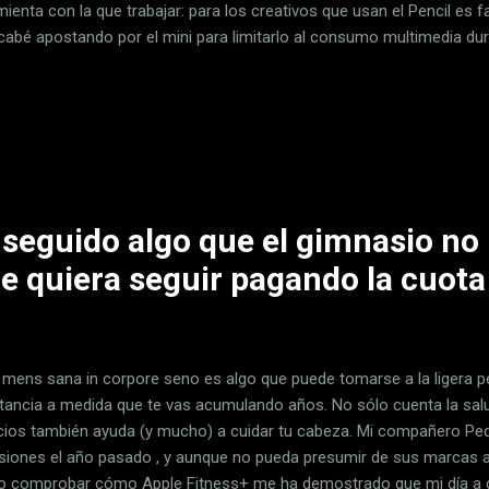
ienta con la que trabajar: para los creativos que usan el Pencil es f
cabé apostando por el mini para limitarlo al consumo multimedia dur
que he usado, sin excepción, han coincidido en algo: cuando no los u
 durante semanas; acababan en cualquier rincón, quedándose sin ba
o volvía a usarlos, siempre tenía que cargarlos primero. La Pixel Tab
e al mercado (no al español) es una muestra brillante de ingenio y c
blet de una vida útil en casa que no solo le da sentido cuando no la 
nseguido algo que el gimnasio no
e quiera seguir pagando la cuota
 mens sana in corpore seno es algo que puede tomarse a la ligera 
tancia a medida que te vas acumulando años. No sólo cuenta la salu
icios también ayuda (y mucho) a cuidar tu cabeza. Mi compañero Pe
siones el año pasado , y aunque no pueda presumir de sus marcas a 
o comprobar cómo Apple Fitness+ me ha demostrado que mi día a dí