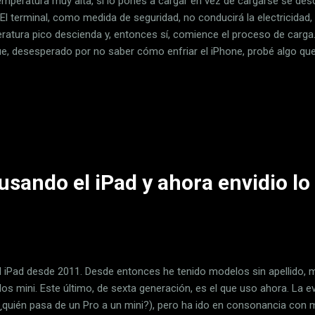
emperatura muy alta, si lo pones a cargar en vez de cargarse se des
El terminal, como medida de seguridad, no conducirá la electricidad, 
ratura pico descienda y, entonces sí, comience el proceso de carga
ue, desesperado por no saber cómo enfriar el iPhone, probé algo que
pio pero resultó ser una solución definitiva. Una peana que cada noch
hone 14 Pro que habitualmente cargo cada ciclo de 24 horas, normal
a. Nunca espero a que baje del 10% ni que supere el ulbral del 90% , 
rno a las 9 am lo pongo a cargar y a la media hora lo retiro. Pero 
os habéis escrito, ahora en verano durante ese lapso el smartphone 
usando el iPad y ahora envidio lo
l iPad desde 2011. Desde entonces he tenido modelos sin apellido, 
os mini. Este último, de sexta generación, es el que uso ahora. La e
(¿quién pasa de un Pro a un mini?), pero ha ido en consonancia con 