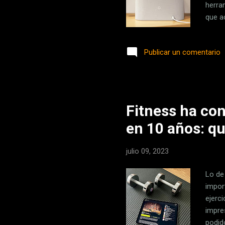
herram
que a
iPad 
veces
Publicar un comentario
cuand
Googl
la ta
Fitness ha co
en 10 años: qu
julio 09, 2023
Lo de
impor
ejerc
impre
podid