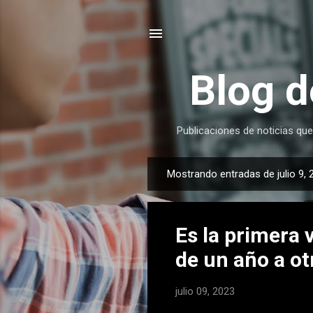
Blog d
Publicaciones de noticias que
Mostrando entradas de julio 9, 
E
n
t
Es la primera
r
a
de un año a ot
d
a
julio 09, 2023
s