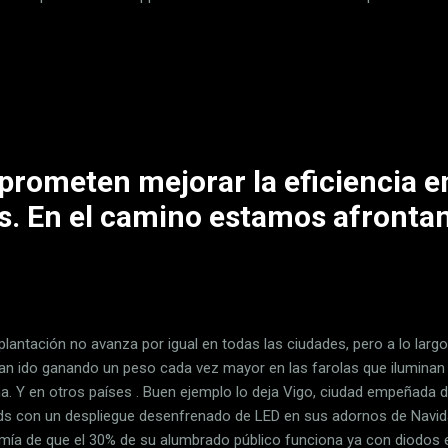
rzo de engancharme a una rutina de ejercicio . Aunque sea mínima. 
o y equilibra tu mente A Pedro le gusta correr por las mañanas, es s
pezar un día. Yo voy al revés: tengo muy poco tiempo por las mañan
 ejercicio, pero sí que me gusta "desactivar" mi cuerpo y mi mente j
o para que así enfoque las últimas horas del día con más tranquilidad 
prometen mejorar la eficiencia e
es. En el camino estamos afronta
plantación no avanza por igual en todas las ciudades, pero a lo largo
an ido ganando un peso cada vez mayor en las farolas que iluminan c
a. Y en otros países . Buen ejemplo lo deja Vigo, ciudad empeñada 
ds con un despliegue desenfrenado de LED en sus adornos de Navid
mía de que el 30% de su alumbrado público funciona ya con diodos e