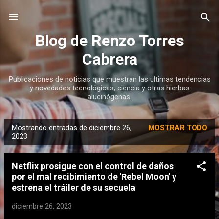
Ir al contenido principal
Blog de Renzo Torres
Cabrera
Publicaciones de noticias que muestran las ultimas tendencias
y novedades tecnológicas, ciencia y otras hierbas
alucinógenas.
Mostrando entradas de diciembre 26,
MOSTRAR TODO
E
2023
n
t
Netflix prosigue con el control de daños
r
por el mal recibimiento de 'Rebel Moon' y
a
estrena el tráiler de su secuela
d
diciembre 26, 2023
a