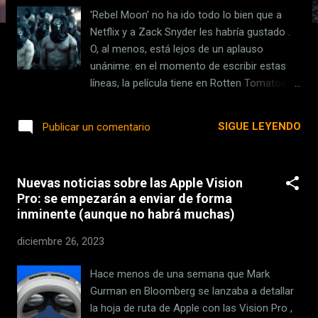
s
'Rebel Moon' no ha ido todo lo bien que a
Netflix y a Zack Snyder les habría gustado .
O, al menos, está lejos de un aplauso
unánime: en el momento de escribir estas
líneas, la película tiene en Rotten Tomatoes
un bajísimo 24% de puntuación de la crítica y
un no muy lucido 65% de puntuación del
SIGUE LEYENDO
Publicar un comentario
público. A nosotros mismos no nos gustó
demasiado y es difícil encontrar opiniones
entusiastas en medios y redes sociales. Los
Nuevas noticias sobre las Apple Vision
motivos son abundantes: se habla de que la
Pro: se empezarán a enviar de forma
obvia inspiración en 'Star Wars' (la película
inminente (aunque no habrá muchas)
se planteó como una secuela oficial que no
interesó a Lucasfilm) juega más en su
diciembre 26, 2023
contra que en su favor, y que el nulo
desarrollo de personajes y la estética
Hace menos de una semana que Mark
derivativa han interesado poco (aunque justo
Gurman en Bloomberg se lanzaba a detallar
es también decirlo, de momento la película
la hoja de ruta de Apple con las Vision Pro ,