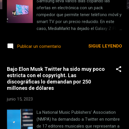
Samsung lleva varios días copando las
s
ofertas en electrónica con un pack
rompedor que permite tener teléfono móvil y
smart TV por un precio reducido. En este
caso, MediaMarkt ha dejado el Galaxy Z Flip4
con una Samsung TV de 55 pulgadas a un
precio de 696,15 euros . Móvil - Samsung
SIGUE LEYENDO
Publicar un comentario
Galaxy Z Flip4 5G, Gold, 128 GB, 8 GB RAM,
6.7" FHD+, Qualcomm Snapdragon, 3700
mAh, Android 12 + Samsung TV
Bajo Elon Musk Twitter ha sido muy poco
TU55CU7105KXXC PVP en MediaMarkt
estricta con el copyright. Las
696,15€ PVP en Mi Electro 879,00€ Hoy en
discográficas lo demandan por 250
Amazon por 949,00€ Comprar el pack del
millones de dólares
Samsung Galaxy Z Flip 4 con smart TV de
regalo Una promoción que incluye el
junio 15, 2023
teléfono plegable de última generación (
valorado en 1.099 euros ) y el modelo de
La National Music Publishers' Association
smart TV TU55CU7105KXXC (valorada en
(NMPA) ha demandado a Twitter en nombre
519 euros) . De esta manera, por poco más
de 17 editores musicales que representan a