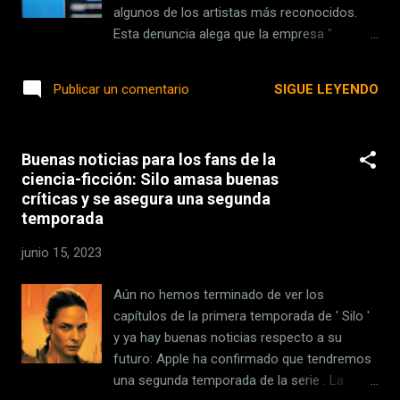
de lo que cuesta el televisor, nos llevamos
algunos de los artistas más reconocidos.
este pack espectacular de sólo 696,15 euros
Esta denuncia alega que la empresa "
. Los pasos que debemos seguir para
alimenta su negocio con innumerables
conseguir esta promoción son los
copias infractoras de composiciones
SIGUE LEYENDO
Publicar un comentario
siguientes, disponible hasta el 22 de junio :
musicales, violando los derechos exclusivos
Añadir a la cesta el Sam...
de los editores en virtud de la ley de
derechos de autor". Hay, al menos, 1.700
Buenas noticias para los fans de la
canciones que, según los editores, han sido
ciencia-ficción: Silo amasa buenas
incluidas en múltiples avisos de derechos de
críticas y se asegura una segunda
autor a Twitter sin que la empresa hiciera
temporada
nada al respecto. Se pide al tribunal que
multe a Twitter con hasta 150.000 dólares
junio 15, 2023
por cada infracción. La demanda explica que
las negociaciones con la red social venían
Aún no hemos terminado de ver los
de 2021, pero bajo el mandato de Musk se
capítulos de la primera temporada de ' Silo '
estancaron. Twitter llevaba negociando los
y ya hay buenas noticias respecto a su
derechos de licencia con las tres grandes
futuro: Apple ha confirmado que tendremos
discográficas (Universal, Sony y Warner)
una segunda temporada de la serie . La
desde 2021, aunque las conversaciones se