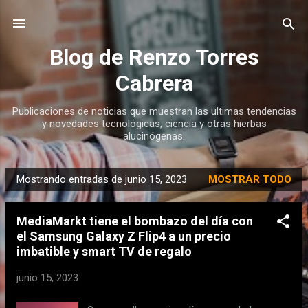
Ir al contenido principal
Blog de Renzo Torres
Cabrera
Publicaciones de noticias que muestran las ultimas tendencias
y novedades tecnológicas, ciencia y otras hierbas
alucinógenas.
Mostrando entradas de junio 15, 2023
MOSTRAR TODO
E
n
MediaMarkt tiene el bombazo del día con
t
el Samsung Galaxy Z Flip4 a un precio
r
imbatible y smart TV de regalo
a
d
junio 15, 2023
a