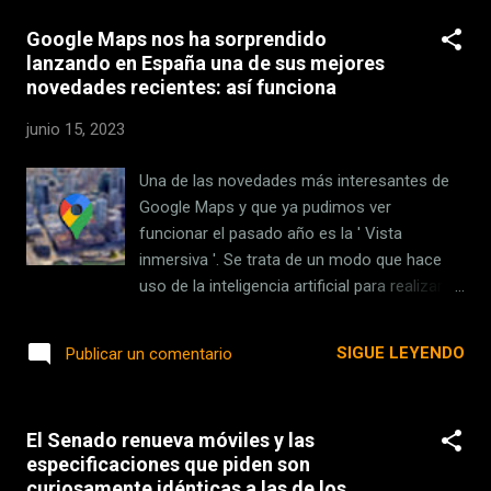
más normal del mundo. Sin embargo, los
Google Maps nos ha sorprendido
estudios muestran que todo parece dar sus
lanzando en España una de sus mejores
frutos al final. Diversas investigaciones
novedades recientes: así funciona
hacen hincapié en que los hijos primogénitos
obtienen mejores resultados en las pruebas
junio 15, 2023
de coeficiente intelectual y tienen más
probabilidades de triunfar que sus hermanos
Una de las novedades más interesantes de
menores. Los estudios . Una y otra vez, las
Google Maps y que ya pudimos ver
investigaciones han demostrado que los
funcionar el pasado año es la ' Vista
hijos primogénitos son mejores en muchas
inmersiva '. Se trata de un modo que hace
más cosas que sus hermanos menores:
uso de la inteligencia artificial para realizar
obtienen mejores resultados académicos y
un renderizado 3D de las calles , siendo una
tienen más probabilidades de convertirse,
vuelta de tuerca a la idea de StreetView pero
SIGUE LEYENDO
Publicar un comentario
digamos, en el próximo presidente del
con más libertad para visitar cualquier rincón
Gobierno que sus h...
de las localidades. La característica fue
lanzada primeramente en ciudades como
El Senado renueva móviles y las
Los Ángeles, Londres, Nueva York, San
especificaciones que piden son
Francisco y Tokio. Ahora, aparte de ciudades
curiosamente idénticas a las de los