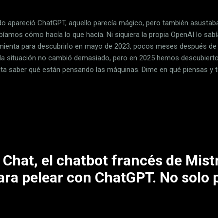
o apareció ChatGPT, aquello parecía mágico, pero también asustab
bíamos cómo hacía lo que hacía. Ni siquiera la propia OpenAI lo sab
mienta para descubrirlo en mayo de 2023, pocos meses después de 
 la situación no cambió demasiado, pero en 2025 hemos descubierto
ta saber qué están pensando las máquinas. Dime en qué piensas y te
eek R1 no solo nos impresionó por ser un modelo de razonamiento 
e: además mostraba en cada momento lo que estaba pensando. Au
espuestas, se puede ver "qué está maquinando en cada momento" y 
iar. En Xataka ChatGPT, o1, o3-mini, GPT-4o: OpenAI tiene un probl
os IA y es su nombre Muletillas humanas . Lo señalan en The Washi
este modelo de raon...
Chat, el chatbot francés de Mistr
ra pelear con ChatGPT. No solo p