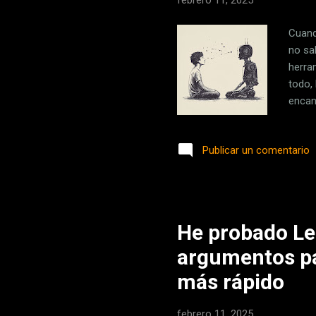
febrero 11, 2025
Cuand
no sa
herra
todo,
encan
DeepS
Sourc
Publicar un comentario
las r
pecul
model
cómo 
He probado Le 
argumentos pa
más rápido
febrero 11, 2025