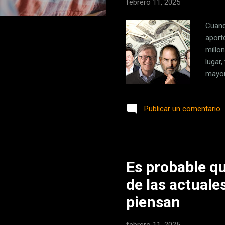
febrero 11, 2025
Cuand
aport
millo
lugar
mayor
compa
creci
Publicar un comentario
sumad
sino d
masiva
Es probable qu
de las actual
piensan