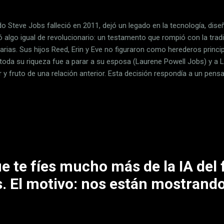
o Steve Jobs falleció en 2011, dejó un legado en la tecnología, dise
ó algo igual de revolucionario: un testamento que rompió con la tradi
narias. Sus hijos Reed, Erin y Eve no figuraron como herederos princi
, toda su riqueza fue a parar a su esposa (Laurene Powell Jobs) y a L
 y fruto de una relación anterior. Esta decisión respondía a un pen
rtían: la riqueza no debe convertirse en algo generacional ni en un 
miento personal . Ahora, más de una década después, muchos más m
o a esta corriente de Jobs. El legado de Jobs según Laurene Powell
e distribuir" En 2022, Laurene Powell Jobs explicó que ni ella ni su 
s. "No me interesa construir sobre el legado de una herencia. Mis hij
e te fíes mucho más de la IA del
es. El motivo: nos están mostran