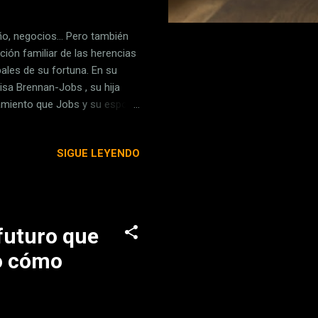
ño, negocios... Pero también
ción familiar de las herencias
pales de su fortuna. En su
isa Brennan-Jobs , su hija
samiento que Jobs y su esposa
impedimento para el
ultimillonarios se han
SIGUE LEYENDO
: "No se trata de acumular,
esposo creían en las herencias
os ...
 futuro que
do cómo