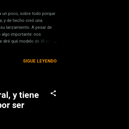
a un poco, sobre todo porque
ía, y de hecho creó una
su lanzamiento. A pesar de
 algo importante: nos
 diré qué modelo de IA eres .
gratuito, capaz y Open
nque tarda más en generar
SIGUE LEYENDO
eso ha sido un avance
ema muy evidente con sus
ngton Post , donde indican
al, y tiene
or ser