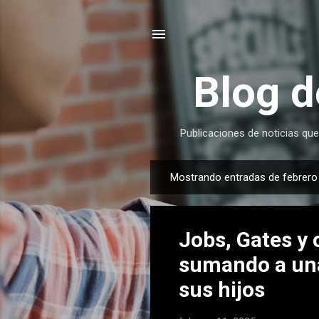
Blog d
Publicaciones de noticias que
Mostrando entradas de febrero
E
n
t
Jobs, Gates y 
r
a
sumando a una
d
sus hijos
a
s